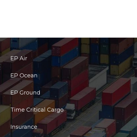
EP Air
EP Ocean
EP Ground
Time Critical Cargo
Insurance