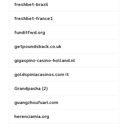
freshbet-brazil
freshbet-france1
funditfwd.org
getpoundsback.co.uk
gigaspinz-casino-holland.nl
goldspiniacasinos.com it
Grandpasha (2)
guangzhoufuari.com
herenciamia.org