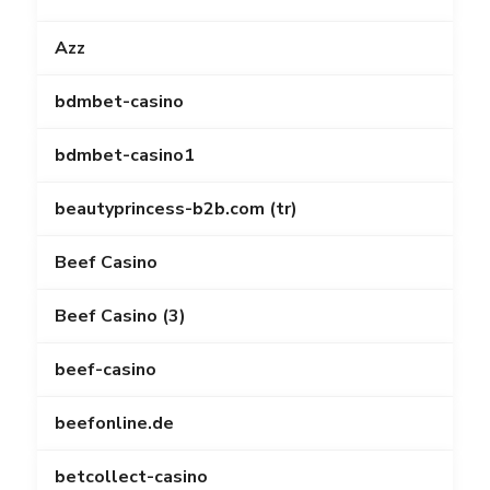
Azz
bdmbet-casino
bdmbet-casino1
beautyprincess-b2b.com (tr)
Beef Casino
Beef Casino (3)
beef-casino
beefonline.de
betcollect-casino