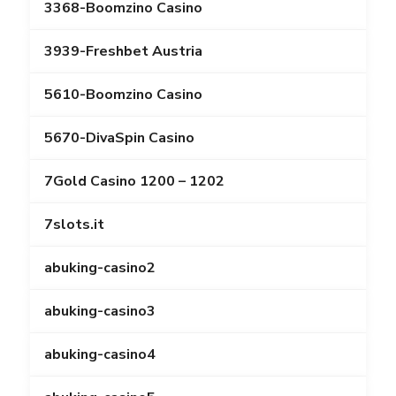
3368-Boomzino Casino
3939-Freshbet Austria
5610-Boomzino Casino
5670-DivaSpin Casino
7Gold Casino 1200 – 1202
7slots.it
abuking-casino2
abuking-casino3
abuking-casino4