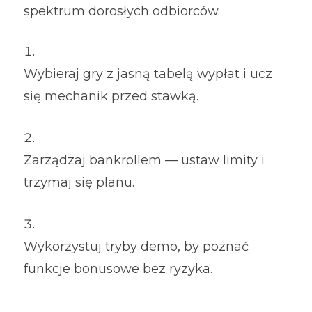
spektrum dorosłych odbiorców.
Wybieraj gry z jasną tabelą wypłat i ucz
się mechanik przed stawką.
Zarządzaj bankrollem — ustaw limity i
trzymaj się planu.
Wykorzystuj tryby demo, by poznać
funkcje bonusowe bez ryzyka.