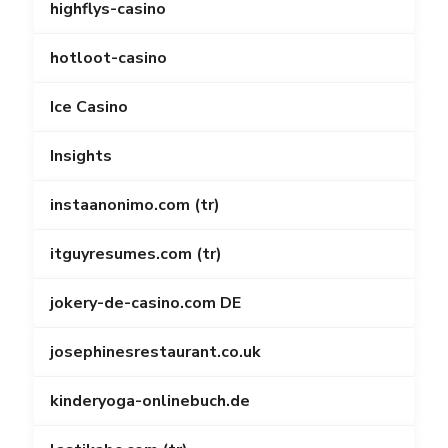
highflys-casino
hotloot-casino
Ice Casino
Insights
instaanonimo.com (tr)
itguyresumes.com (tr)
jokery-de-casino.com DE
josephinesrestaurant.co.uk
kinderyoga-onlinebuch.de