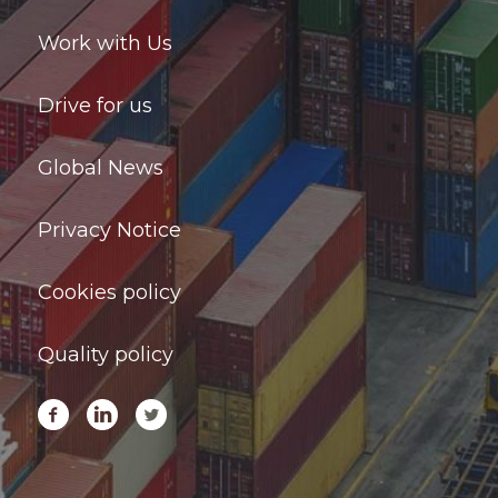
Work with Us
Drive for us
Global News
Privacy Notice
Cookies policy
Quality policy