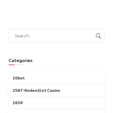
Categories
20bet
2587-RodeoSlot Casino
2638