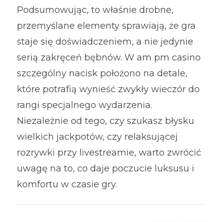
Podsumowując, to właśnie drobne,
przemyślane elementy sprawiają, że gra
staje się doświadczeniem, a nie jedynie
serią zakręceń bębnów. W am pm casino
szczególny nacisk położono na detale,
które potrafią wynieść zwykły wieczór do
rangi specjalnego wydarzenia.
Niezależnie od tego, czy szukasz błysku
wielkich jackpotów, czy relaksującej
rozrywki przy livestreamie, warto zwrócić
uwagę na to, co daje poczucie luksusu i
komfortu w czasie gry.