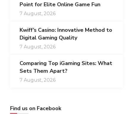
Point for Elite Online Game Fun
7 August, 2026
Kwiff’s Casino: Innovative Method to
Digital Gaming Quality
7 August, 2026
Comparing Top iGaming Sites: What
Sets Them Apart?
7 August, 2026
Find us on Facebook