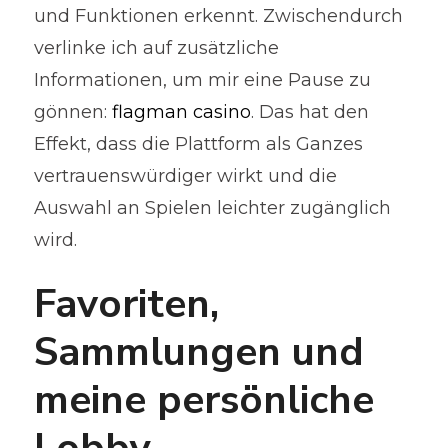
und Funktionen erkennt. Zwischendurch
verlinke ich auf zusätzliche
Informationen, um mir eine Pause zu
gönnen:
flagman casino
. Das hat den
Effekt, dass die Plattform als Ganzes
vertrauenswürdiger wirkt und die
Auswahl an Spielen leichter zugänglich
wird.
Favoriten,
Sammlungen und
meine persönliche