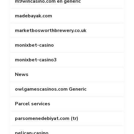
m9wincasino.com en generic
madebayak.com
marketbosworthbrewery.co.uk
monixbet-casino
monixbet-casino3
News
owlgamescasinos.com Generic
Parcel services
parsomenedebiyat.com (tr)
pelican-casino