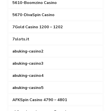
5610-Boomzino Casino
5670-DivaSpin Casino
7Gold Casino 1200 – 1202
7slots.it
abuking-casino2
abuking-casino3
abuking-casino4
abuking-casino5
AFKSpin Casino 4790 – 4801