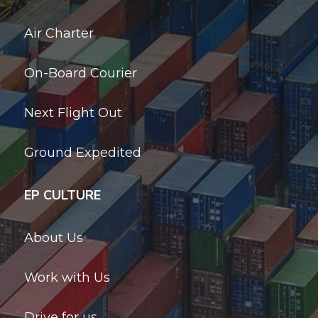
Air Charter
On-Board Courier
Next Flight Out
Ground Expedited
EP CULTURE
About Us
Work with Us
Drive for us