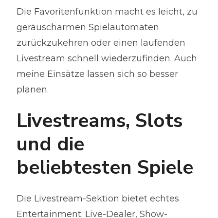
Die Favoritenfunktion macht es leicht, zu
geräuscharmen Spielautomaten
zurückzukehren oder einen laufenden
Livestream schnell wiederzufinden. Auch
meine Einsätze lassen sich so besser
planen.
Livestreams, Slots
und die
beliebtesten Spiele
Die Livestream-Sektion bietet echtes
Entertainment: Live-Dealer, Show-