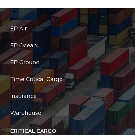
EP Air
EP Ocean
EP Ground
Time Critical Cargo
Insurance
Warehouse
CRITICAL CARGO