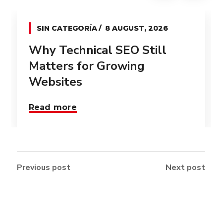
SIN CATEGORÍA
8 AUGUST, 2026
Why Technical SEO Still
Matters for Growing
Websites
Read more
Previous post
Next post