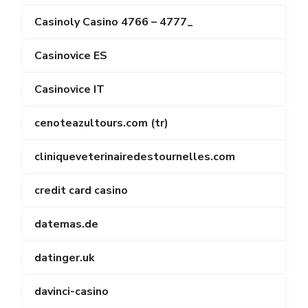
Casinoly Casino 4766 – 4777_
Casinovice ES
Casinovice IT
cenoteazultours.com (tr)
cliniqueveterinairedestournelles.com
credit card casino
datemas.de
datinger.uk
davinci-casino