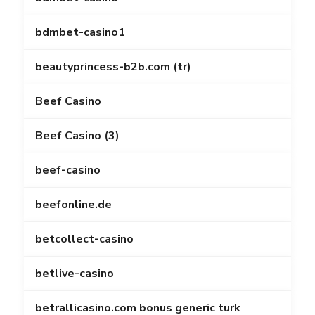
bdmbet-casino1
beautyprincess-b2b.com (tr)
Beef Casino
Beef Casino (3)
beef-casino
beefonline.de
betcollect-casino
betlive-casino
betrallicasino.com bonus generic turk