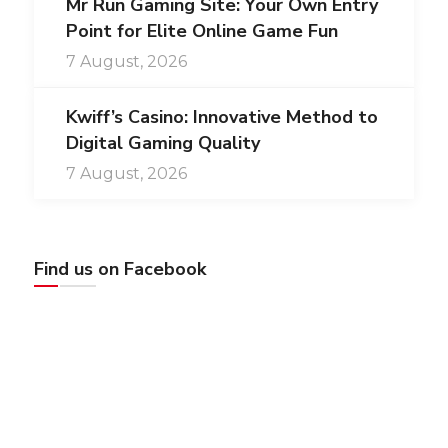
Mr Run Gaming Site: Your Own Entry
Point for Elite Online Game Fun
7 August, 2026
Kwiff’s Casino: Innovative Method to
Digital Gaming Quality
7 August, 2026
Find us on Facebook