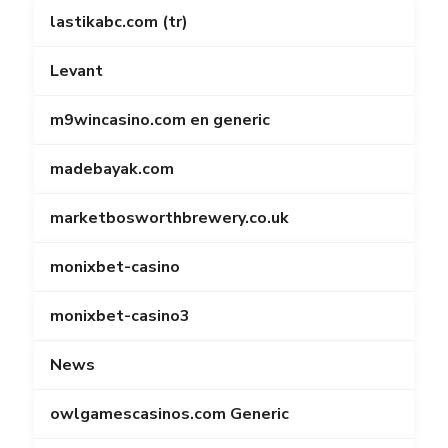
lastikabc.com (tr)
Levant
m9wincasino.com en generic
madebayak.com
marketbosworthbrewery.co.uk
monixbet-casino
monixbet-casino3
News
owlgamescasinos.com Generic