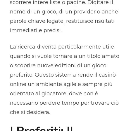
scorrere intere liste o pagine. Digitare il
nome di un gioco, di un provider o anche
parole chiave legate, restituisce risultati
immediati e precisi.
La ricerca diventa particolarmente utile
quando si vuole tornare a un titolo amato
o scoprire nuove edizioni di un gioco
preferito. Questo sistema rende il casinò
online un ambiente agile e sempre più
orientato al giocatore, dove non è
necessario perdere tempo per trovare ciò
che si desidera.