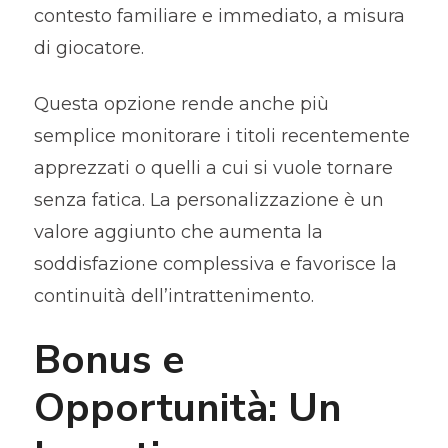
contesto familiare e immediato, a misura
di giocatore.
Questa opzione rende anche più
semplice monitorare i titoli recentemente
apprezzati o quelli a cui si vuole tornare
senza fatica. La personalizzazione è un
valore aggiunto che aumenta la
soddisfazione complessiva e favorisce la
continuità dell’intrattenimento.
Bonus e
Opportunità: Un