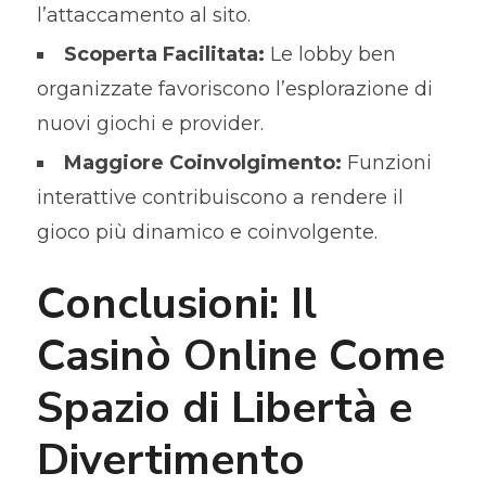
l’attaccamento al sito.
Scoperta Facilitata:
Le lobby ben
organizzate favoriscono l’esplorazione di
nuovi giochi e provider.
Maggiore Coinvolgimento:
Funzioni
interattive contribuiscono a rendere il
gioco più dinamico e coinvolgente.
Conclusioni: Il
Casinò Online Come
Spazio di Libertà e
Divertimento