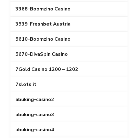
3368-Boomzino Casino
3939-Freshbet Austria
5610-Boomzino Casino
5670-DivaSpin Casino
7Gold Casino 1200 – 1202
7slots.it
abuking-casino2
abuking-casino3
abuking-casino4