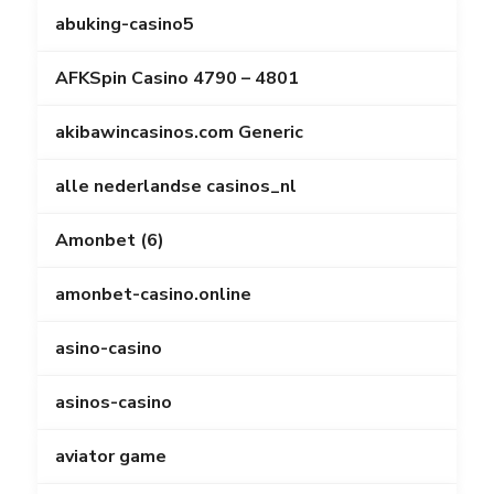
abuking-casino5
AFKSpin Casino 4790 – 4801
akibawincasinos.com Generic
alle nederlandse casinos_nl
Amonbet (6)
amonbet-casino.online
asino-casino
asinos-casino
aviator game