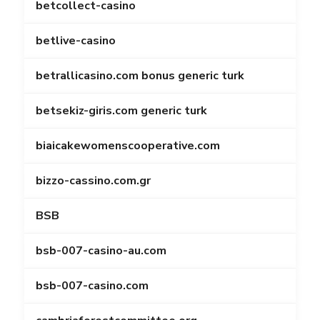
betcollect-casino
betlive-casino
betrallicasino.com bonus generic turk
betsekiz-giris.com generic turk
biaicakewomenscooperative.com
bizzo-cassino.com.gr
BSB
bsb-007-casino-au.com
bsb-007-casino.com