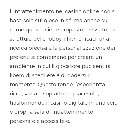
L’intrattenimento nei casinò online non si
basa solo sul gioco in sé, ma anche su
come questo viene proposto e vissuto. La
struttura della lobby, i filtri efficaci, una
ricerca precisa e la personalizzazione dei
preferiti si combinano per creare un
ambiente in cui il giocatore può sentirsi
libero di scegliere e di godersi il
momento. Questo rende l’esperienza
ricca, varia e soprattutto piacevole,
trasformando il casinò digitale in una vera
e propria sala di intrattenimento
personale e accessibile.