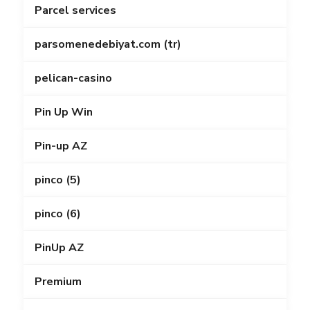
Parcel services
parsomenedebiyat.com (tr)
pelican-casino
Pin Up Win
Pin-up AZ
pinco (5)
pinco (6)
PinUp AZ
Premium