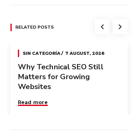
RELATED POSTS
SIN CATEGORÍA
7 AUGUST, 2026
Why Technical SEO Still
Matters for Growing
Websites
Read more