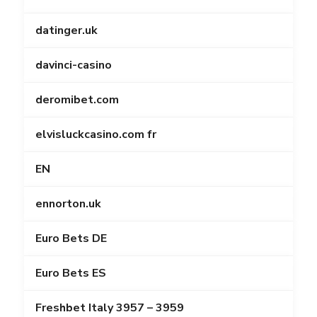
datinger.uk
davinci-casino
deromibet.com
elvisluckcasino.com fr
EN
ennorton.uk
Euro Bets DE
Euro Bets ES
Freshbet Italy 3957 – 3959