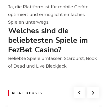
Ja, die Plattform ist für mobile Geräte
optimiert und ermöglicht einfaches
Spielen unterwegs.
Welches sind die
beliebtesten Spiele im
FezBet Casino?
Beliebte Spiele umfassen Starburst, Book
of Dead und Live Blackjack.
RELATED POSTS