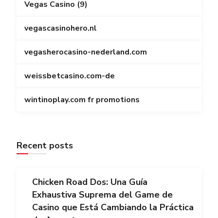
Vegas Casino (9)
vegascasinohero.nl
vegasherocasino-nederland.com
weissbetcasino.com-de
wintinoplay.com fr promotions
Recent posts
Chicken Road Dos: Una Guía
Exhaustiva Suprema del Game de
Casino que Está Cambiando la Práctica