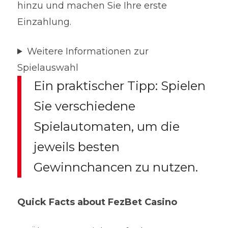
hinzu und machen Sie Ihre erste
Einzahlung.
Weitere Informationen zur
Spielauswahl
Ein praktischer Tipp: Spielen
Sie verschiedene
Spielautomaten, um die
jeweils besten
Gewinnchancen zu nutzen.
Quick Facts about FezBet Casino