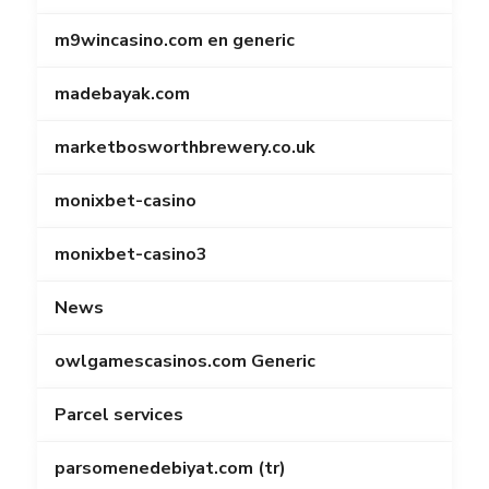
m9wincasino.com en generic
madebayak.com
marketbosworthbrewery.co.uk
monixbet-casino
monixbet-casino3
News
owlgamescasinos.com Generic
Parcel services
parsomenedebiyat.com (tr)