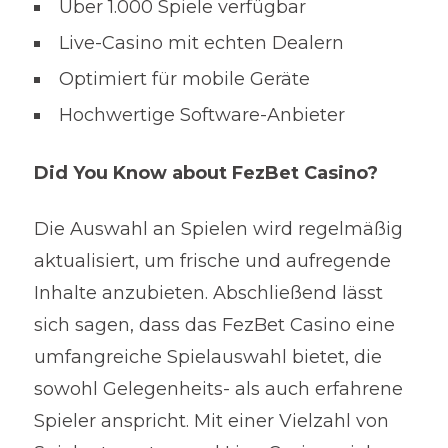
Über 1.000 Spiele verfügbar
Live-Casino mit echten Dealern
Optimiert für mobile Geräte
Hochwertige Software-Anbieter
Did You Know about FezBet Casino?
Die Auswahl an Spielen wird regelmäßig
aktualisiert, um frische und aufregende
Inhalte anzubieten. Abschließend lässt
sich sagen, dass das FezBet Casino eine
umfangreiche Spielauswahl bietet, die
sowohl Gelegenheits- als auch erfahrene
Spieler anspricht. Mit einer Vielzahl von