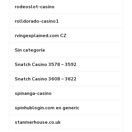
rodeoslot-casino
rolldorado-casino1
rvingexplained.com CZ
Sin categoría
Snatch Casino 3578 – 3592
Snatch Casino 3608 – 3622
spinanga-casino
spinhublogin.com en generic
stanmerhouse.co.uk