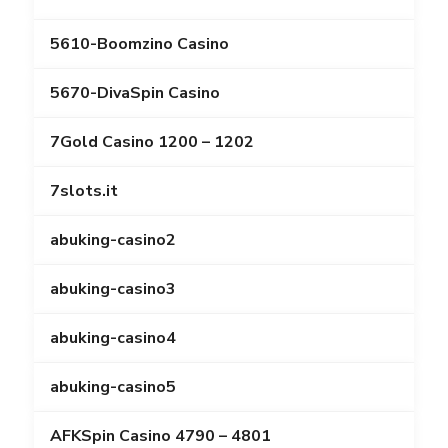
5610-Boomzino Casino
5670-DivaSpin Casino
7Gold Casino 1200 – 1202
7slots.it
abuking-casino2
abuking-casino3
abuking-casino4
abuking-casino5
AFKSpin Casino 4790 – 4801