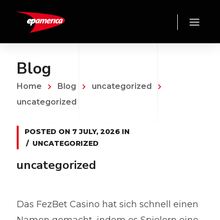
Blog
Home
Blog
uncategorized
uncategorized
POSTED ON
7 JULY, 2026
IN
UNCATEGORIZED
uncategorized
Das FezBet Casino hat sich schnell einen