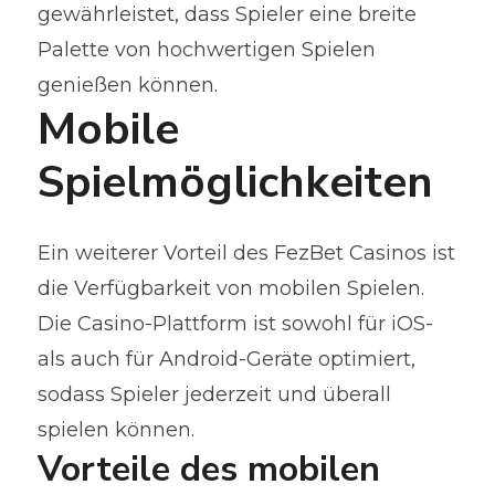
gewährleistet, dass Spieler eine breite
Palette von hochwertigen Spielen
genießen können.
Mobile
Spielmöglichkeiten
Ein weiterer Vorteil des FezBet Casinos ist
die Verfügbarkeit von mobilen Spielen.
Die Casino-Plattform ist sowohl für iOS-
als auch für Android-Geräte optimiert,
sodass Spieler jederzeit und überall
spielen können.
Vorteile des mobilen