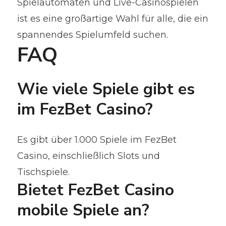
Spielautomaten und Live-Casinospielen
ist es eine großartige Wahl für alle, die ein
spannendes Spielumfeld suchen.
FAQ
Wie viele Spiele gibt es
im FezBet Casino?
Es gibt über 1.000 Spiele im FezBet
Casino, einschließlich Slots und
Tischspiele.
Bietet FezBet Casino
mobile Spiele an?