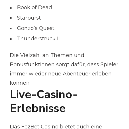
Book of Dead
Starburst
Gonzo’s Quest
Thunderstruck II
Die Vielzahl an Themen und
Bonusfunktionen sorgt dafür, dass Spieler
immer wieder neue Abenteuer erleben
können.
Live-Casino-
Erlebnisse
Das FezBet Casino bietet auch eine