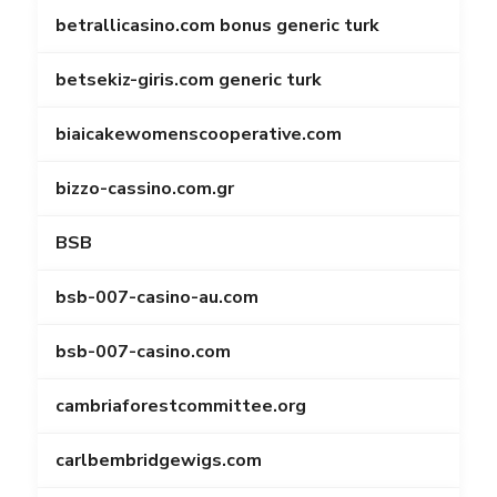
betrallicasino.com bonus generic turk
betsekiz-giris.com generic turk
biaicakewomenscooperative.com
bizzo-cassino.com.gr
BSB
bsb-007-casino-au.com
bsb-007-casino.com
cambriaforestcommittee.org
carlbembridgewigs.com