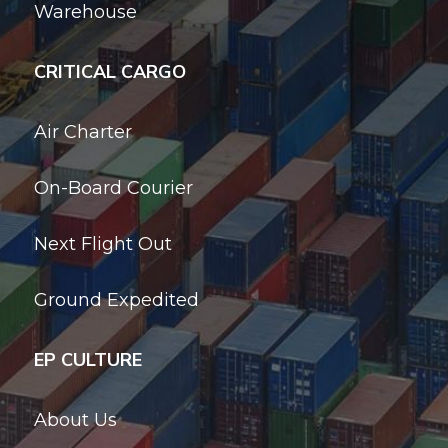
Warehouse
CRITICAL CARGO
Air Charter
On-Board Courier
Next Flight Out
Ground Expedited
EP CULTURE
About Us