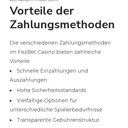
Vorteile der
Zahlungsmethoden
Die verschiedenen Zahlungsmethoden
im FezBet Casino bieten zahlreiche
Vorteile:
Schnelle Einzahlungen und
Auszahlungen
Hohe Sicherheitsstandards
Vielfältige Optionen für
unterschiedliche Spielerbedürfnisse
Transparente Gebührenstruktur