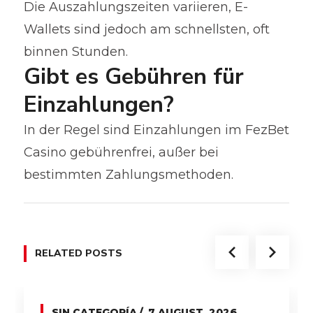
Die Auszahlungszeiten variieren, E-
Wallets sind jedoch am schnellsten, oft
binnen Stunden.
Gibt es Gebühren für
Einzahlungen?
In der Regel sind Einzahlungen im FezBet
Casino gebührenfrei, außer bei
bestimmten Zahlungsmethoden.
RELATED POSTS
SIN CATEGORÍA
7 AUGUST, 2026