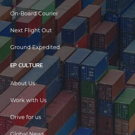
On-Board Courier
Next Flight Out
Ground Expedited
EP CULTURE
About Us
Work with Us
Drive for us
Global News