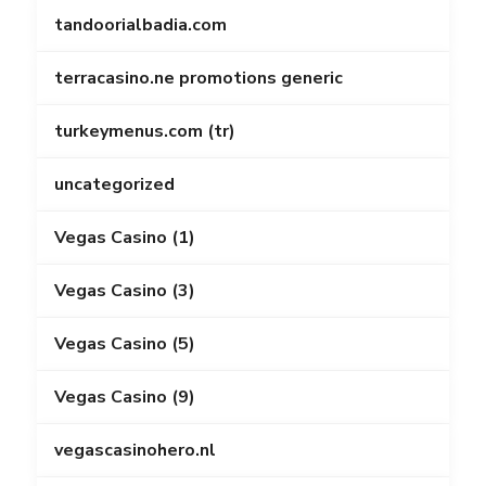
tandoorialbadia.com
terracasino.ne promotions generic
turkeymenus.com (tr)
uncategorized
Vegas Casino (1)
Vegas Casino (3)
Vegas Casino (5)
Vegas Casino (9)
vegascasinohero.nl