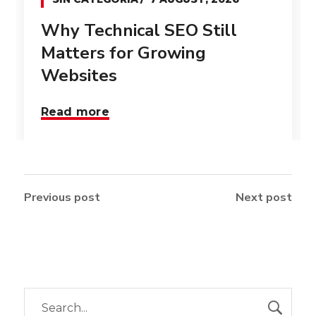
Why Technical SEO Still
Matters for Growing
Websites
Read more
Previous post
Next post