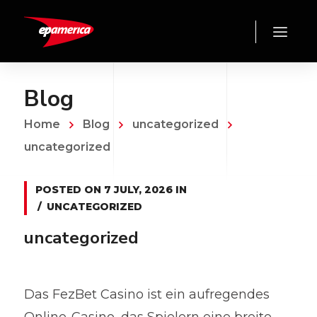
Blog
Home
Blog
uncategorized
uncategorized
POSTED ON
7 JULY, 2026
IN
UNCATEGORIZED
uncategorized
Das FezBet Casino ist ein aufregendes