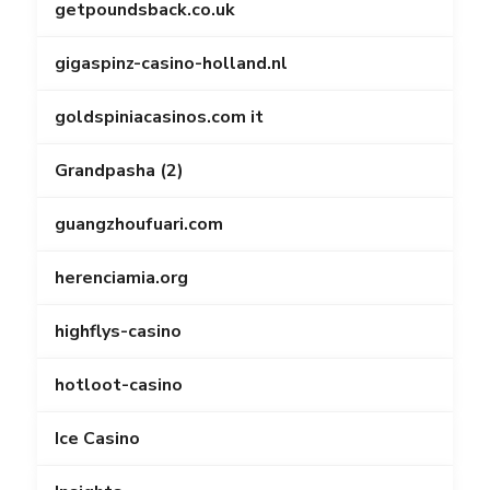
getpoundsback.co.uk
gigaspinz-casino-holland.nl
goldspiniacasinos.com it
Grandpasha (2)
guangzhoufuari.com
herenciamia.org
highflys-casino
hotloot-casino
Ice Casino