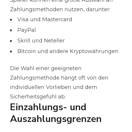
Spieler können eine große Auswahl an
Zahlungsmethoden nutzen, darunter:
Visa und Mastercard
PayPal
Skrill und Neteller
Bitcoin und andere Kryptowährungen
Die Wahl einer geeigneten
Zahlungsmethode hängt oft von den
individuellen Vorlieben und dem
Sicherheitsgefühl ab.
Einzahlungs- und
Auszahlungsgrenzen