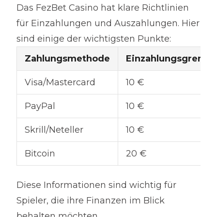
Das FezBet Casino hat klare Richtlinien
für Einzahlungen und Auszahlungen. Hier
sind einige der wichtigsten Punkte:
Zahlungsmethode
Einzahlungsgrenze
Visa/Mastercard
10 €
PayPal
10 €
Skrill/Neteller
10 €
Bitcoin
20 €
Diese Informationen sind wichtig für
Spieler, die ihre Finanzen im Blick
behalten möchten.