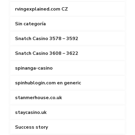
rvingexplained.com CZ
Sin categoría
Snatch Casino 3578 – 3592
Snatch Casino 3608 – 3622
spinanga-casino
spinhublogin.com en generic
stanmerhouse.co.uk
staycasino.uk
Success story