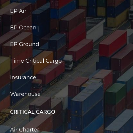
EP Air
EP Ocean
EP Ground
Time Critical Cargo
Insurance
Warehouse
CRITICAL CARGO
Air Charter