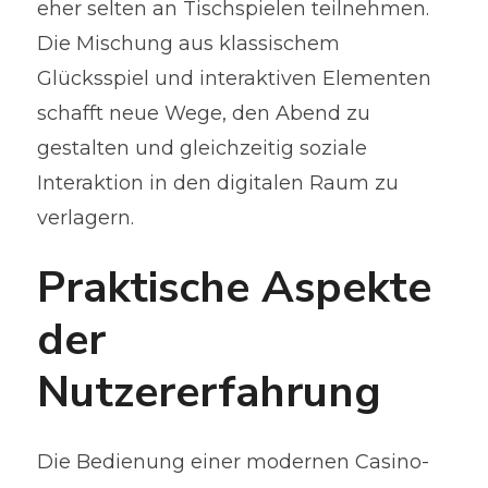
eher selten an Tischspielen teilnehmen.
Die Mischung aus klassischem
Glücksspiel und interaktiven Elementen
schafft neue Wege, den Abend zu
gestalten und gleichzeitig soziale
Interaktion in den digitalen Raum zu
verlagern.
Praktische Aspekte
der
Nutzererfahrung
Die Bedienung einer modernen Casino-