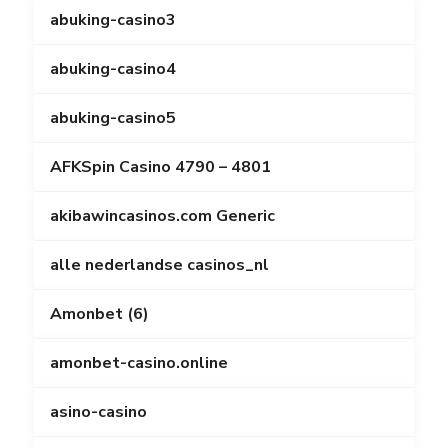
abuking-casino3
abuking-casino4
abuking-casino5
AFKSpin Casino 4790 – 4801
akibawincasinos.com Generic
alle nederlandse casinos_nl
Amonbet (6)
amonbet-casino.online
asino-casino