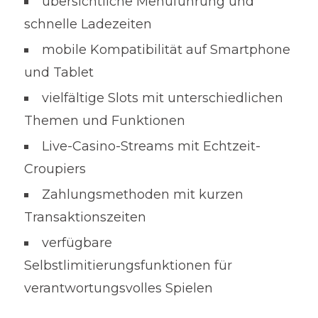
übersichtliche Menüführung und
schnelle Ladezeiten
mobile Kompatibilität auf Smartphone
und Tablet
vielfältige Slots mit unterschiedlichen
Themen und Funktionen
Live-Casino-Streams mit Echtzeit-
Croupiers
Zahlungsmethoden mit kurzen
Transaktionszeiten
verfügbare
Selbstlimitierungsfunktionen für
verantwortungsvolles Spielen