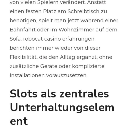
von vielen Spielern verändert. Anstatt
einen festen Platz am Schreibtisch zu
benötigen, spielt man jetzt während einer
Bahnfahrt oder im Wohnzimmer auf dem
Sofa. robocat casino erfahrungen
berichten immer wieder von dieser
Flexibilität, die den Alltag ergänzt, ohne
zusätzliche Geräte oder komplizierte
Installationen vorauszusetzen.
Slots als zentrales
Unterhaltungselem
ent