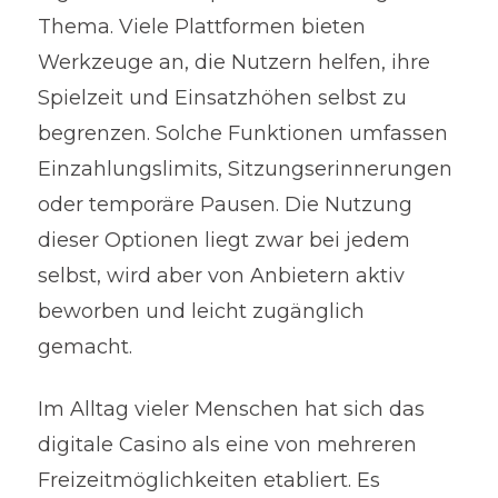
Thema. Viele Plattformen bieten
Werkzeuge an, die Nutzern helfen, ihre
Spielzeit und Einsatzhöhen selbst zu
begrenzen. Solche Funktionen umfassen
Einzahlungslimits, Sitzungserinnerungen
oder temporäre Pausen. Die Nutzung
dieser Optionen liegt zwar bei jedem
selbst, wird aber von Anbietern aktiv
beworben und leicht zugänglich
gemacht.
Im Alltag vieler Menschen hat sich das
digitale Casino als eine von mehreren
Freizeitmöglichkeiten etabliert. Es