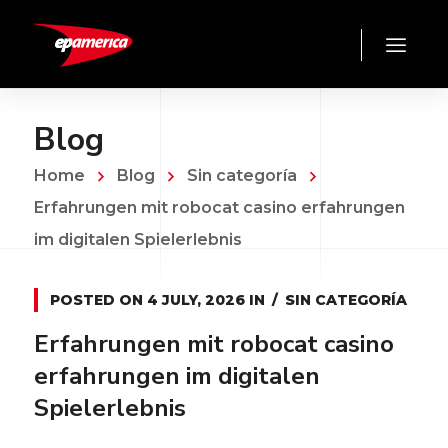
Blog
Home
Blog
Sin categoría
Erfahrungen mit robocat casino erfahrungen
im digitalen Spielerlebnis
POSTED ON
4 JULY, 2026
IN
SIN CATEGORÍA
Erfahrungen mit robocat casino
erfahrungen im digitalen
Spielerlebnis