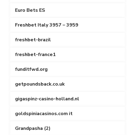
Euro Bets ES
Freshbet Italy 3957 – 3959
freshbet-brazil
freshbet-france1
funditfwd.org
getpoundsback.co.uk
gigaspinz-casino-holland.nl
goldspiniacasinos.com it
Grandpasha (2)