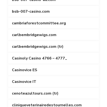
bsb-007-casino.com
cambriaforestcommittee.org
carlbembridgewigs.com
carlbembridgewigs.com (tr)
Casinoly Casino 4766 – 4777_
Casinovice ES
Casinovice IT
cenoteazultours.com (tr)
cliniqueveterinairedestournelles.com