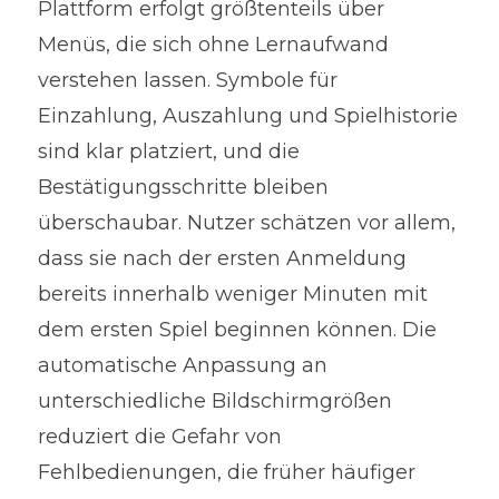
Plattform erfolgt größtenteils über
Menüs, die sich ohne Lernaufwand
verstehen lassen. Symbole für
Einzahlung, Auszahlung und Spielhistorie
sind klar platziert, und die
Bestätigungsschritte bleiben
überschaubar. Nutzer schätzen vor allem,
dass sie nach der ersten Anmeldung
bereits innerhalb weniger Minuten mit
dem ersten Spiel beginnen können. Die
automatische Anpassung an
unterschiedliche Bildschirmgrößen
reduziert die Gefahr von
Fehlbedienungen, die früher häufiger