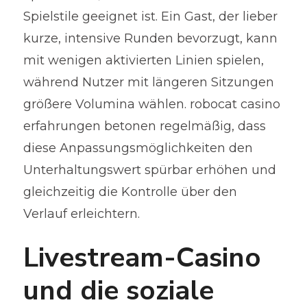
Spielstile geeignet ist. Ein Gast, der lieber
kurze, intensive Runden bevorzugt, kann
mit wenigen aktivierten Linien spielen,
während Nutzer mit längeren Sitzungen
größere Volumina wählen. robocat casino
erfahrungen betonen regelmäßig, dass
diese Anpassungsmöglichkeiten den
Unterhaltungswert spürbar erhöhen und
gleichzeitig die Kontrolle über den
Verlauf erleichtern.
Livestream-Casino
und die soziale