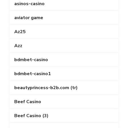
asinos-casino
aviator game
Az25
Azz
bdmbet-casino
bdmbet-casino1
beautyprincess-b2b.com (tr)
Beef Casino
Beef Casino (3)