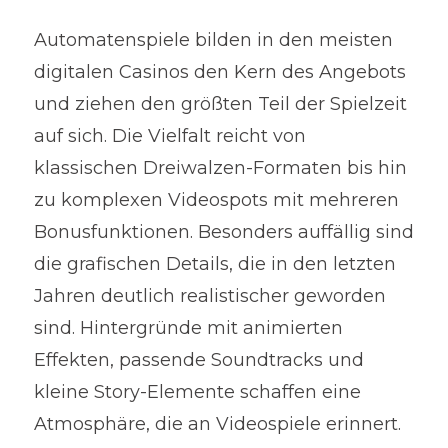
Automatenspiele bilden in den meisten
digitalen Casinos den Kern des Angebots
und ziehen den größten Teil der Spielzeit
auf sich. Die Vielfalt reicht von
klassischen Dreiwalzen-Formaten bis hin
zu komplexen Videospots mit mehreren
Bonusfunktionen. Besonders auffällig sind
die grafischen Details, die in den letzten
Jahren deutlich realistischer geworden
sind. Hintergründe mit animierten
Effekten, passende Soundtracks und
kleine Story-Elemente schaffen eine
Atmosphäre, die an Videospiele erinnert.