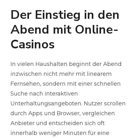
Der Einstieg in den
Abend mit Online-
Casinos
In vielen Haushalten beginnt der Abend
inzwischen nicht mehr mit linearem
Fernsehen, sondern mit einer schnellen
Suche nach interaktiven
Unterhaltungsangeboten. Nutzer scrollen
durch Apps und Browser, vergleichen
Anbieter und entscheiden sich oft
innerhalb weniger Minuten für eine