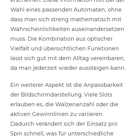
erscheinen. Diese Information hilft bei der
Wahl eines passenden Automaten, ohne
dass man sich streng mathematisch mit
Wahrscheinlichkeiten auseinandersetzen
muss. Die Kombination aus optischer
Vielfalt und übersichtlichen Funktionen
lässt sich gut mit dem Alltag vereinbaren,
da man jederzeit wieder aussteigen kann.
Ein weiterer Aspekt ist die Anpassbarkeit
der Bildschirmdarstellung. Viele Slots
erlauben es, die Walzenanzahl oder die
aktiven Gewinnlinien zu variieren.
Dadurch verändert sich der Einsatz pro
Spin schnell, was für unterschiedliche