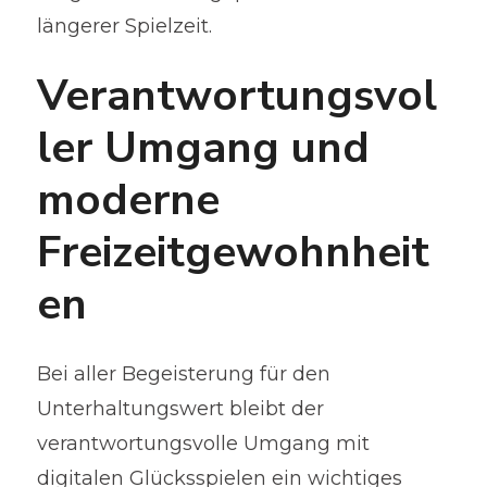
längerer Spielzeit.
Verantwortungsvol
ler Umgang und
moderne
Freizeitgewohnheit
en
Bei aller Begeisterung für den
Unterhaltungswert bleibt der
verantwortungsvolle Umgang mit
digitalen Glücksspielen ein wichtiges