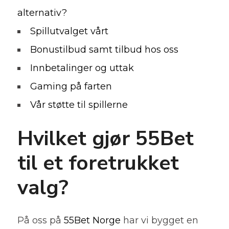
alternativ?
Spillutvalget vårt
Bonustilbud samt tilbud hos oss
Innbetalinger og uttak
Gaming på farten
Vår støtte til spillerne
Hvilket gjør 55Bet
til et foretrukket
valg?
På oss på
55Bet Norge
har vi bygget en