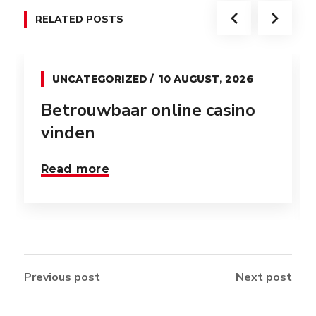
RELATED POSTS
UNCATEGORIZED
10 AUGUST, 2026
Betrouwbaar online casino
vinden
Read more
Previous post
Next post