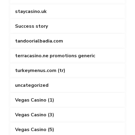
staycasino.uk
Success story
tandoorialbadia.com
terracasino.ne promotions generic
turkeymenus.com (tr)
uncategorized
Vegas Casino (1)
Vegas Casino (3)
Vegas Casino (5)