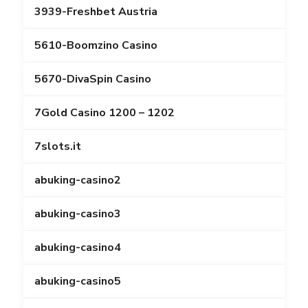
3939-Freshbet Austria
5610-Boomzino Casino
5670-DivaSpin Casino
7Gold Casino 1200 – 1202
7slots.it
abuking-casino2
abuking-casino3
abuking-casino4
abuking-casino5