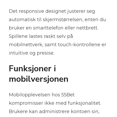
Det responsive designet justerer seg
automatisk til skjermstørrelsen, enten du
bruker en smarttelefon eller nettbrett.
Spillene lastes raskt selv på
mobilnettverk, samt touch-kontrollene er
intuitive og presise.
Funksjoner i
mobilversjonen
Mobilopplevelsen hos 55Bet
kompromisser ikke med funksjonalitet.
Brukere kan administrere kontoen sin,