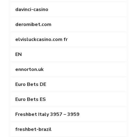
davinci-casino
deromibet.com
elvisluckcasino.com fr
EN
ennorton.uk
Euro Bets DE
Euro Bets ES
Freshbet Italy 3957 – 3959
freshbet-brazil