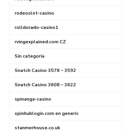
rodeoslot-casino
rolldorado-casino1
rvingexplained.com CZ
Sin categoría
Snatch Casino 3578 – 3592
Snatch Casino 3608 – 3622
spinanga-casino
spinhublogin.com en generic
stanmerhouse.co.uk