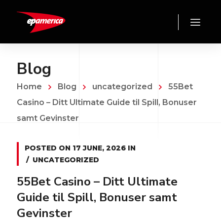
Blog
Home
Blog
uncategorized
55Bet
Casino – Ditt Ultimate Guide til Spill, Bonuser
samt Gevinster
POSTED ON
17 JUNE, 2026
IN
UNCATEGORIZED
55Bet Casino – Ditt Ultimate
Guide til Spill, Bonuser samt
Gevinster