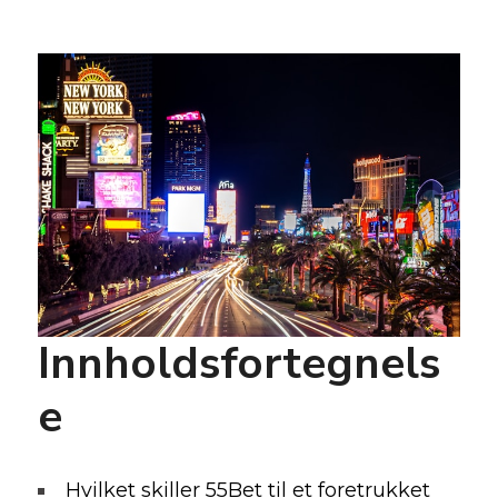
Innholdsfortegnels
e
Hvilket skiller 55Bet til et foretrukket