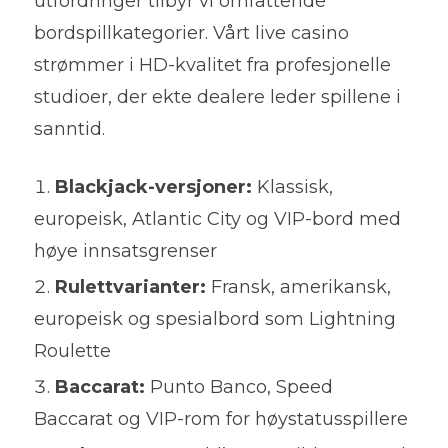
utfordringer tilbyr vi omfattende
bordspillkategorier. Vårt live casino
strømmer i HD-kvalitet fra profesjonelle
studioer, der ekte dealere leder spillene i
sanntid.
Blackjack-versjoner:
Klassisk,
europeisk, Atlantic City og VIP-bord med
høye innsatsgrenser
Rulettvarianter:
Fransk, amerikansk,
europeisk og spesialbord som Lightning
Roulette
Baccarat:
Punto Banco, Speed
Baccarat og VIP-rom for høystatusspillere