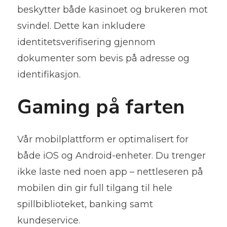
beskytter både kasinoet og brukeren mot
svindel. Dette kan inkludere
identitetsverifisering gjennom
dokumenter som bevis på adresse og
identifikasjon.
Gaming på farten
Vår mobilplattform er optimalisert for
både iOS og Android-enheter. Du trenger
ikke laste ned noen app – nettleseren på
mobilen din gir full tilgang til hele
spillbiblioteket, banking samt
kundeservice.