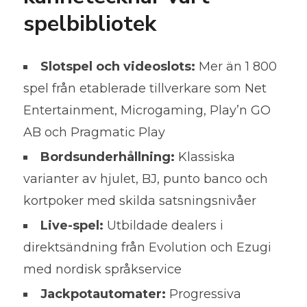
spelbibliotek
Slotspel och videoslots:
Mer än 1 800
spel från etablerade tillverkare som Net
Entertainment, Microgaming, Play’n GO
AB och Pragmatic Play
Bordsunderhållning:
Klassiska
varianter av hjulet, BJ, punto banco och
kortpoker med skilda satsningsnivåer
Live-spel:
Utbildade dealers i
direktsändning från Evolution och Ezugi
med nordisk språkservice
Jackpotautomater:
Progressiva