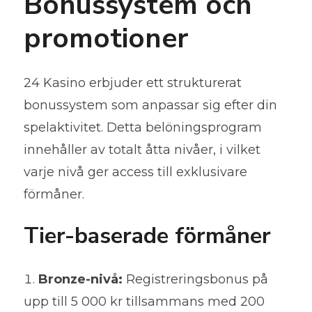
Bonussystem och
promotioner
24 Kasino erbjuder ett strukturerat
bonussystem som anpassar sig efter din
spelaktivitet. Detta belöningsprogram
innehåller av totalt åtta nivåer, i vilket
varje nivå ger access till exklusivare
förmåner.
Tier-baserade förmåner
Bronze-nivå:
Registreringsbonus på
upp till 5 000 kr tillsammans med 200