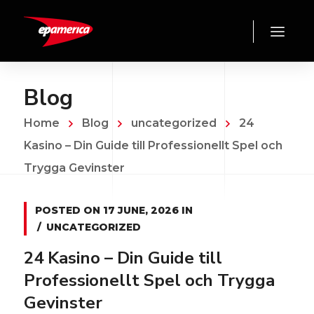
Blog
Home
Blog
uncategorized
24
Kasino – Din Guide till Professionellt Spel och
Trygga Gevinster
POSTED ON
17 JUNE, 2026
IN
UNCATEGORIZED
24 Kasino – Din Guide till
Professionellt Spel och Trygga
Gevinster