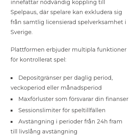
innefattar nödvändig koppling till
Spelpaus, där spelare kan exkludera sig
från samtlig licensierad spelverksamhet i
Sverige.
Plattformen erbjuder multipla funktioner
för kontrollerat spel:
Depositgränser per daglig period,
veckoperiod eller månadsperiod
Maxförluster som försvarar din finanser
Sessionslimiter för speltillfällen
Avstängning i perioder från 24h fram
till livslång avstängning