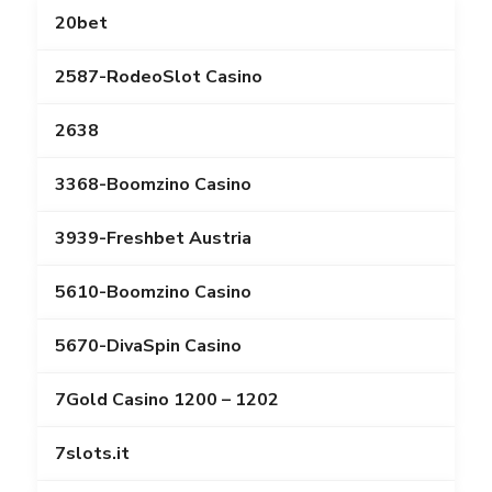
20bet
2587-RodeoSlot Casino
2638
3368-Boomzino Casino
3939-Freshbet Austria
5610-Boomzino Casino
5670-DivaSpin Casino
7Gold Casino 1200 – 1202
7slots.it