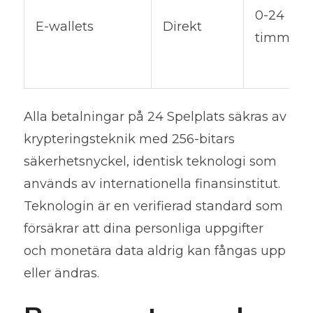
0-24
E-wallets
Direkt
timmar
Alla betalningar på 24 Spelplats säkras av
krypteringsteknik med 256-bitars
säkerhetsnyckel, identisk teknologi som
används av internationella finansinstitut.
Teknologin är en verifierad standard som
försäkrar att dina personliga uppgifter
och monetära data aldrig kan fångas upp
eller ändras.