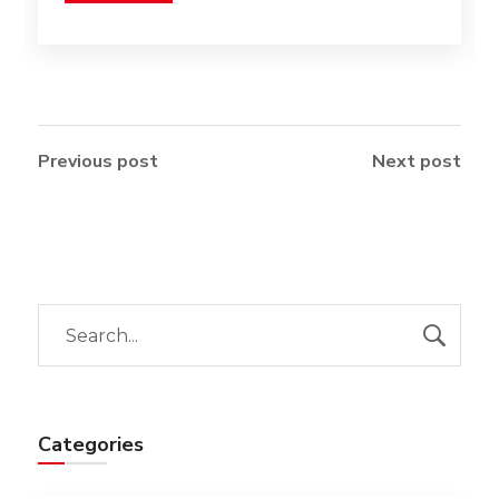
Previous post
Next post
Categories