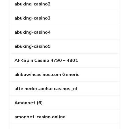
abuking-casino2
abuking-casino3
abuking-casino4
abuking-casino5
AFKSpin Casino 4790 – 4801
akibawincasinos.com Generic
alle nederlandse casinos_nl
Amonbet (6)
amonbet-casino.online