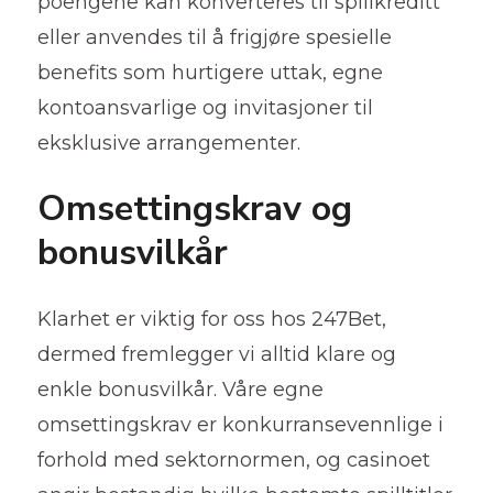
poengene kan konverteres til spillkreditt
eller anvendes til å frigjøre spesielle
benefits som hurtigere uttak, egne
kontoansvarlige og invitasjoner til
eksklusive arrangementer.
Omsettingskrav og
bonusvilkår
Klarhet er viktig for oss hos 247Bet,
dermed fremlegger vi alltid klare og
enkle bonusvilkår. Våre egne
omsettingskrav er konkurransevennlige i
forhold med sektornormen, og casinoet