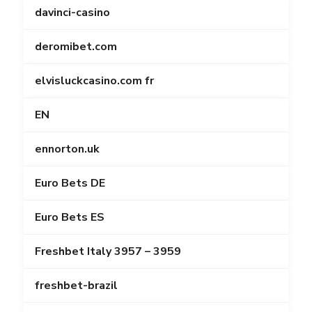
davinci-casino
deromibet.com
elvisluckcasino.com fr
EN
ennorton.uk
Euro Bets DE
Euro Bets ES
Freshbet Italy 3957 – 3959
freshbet-brazil