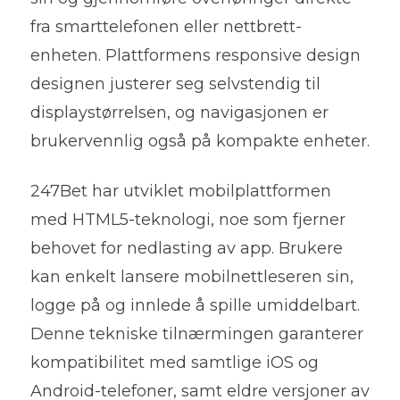
fra smarttelefonen eller nettbrett-
enheten. Plattformens responsive design
designen justerer seg selvstendig til
displaystørrelsen, og navigasjonen er
brukervennlig også på kompakte enheter.
247Bet har utviklet mobilplattformen
med HTML5-teknologi, noe som fjerner
behovet for nedlasting av app. Brukere
kan enkelt lansere mobilnettleseren sin,
logge på og innlede å spille umiddelbart.
Denne tekniske tilnærmingen garanterer
kompatibilitet med samtlige iOS og
Android-telefoner, samt eldre versjoner av