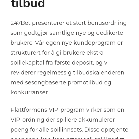
tilbud
247Bet presenterer et stort bonusordning
som godtgjør samtlige nye og dedikerte
brukere. Vår egen nye kundeprogram er
strukturert for å gi brukere ekstra
spillekapital fra første deposit, og vi
reviderer regelmessig tilbudskalenderen
med sesongbaserte promotilbud og
konkurranser.
Plattformens VIP-program virker som en
VIP-ordning der spillere akkumulerer
poeng for alle spillinnsats. Disse opptjente