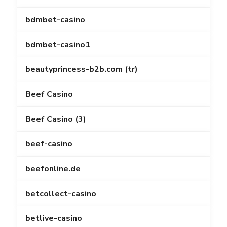
bdmbet-casino
bdmbet-casino1
beautyprincess-b2b.com (tr)
Beef Casino
Beef Casino (3)
beef-casino
beefonline.de
betcollect-casino
betlive-casino