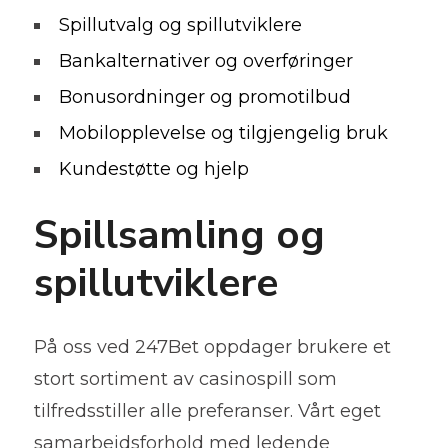
Spillutvalg og spillutviklere
Bankalternativer og overføringer
Bonusordninger og promotilbud
Mobilopplevelse og tilgjengelig bruk
Kundestøtte og hjelp
Spillsamling og
spillutviklere
På oss ved 247Bet oppdager brukere et
stort sortiment av casinospill som
tilfredsstiller alle preferanser. Vårt eget
samarbeidsforhold med ledende