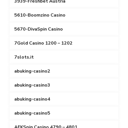
3939-Freshbet Austria
5610-Boomzino Casino
5670-DivaSpin Casino
7Gold Casino 1200 – 1202
7slots.it
abuking-casino2
abuking-casino3
abuking-casino4
abuking-casino5
AFKSpin Casino 4790 – 4801