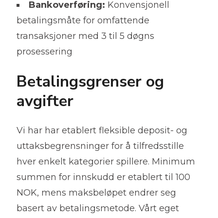
Bankoverføring:
Konvensjonell
betalingsmåte for omfattende
transaksjoner med 3 til 5 døgns
prosessering
Betalingsgrenser og
avgifter
Vi har har etablert fleksible deposit- og
uttaksbegrensninger for å tilfredsstille
hver enkelt kategorier spillere. Minimum
summen for innskudd er etablert til 100
NOK, mens maksbeløpet endrer seg
basert av betalingsmetode. Vårt eget