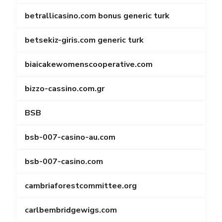
betrallicasino.com bonus generic turk
betsekiz-giris.com generic turk
biaicakewomenscooperative.com
bizzo-cassino.com.gr
BSB
bsb-007-casino-au.com
bsb-007-casino.com
cambriaforestcommittee.org
carlbembridgewigs.com