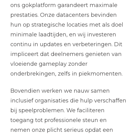
ons gokplatform garandeert maximale
prestaties. Onze datacenters bevinden
hun op strategische locaties met als doel
minimale laadtijden, en wij investeren
continu in updates en verbeteringen. Dit
impliceert dat deelnemers genieten van
vloeiende gameplay zonder
onderbrekingen, zelfs in piekmomenten.
Bovendien werken we nauw samen
inclusief organisaties die hulp verschaffen
bij speelproblemen. We faciliteren
toegang tot professionele steun en
nemen onze plicht serieus opdat een