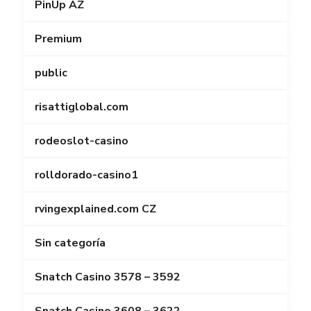
PinUp AZ
Premium
public
risattiglobal.com
rodeoslot-casino
rolldorado-casino1
rvingexplained.com CZ
Sin categoría
Snatch Casino 3578 – 3592
Snatch Casino 3608 – 3622