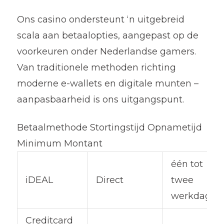
Ons casino ondersteunt ‘n uitgebreid
scala aan betaalopties, aangepast op de
voorkeuren onder Nederlandse gamers.
Van traditionele methoden richting
moderne e-wallets en digitale munten –
aanpasbaarheid is ons uitgangspunt.
Betaalmethode Stortingstijd Opnametijd
Minimum Montant
één tot
iDEAL
Direct
twee
werkdagen
Creditcard