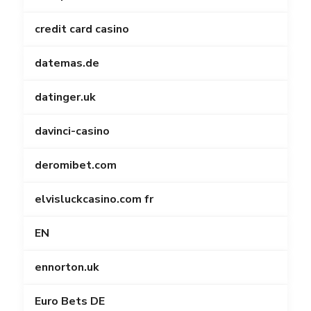
credit card casino
datemas.de
datinger.uk
davinci-casino
deromibet.com
elvisluckcasino.com fr
EN
ennorton.uk
Euro Bets DE