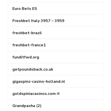
Euro Bets ES
Freshbet Italy 3957 – 3959
freshbet-brazil
freshbet-france1
funditfwd.org
getpoundsback.co.uk
gigaspinz-casino-holland.nl
goldspiniacasinos.com it
Grandpasha (2)