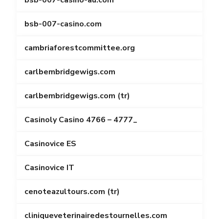
bsb-007-casino.com
cambriaforestcommittee.org
carlbembridgewigs.com
carlbembridgewigs.com (tr)
Casinoly Casino 4766 – 4777_
Casinovice ES
Casinovice IT
cenoteazultours.com (tr)
cliniqueveterinairedestournelles.com