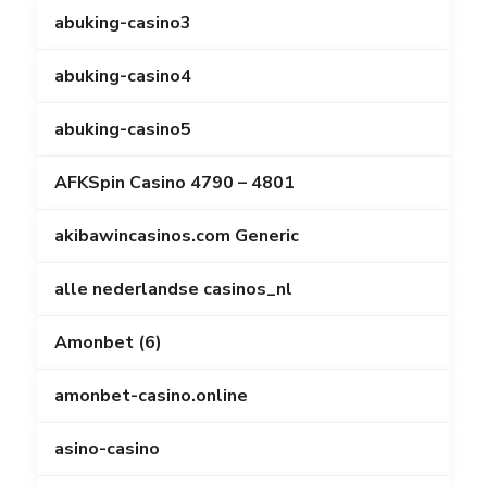
abuking-casino3
abuking-casino4
abuking-casino5
AFKSpin Casino 4790 – 4801
akibawincasinos.com Generic
alle nederlandse casinos_nl
Amonbet (6)
amonbet-casino.online
asino-casino