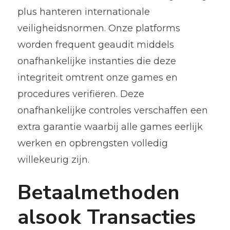
plus hanteren internationale
veiligheidsnormen. Onze platforms
worden frequent geaudit middels
onafhankelijke instanties die deze
integriteit omtrent onze games en
procedures verifiëren. Deze
onafhankelijke controles verschaffen een
extra garantie waarbij alle games eerlijk
werken en opbrengsten volledig
willekeurig zijn.
Betaalmethoden
alsook Transacties