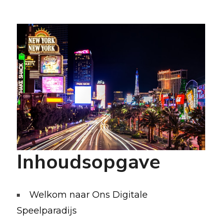
Inhoudsopgave
Welkom naar Ons Digitale
Speelparadijs