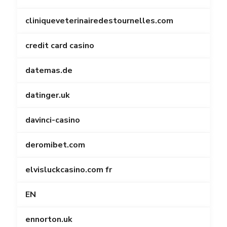
cliniqueveterinairedestournelles.com
credit card casino
datemas.de
datinger.uk
davinci-casino
deromibet.com
elvisluckcasino.com fr
EN
ennorton.uk