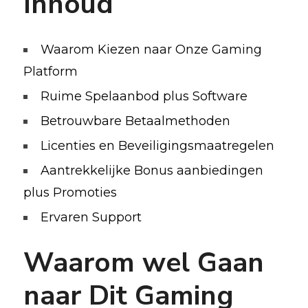
Inhoud
Waarom Kiezen naar Onze Gaming
Platform
Ruime Spelaanbod plus Software
Betrouwbare Betaalmethoden
Licenties en Beveiligingsmaatregelen
Aantrekkelijke Bonus aanbiedingen
plus Promoties
Ervaren Support
Waarom wel Gaan
naar Dit Gaming