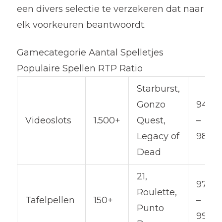
een divers selectie te verzekeren dat naar
elk voorkeuren beantwoordt.
Gamecategorie Aantal Spelletjes
Populaire Spellen RTP Ratio
Starburst,
Gonzo
94%
Videoslots
1.500+
Quest,
–
Legacy of
98%
Dead
21,
97%
Roulette,
Tafelpellen
150+
–
Punto
99.5%