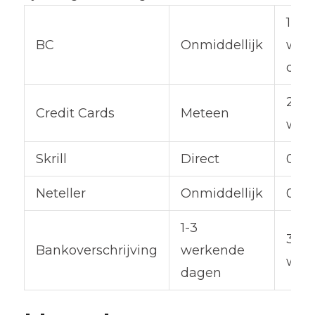
1-3
BC
Onmiddellijk
wer
dag
2-5
Credit Cards
Meteen
wee
Skrill
Direct
0-24
Neteller
Onmiddellijk
0-24
1-3
3-7
Bankoverschrijving
werkende
wer
dagen