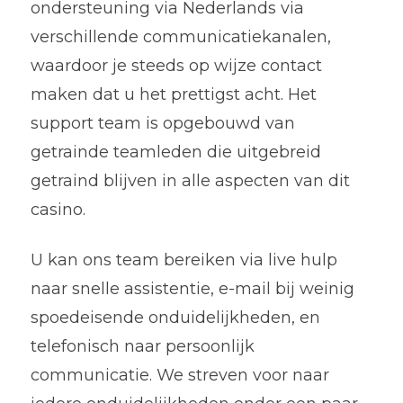
ondersteuning via Nederlands via
verschillende communicatiekanalen,
waardoor je steeds op wijze contact
maken dat u het prettigst acht. Het
support team is opgebouwd van
getrainde teamleden die uitgebreid
getraind blijven in alle aspecten van dit
casino.
U kan ons team bereiken via live hulp
naar snelle assistentie, e-mail bij weinig
spoedeisende onduidelijkheden, en
telefonisch naar persoonlijk
communicatie. We streven voor naar