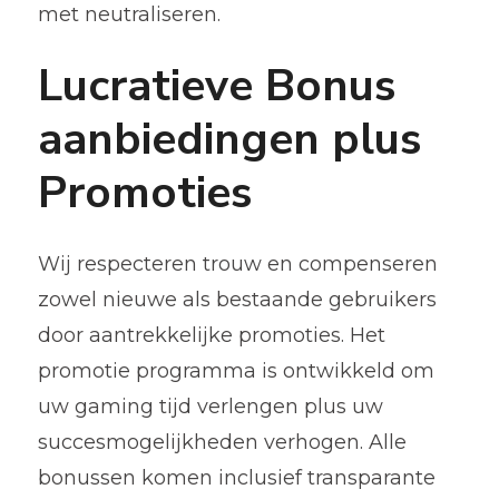
met neutraliseren.
Lucratieve Bonus
aanbiedingen plus
Promoties
Wij respecteren trouw en compenseren
zowel nieuwe als bestaande gebruikers
door aantrekkelijke promoties. Het
promotie programma is ontwikkeld om
uw gaming tijd verlengen plus uw
succesmogelijkheden verhogen. Alle
bonussen komen inclusief transparante