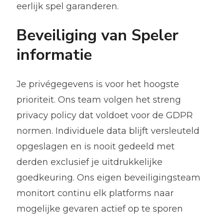
eerlijk spel garanderen.
Beveiliging van Speler
informatie
Je privégegevens is voor het hoogste
prioriteit. Ons team volgen het streng
privacy policy dat voldoet voor de GDPR
normen. Individuele data blijft versleuteld
opgeslagen en is nooit gedeeld met
derden exclusief je uitdrukkelijke
goedkeuring. Ons eigen beveiligingsteam
monitort continu elk platforms naar
mogelijke gevaren actief op te sporen