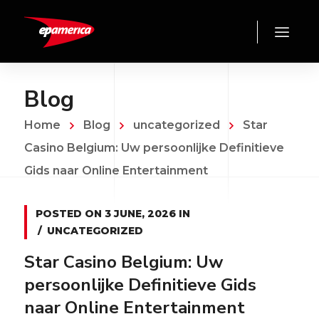
Blog
Home
Blog
uncategorized
Star
Casino Belgium: Uw persoonlijke Definitieve
Gids naar Online Entertainment
POSTED ON
3 JUNE, 2026
IN
UNCATEGORIZED
Star Casino Belgium: Uw
persoonlijke Definitieve Gids
naar Online Entertainment