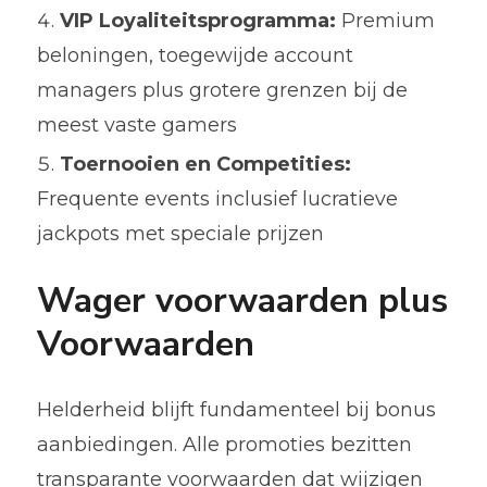
VIP Loyaliteitsprogramma:
Premium
beloningen, toegewijde account
managers plus grotere grenzen bij de
meest vaste gamers
Toernooien en Competities:
Frequente events inclusief lucratieve
jackpots met speciale prijzen
Wager voorwaarden plus
Voorwaarden
Helderheid blijft fundamenteel bij bonus
aanbiedingen. Alle promoties bezitten
transparante voorwaarden dat wijzigen