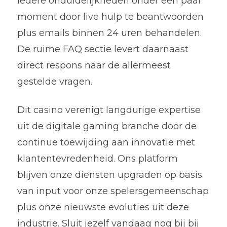
iedere onduidelijkheden onder een paar
moment door live hulp te beantwoorden
plus emails binnen 24 uren behandelen.
De ruime FAQ sectie levert daarnaast
direct respons naar de allermeest
gestelde vragen.
Dit casino verenigt langdurige expertise
uit de digitale gaming branche door de
continue toewijding aan innovatie met
klantentevredenheid. Ons platform
blijven onze diensten upgraden op basis
van input voor onze spelersgemeenschap
plus onze nieuwste evoluties uit deze
industrie. Sluit jezelf vandaag nog bij bij