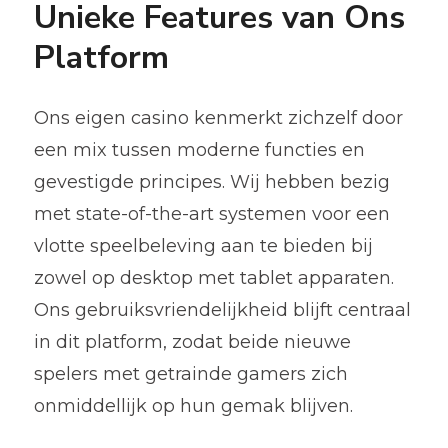
Unieke Features van Ons
Platform
Ons eigen casino kenmerkt zichzelf door
een mix tussen moderne functies en
gevestigde principes. Wij hebben bezig
met state-of-the-art systemen voor een
vlotte speelbeleving aan te bieden bij
zowel op desktop met tablet apparaten.
Ons gebruiksvriendelijkheid blijft centraal
in dit platform, zodat beide nieuwe
spelers met getrainde gamers zich
onmiddellijk op hun gemak blijven.