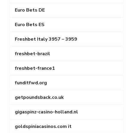
Euro Bets DE
Euro Bets ES
Freshbet Italy 3957 – 3959
freshbet-brazil
freshbet-france1
funditfwd.org
getpoundsback.co.uk
gigaspinz-casino-holland.nl
goldspiniacasinos.com it