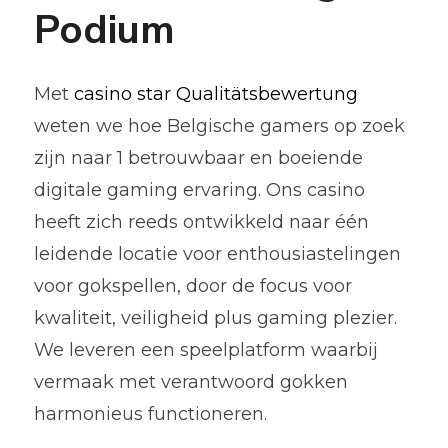
Podium
Met
casino star Qualitätsbewertung
weten we hoe Belgische gamers op zoek
zijn naar 1 betrouwbaar en boeiende
digitale gaming ervaring. Ons casino
heeft zich reeds ontwikkeld naar één
leidende locatie voor enthousiastelingen
voor gokspellen, door de focus voor
kwaliteit, veiligheid plus gaming plezier.
We leveren een speelplatform waarbij
vermaak met verantwoord gokken
harmonieus functioneren.