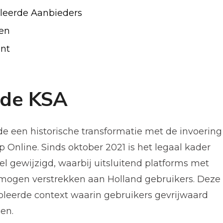
uleerde Aanbieders
en
nt
 de KSA
e een historische transformatie met de invoering
Online. Sinds oktober 2021 is het legaal kader
 gewijzigd, waarbij uitsluitend platforms met
es mogen verstrekken aan Holland gebruikers. Deze
oleerde context waarin gebruikers gevrijwaard
en.