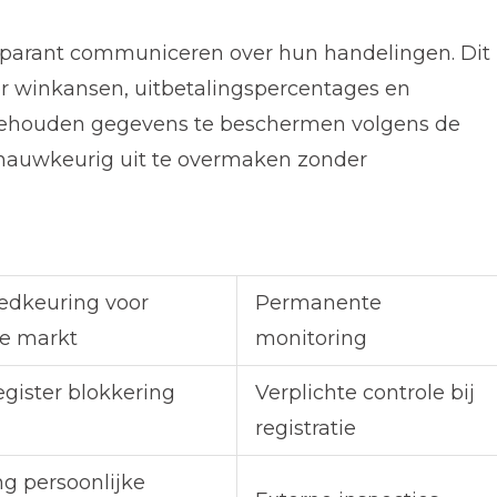
parant communiceren over hun handelingen. Dit
r winkansen, uitbetalingspercentages en
gehouden gegevens te beschermen volgens de
nauwkeurig uit te overmaken zonder
oedkeuring voor
Permanente
e markt
monitoring
egister blokkering
Verplichte controle bij
registratie
g persoonlijke