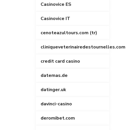
Casinovice ES
Casinovice IT
cenoteazultours.com (tr)
cliniqueveterinairedestournelles.com
credit card casino
datemas.de
datinger.uk
davinci-casino
deromibet.com