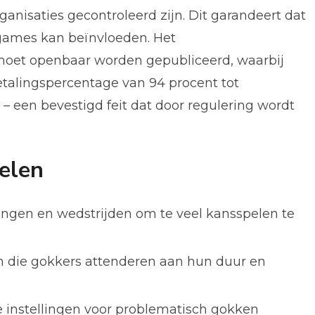
ganisaties gecontroleerd zijn. Dit garandeert dat
 games kan beïnvloeden. Het
moet openbaar worden gepubliceerd, waarbij
talingspercentage van 94 procent tot
 een bevestigd feit dat door regulering wordt
elen
ngen en wedstrijden om te veel kansspelen te
 die gokkers attenderen aan hun duur en
e instellingen voor problematisch gokken