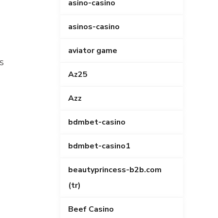
asino-casino
asinos-casino
aviator game
s
Az25
Azz
bdmbet-casino
bdmbet-casino1
beautyprincess-b2b.com
(tr)
Beef Casino