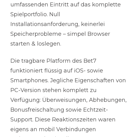
umfassenden Eintritt auf das komplette
Spielportfolio. Null
Installationsanforderung, keinerlei
Speicherprobleme – simpel Browser
starten & loslegen.
Die tragbare Platform des Bet7
funktioniert flüssig auf iOS- sowie
Smartphones. Jegliche Eigenschaften von
PC-Version stehen komplett zu
Verfügung: Überweisungen, Abhebungen,
Bonusfreischaltung sowie Echtzeit-
Support. Diese Reaktionszeiten waren
eigens an mobil Verbindungen