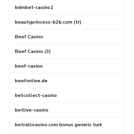
bdmbet-casino1
beautyprincess-b2b.com (tr)
Beef Casino
Beef Casino (3)
beef-casino
beefonline.de
betcollect-casino
betlive-casino
betrallicasino.com bonus generic turk