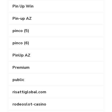
Pin Up Win
Pin-up AZ
pinco (5)
pinco (6)
PinUp AZ
Premium
public
risattiglobal.com
rodeoslot-casino