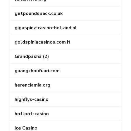
getpoundsback.co.uk
gigaspinz-casino-holland.nl
goldspiniacasinos.com it
Grandpasha (2)
guangzhoufuari.com
herenciamia.org
highflys-casino
hotloot-casino
Ice Casino