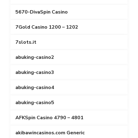
5670-DivaSpin Casino
7Gold Casino 1200 – 1202
7slots.it
abuking-casino2
abuking-casino3
abuking-casino4
abuking-casino5
AFKSpin Casino 4790 – 4801
akibawincasinos.com Generic