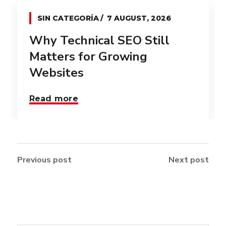
SIN CATEGORÍA
7 AUGUST, 2026
Why Technical SEO Still
Matters for Growing
Websites
Read more
Previous post
Next post