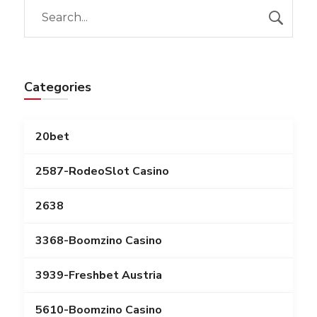
Categories
20bet
2587-RodeoSlot Casino
2638
3368-Boomzino Casino
3939-Freshbet Austria
5610-Boomzino Casino