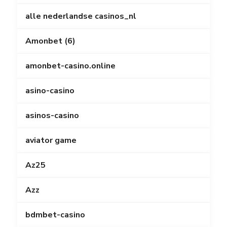
alle nederlandse casinos_nl
Amonbet (6)
amonbet-casino.online
asino-casino
asinos-casino
aviator game
Az25
Azz
bdmbet-casino