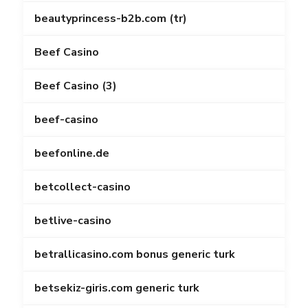
beautyprincess-b2b.com (tr)
Beef Casino
Beef Casino (3)
beef-casino
beefonline.de
betcollect-casino
betlive-casino
betrallicasino.com bonus generic turk
betsekiz-giris.com generic turk