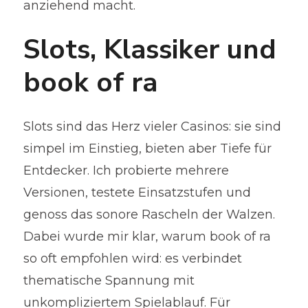
anziehend macht.
Slots, Klassiker und
book of ra
Slots sind das Herz vieler Casinos: sie sind
simpel im Einstieg, bieten aber Tiefe für
Entdecker. Ich probierte mehrere
Versionen, testete Einsatzstufen und
genoss das sonore Rascheln der Walzen.
Dabei wurde mir klar, warum book of ra
so oft empfohlen wird: es verbindet
thematische Spannung mit
unkompliziertem Spielablauf. Für