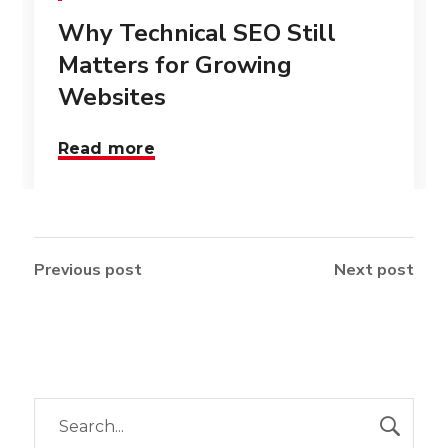
Why Technical SEO Still
Matters for Growing
Websites
Read more
Previous post
Next post