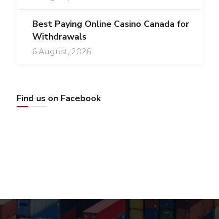
Best Paying Online Casino Canada for
Withdrawals
6 August, 2026
Find us on Facebook