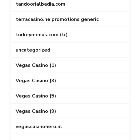
tandoorialbadia.com
terracasino.ne promotions generic
turkeymenus.com (tr)
uncategorized
Vegas Casino (1)
Vegas Casino (3)
Vegas Casino (5)
Vegas Casino (9)
vegascasinohero.nl