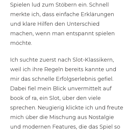
Spielen lud zum Stöbern ein. Schnell
merkte ich, dass einfache Erklärungen
und klare Hilfen den Unterschied
machen, wenn man entspannt spielen
möchte.
Ich suchte zuerst nach Slot-Klassikern,
weil ich ihre Regeln bereits kannte und
mir das schnelle Erfolgserlebnis gefiel.
Dabei fiel mein Blick unvermittelt auf
book of ra, ein Slot, über den viele
sprechen. Neugierig klickte ich und freute
mich über die Mischung aus Nostalgie
und modernen Features, die das Spiel so