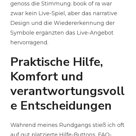
genoss die Stimmung. book of ra war
zwar kein Live-Spiel, aber das narrative
Design und die Wiedererkennung der
Symbole ergänzten das Live-Angebot
hervorragend.
Praktische Hilfe,
Komfort und
verantwortungsvoll
e Entscheidungen
Während meines Rundgangs stieß ich oft
auf gut platzierte Hilfe-Buttons, FAQ-