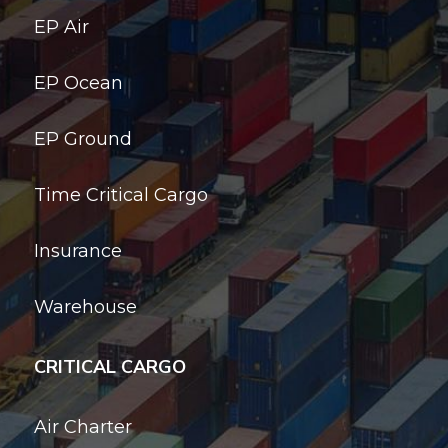
EP Air
EP Ocean
EP Ground
Time Critical Cargo
Insurance
Warehouse
CRITICAL CARGO
Air Charter