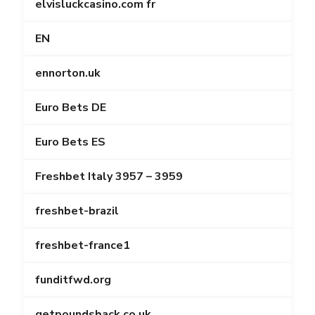
elvisluckcasino.com fr
EN
ennorton.uk
Euro Bets DE
Euro Bets ES
Freshbet Italy 3957 – 3959
freshbet-brazil
freshbet-france1
funditfwd.org
getpoundsback.co.uk