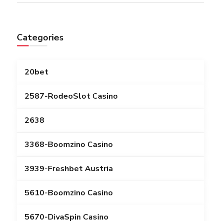
Categories
20bet
2587-RodeoSlot Casino
2638
3368-Boomzino Casino
3939-Freshbet Austria
5610-Boomzino Casino
5670-DivaSpin Casino