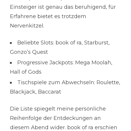
Einsteiger ist genau das beruhigend, für
Erfahrene bietet es trotzdem
Nervenkitzel.
Beliebte Slots: book of ra, Starburst,
Gonzo’s Quest
Progressive Jackpots: Mega Moolah,
Hall of Gods
Tischspiele zum Abwechseln: Roulette,
Blackjack, Baccarat
Die Liste spiegelt meine persönliche
Reihenfolge der Entdeckungen an
diesem Abend wider. book of ra erschien