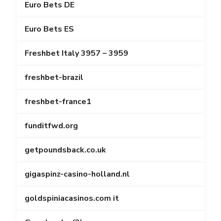
Euro Bets DE
Euro Bets ES
Freshbet Italy 3957 – 3959
freshbet-brazil
freshbet-france1
funditfwd.org
getpoundsback.co.uk
gigaspinz-casino-holland.nl
goldspiniacasinos.com it