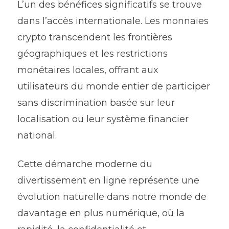
L’un des bénéfices significatifs se trouve
dans l’accès internationale. Les monnaies
crypto transcendent les frontières
géographiques et les restrictions
monétaires locales, offrant aux
utilisateurs du monde entier de participer
sans discrimination basée sur leur
localisation ou leur système financier
national.
Cette démarche moderne du
divertissement en ligne représente une
évolution naturelle dans notre monde de
davantage en plus numérique, où la