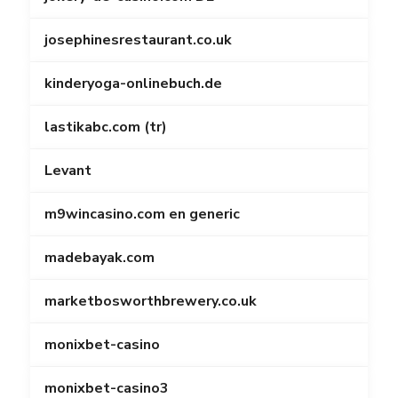
josephinesrestaurant.co.uk
kinderyoga-onlinebuch.de
lastikabc.com (tr)
Levant
m9wincasino.com en generic
madebayak.com
marketbosworthbrewery.co.uk
monixbet-casino
monixbet-casino3