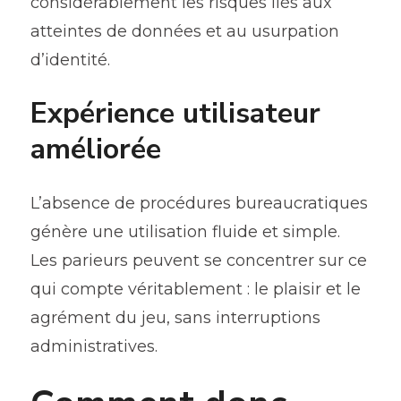
considérablement les risques liés aux
atteintes de données et au usurpation
d’identité.
Expérience utilisateur
améliorée
L’absence de procédures bureaucratiques
génère une utilisation fluide et simple.
Les parieurs peuvent se concentrer sur ce
qui compte véritablement : le plaisir et le
agrément du jeu, sans interruptions
administratives.