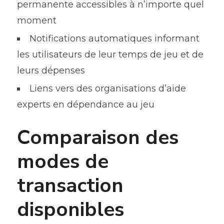
permanente accessibles à n’importe quel
moment
Notifications automatiques informant
les utilisateurs de leur temps de jeu et de
leurs dépenses
Liens vers des organisations d’aide
experts en dépendance au jeu
Comparaison des
modes de
transaction
disponibles