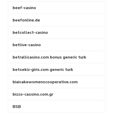
beef-casino
beefonline.de
betcollect-casino
betlive-casino
betrallicasino.com bonus generic turk
betsekiz-giris.com generic turk
biaicakewomenscooperative.com
bizzo-cassino.com.gr
BSB