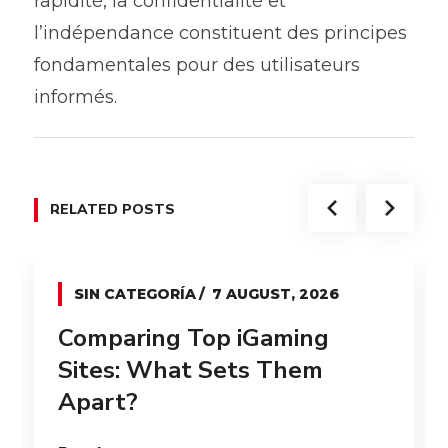
rapidité, la confidentialité et
l’indépendance constituent des principes
fondamentales pour des utilisateurs
informés.
RELATED POSTS
SIN CATEGORÍA
7 AUGUST, 2026
Comparing Top iGaming
Sites: What Sets Them
Apart?