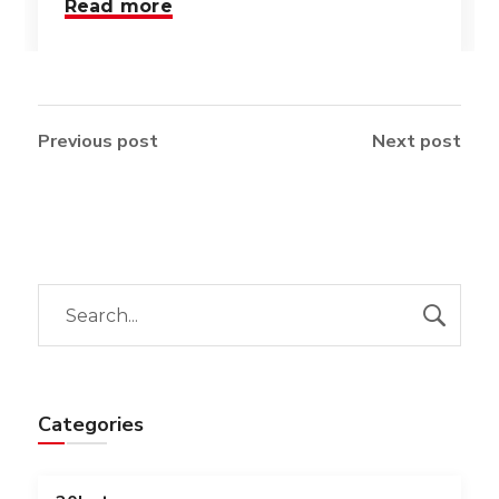
Read more
Previous post
Next post
Categories