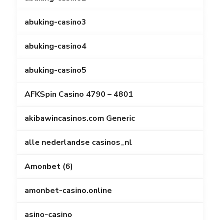
abuking-casino3
abuking-casino4
abuking-casino5
AFKSpin Casino 4790 – 4801
akibawincasinos.com Generic
alle nederlandse casinos_nl
Amonbet (6)
amonbet-casino.online
asino-casino