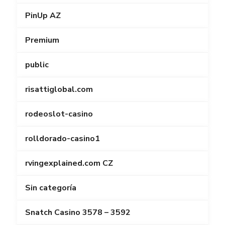
PinUp AZ
Premium
public
risattiglobal.com
rodeoslot-casino
rolldorado-casino1
rvingexplained.com CZ
Sin categoría
Snatch Casino 3578 – 3592