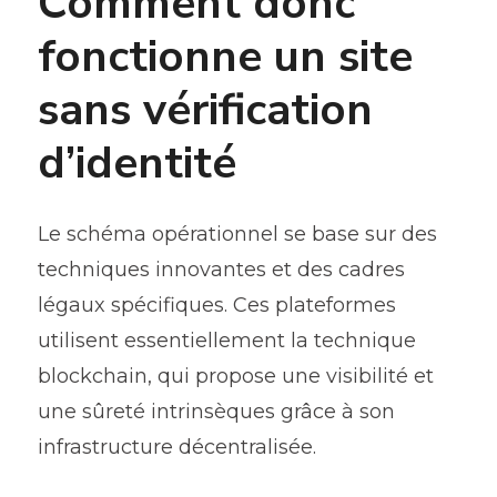
Comment donc
fonctionne un site
sans vérification
d’identité
Le schéma opérationnel se base sur des
techniques innovantes et des cadres
légaux spécifiques. Ces plateformes
utilisent essentiellement la technique
blockchain, qui propose une visibilité et
une sûreté intrinsèques grâce à son
infrastructure décentralisée.