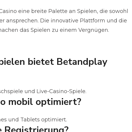
asino eine breite Palette an Spielen, die sowohl
er ansprechen. Die innovative Plattform und die
machen das Spielen zu einem Vergnügen.
ielen bietet Betandplay
schspiele und Live-Casino-Spiele.
o mobil optimiert?
nes und Tablets optimiert.
e Registrierung?