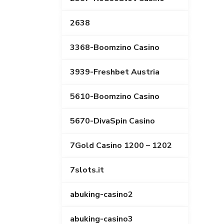
2638
3368-Boomzino Casino
3939-Freshbet Austria
5610-Boomzino Casino
5670-DivaSpin Casino
7Gold Casino 1200 – 1202
7slots.it
abuking-casino2
abuking-casino3