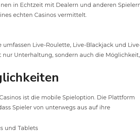
nnen in Echtzeit mit Dealern und anderen Spieler
nes echten Casinos vermittelt.
e umfassen Live-Roulette, Live-Blackjack und Live
ht nur Unterhaltung, sondern auch die Möglichkeit,
lichkeiten
asinos ist die mobile Spieloption. Die Plattform
odass Spieler von unterwegs aus auf ihre
s und Tablets