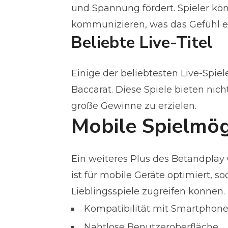
und Spannung fördert. Spieler kö
kommunizieren, was das Gefühl ei
Beliebte Live-Titel
Einige der beliebtesten Live-Spiel
Baccarat. Diese Spiele bieten nic
große Gewinne zu erzielen.
Mobile Spielmög
Ein weiteres Plus des Betandplay C
ist für mobile Geräte optimiert, s
Lieblingsspiele zugreifen können.
Kompatibilität mit Smartphone
Nahtlose Benutzeroberfläche