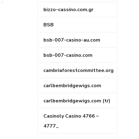
bizzo-cassino.com.gr
BSB
bsb-007-casino-au.com
bsb-007-casino.com
cambriaforestcommittee.org
carlbembridgewigs.com
carlbembridgewigs.com (tr)
Casinoly Casino 4766 –
4777_