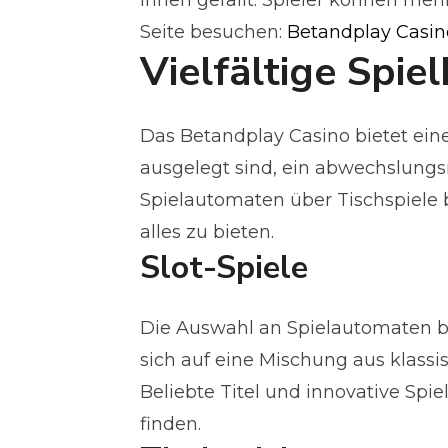
Ihnen gefällt. Spieler können mehr
Seite besuchen:
Betandplay Casin
Vielfältige Spie
Das Betandplay Casino bietet eine
ausgelegt sind, ein abwechslungsr
Spielautomaten über Tischspiele b
alles zu bieten.
Slot-Spiele
Die Auswahl an Spielautomaten b
sich auf eine Mischung aus klassi
Beliebte Titel und innovative Spi
finden.