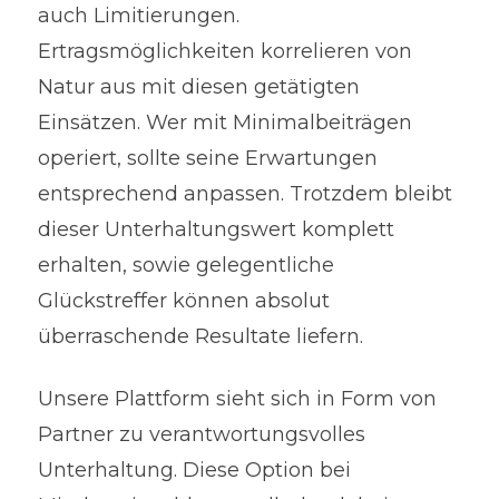
auch Limitierungen.
Ertragsmöglichkeiten korrelieren von
Natur aus mit diesen getätigten
Einsätzen. Wer mit Minimalbeiträgen
operiert, sollte seine Erwartungen
entsprechend anpassen. Trotzdem bleibt
dieser Unterhaltungswert komplett
erhalten, sowie gelegentliche
Glückstreffer können absolut
überraschende Resultate liefern.
Unsere Plattform sieht sich in Form von
Partner zu verantwortungsvolles
Unterhaltung. Diese Option bei