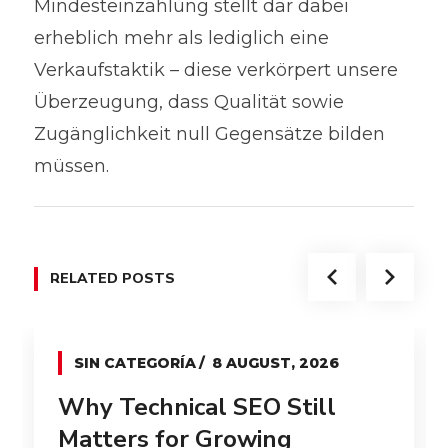
Mindesteinzahlung stellt dar dabei
erheblich mehr als lediglich eine
Verkaufstaktik – diese verkörpert unsere
Überzeugung, dass Qualität sowie
Zugänglichkeit null Gegensätze bilden
müssen.
RELATED POSTS
SIN CATEGORÍA
8 AUGUST, 2026
Why Technical SEO Still
Matters for Growing