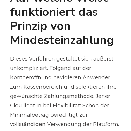
funktioniert das
Prinzip von
Mindesteinzahlung
Dieses Verfahren gestaltet sich äußerst
unkompliziert. Folgend auf der
Kontoeröffnung navigieren Anwender
zum Kassenbereich und selektieren ihre
gewünschte Zahlungsmethode. Jener
Clou liegt in bei Flexibilität: Schon der
Minimalbetrag berechtigt zur
vollständigen Verwendung der Plattform.