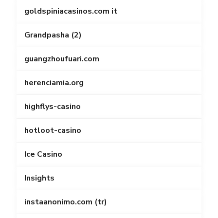
goldspiniacasinos.com it
Grandpasha (2)
guangzhoufuari.com
herenciamia.org
highflys-casino
hotloot-casino
Ice Casino
Insights
instaanonimo.com (tr)