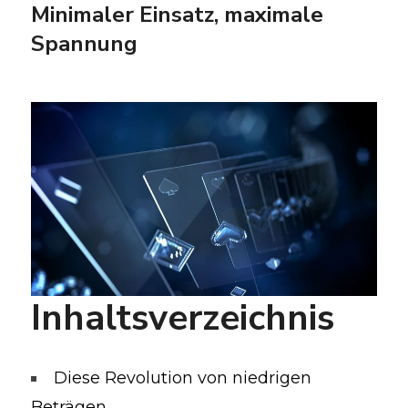
Minimaler Einsatz, maximale
Spannung
Inhaltsverzeichnis
Diese Revolution von niedrigen
Beträgen