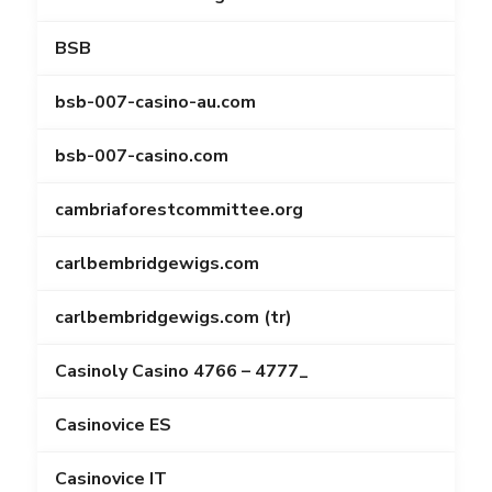
BSB
bsb-007-casino-au.com
bsb-007-casino.com
cambriaforestcommittee.org
carlbembridgewigs.com
carlbembridgewigs.com (tr)
Casinoly Casino 4766 – 4777_
Casinovice ES
Casinovice IT