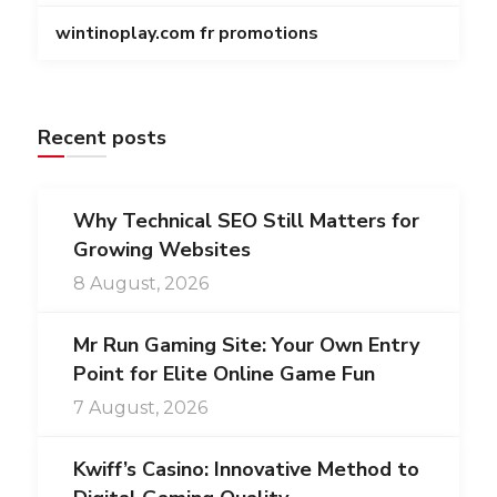
wintinoplay.com fr promotions
Recent posts
Why Technical SEO Still Matters for
Growing Websites
8 August, 2026
Mr Run Gaming Site: Your Own Entry
Point for Elite Online Game Fun
7 August, 2026
Kwiff’s Casino: Innovative Method to