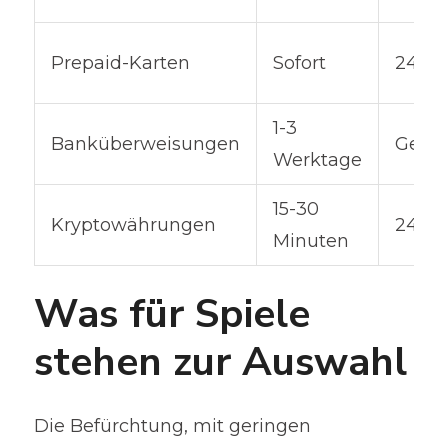
Prepaid-Karten
Sofort
24/7
1-3
Banküberweisungen
Gesch
Werktage
15-30
Kryptowährungen
24/7
Minuten
Was für Spiele
stehen zur Auswahl
Die Befürchtung, mit geringen