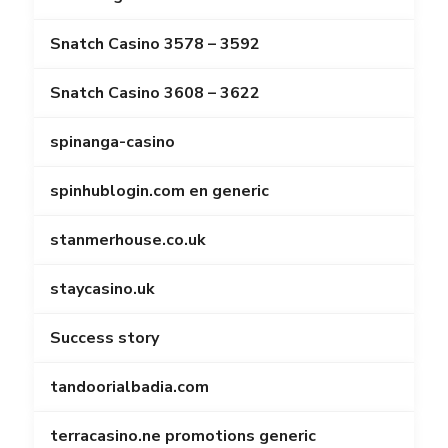
Snatch Casino 3578 – 3592
Snatch Casino 3608 – 3622
spinanga-casino
spinhublogin.com en generic
stanmerhouse.co.uk
staycasino.uk
Success story
tandoorialbadia.com
terracasino.ne promotions generic