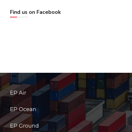
Find us on Facebook
EP Air
EP Ocean
EP Ground