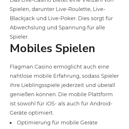
Das Live-Casino bietet eine Vielzahl von
Spielen, darunter Live-Roulette, Live-
Blackjack und Live-Poker. Dies sorgt für
Abwechslung und Spannung für alle
Spieler.
Mobiles Spielen
Flagman Casino ermöglicht auch eine
nahtlose mobile Erfahrung, sodass Spieler
ihre Lieblingsspiele jederzeit und überall
genießen können. Die mobile Plattform
ist sowohl für iOS- als auch für Android-
Geräte optimiert.
Optimierung für mobile Geräte