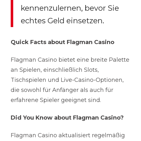
kennenzulernen, bevor Sie
echtes Geld einsetzen.
Quick Facts about Flagman Casino
Flagman Casino bietet eine breite Palette
an Spielen, einschließlich Slots,
Tischspielen und Live-Casino-Optionen,
die sowohl für Anfänger als auch für
erfahrene Spieler geeignet sind.
Did You Know about Flagman Casino?
Flagman Casino aktualisiert regelmäßig