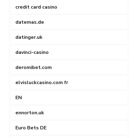
credit card casino
datemas.de
datinger.uk
davinci-casino
deromibet.com
elvisluckcasino.com fr
EN
ennorton.uk
Euro Bets DE