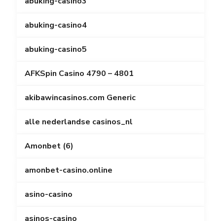
abuking-casino3
abuking-casino4
abuking-casino5
AFKSpin Casino 4790 – 4801
akibawincasinos.com Generic
alle nederlandse casinos_nl
Amonbet (6)
amonbet-casino.online
asino-casino
asinos-casino