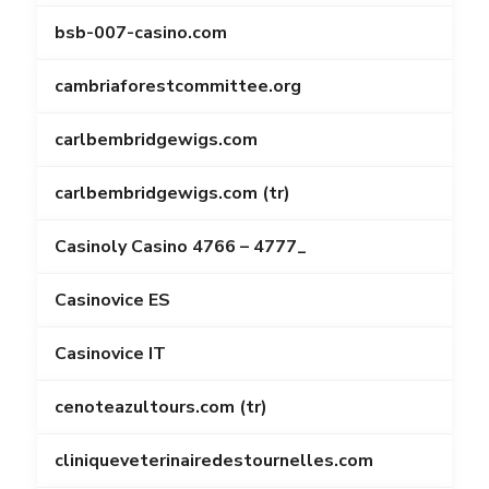
bsb-007-casino.com
cambriaforestcommittee.org
carlbembridgewigs.com
carlbembridgewigs.com (tr)
Casinoly Casino 4766 – 4777_
Casinovice ES
Casinovice IT
cenoteazultours.com (tr)
cliniqueveterinairedestournelles.com