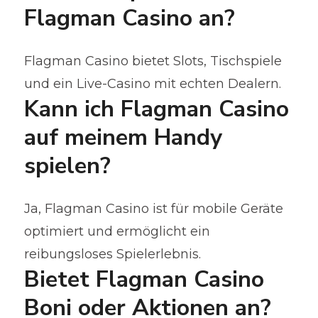
Flagman Casino an?
Flagman Casino bietet Slots, Tischspiele
und ein Live-Casino mit echten Dealern.
Kann ich Flagman Casino
auf meinem Handy
spielen?
Ja, Flagman Casino ist für mobile Geräte
optimiert und ermöglicht ein
reibungsloses Spielerlebnis.
Bietet Flagman Casino
Boni oder Aktionen an?