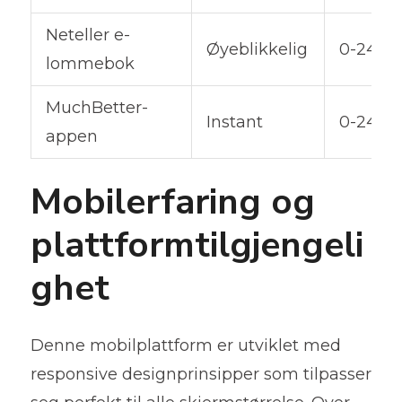
Neteller e-
Øyeblikkelig
0-24 t
lommebok
MuchBetter-
Instant
0-24 ti
appen
Mobilerfaring og
plattformtilgjengeli
ghet
Denne mobilplattform er utviklet med
responsive designprinsipper som tilpasser