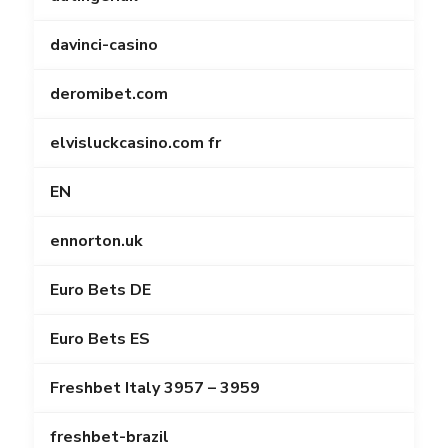
davinci-casino
deromibet.com
elvisluckcasino.com fr
EN
ennorton.uk
Euro Bets DE
Euro Bets ES
Freshbet Italy 3957 – 3959
freshbet-brazil