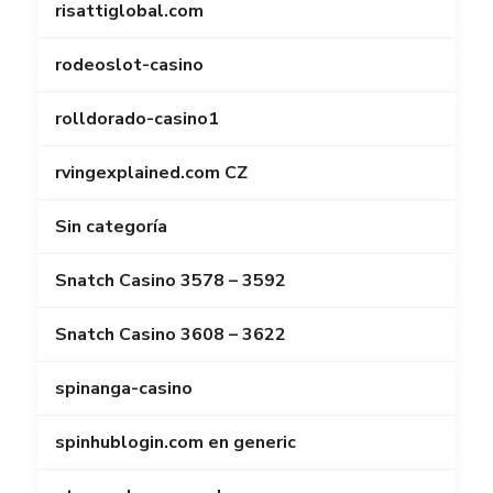
risattiglobal.com
rodeoslot-casino
rolldorado-casino1
rvingexplained.com CZ
Sin categoría
Snatch Casino 3578 – 3592
Snatch Casino 3608 – 3622
spinanga-casino
spinhublogin.com en generic