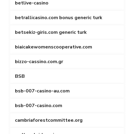
betlive-casino
betrallicasino.com bonus generic turk
betsekiz-giris.com generic turk
biaicakewomenscooperative.com
bizzo-cassino.com.gr
BSB
bsb-007-casino-au.com
bsb-007-casino.com
cambriaforestcommittee.org