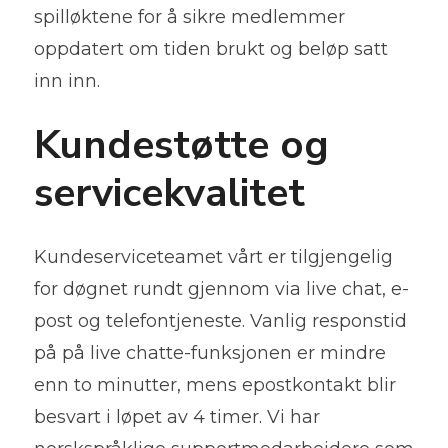
spilløktene for å sikre medlemmer
oppdatert om tiden brukt og beløp satt
inn inn.
Kundestøtte og
servicekvalitet
Kundeserviceteamet vårt er tilgjengelig
for døgnet rundt gjennom via live chat, e-
post og telefontjeneste. Vanlig responstid
på på live chatte-funksjonen er mindre
enn to minutter, mens epostkontakt blir
besvart i løpet av 4 timer. Vi har