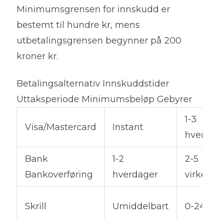
Minimumsgrensen for innskudd er
bestemt til hundre kr, mens
utbetalingsgrensen begynner på 200
kroner kr.
Betalingsalternativ Innskuddstider
Uttaksperiode Minimumsbeløp Gebyrer
1-3
Visa/Mastercard
Instant
hverda
Bank
1-2
2-5
Bankoverføring
hverdager
virkeda
Skrill
Umiddelbart
0-24 ti