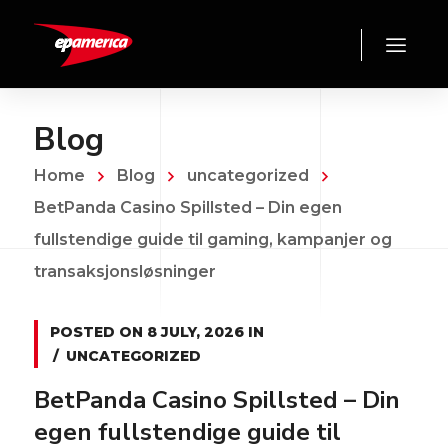
Blog
Home
Blog
uncategorized
BetPanda Casino Spillsted – Din egen
fullstendige guide til gaming, kampanjer og
transaksjonsløsninger
POSTED ON
8 JULY, 2026
IN
UNCATEGORIZED
BetPanda Casino Spillsted – Din
egen fullstendige guide til