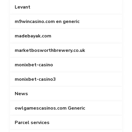
Levant
m9wincasino.com en generic
madebayak.com
marketbosworthbrewery.co.uk
monixbet-casino
monixbet-casino3
News
owlgamescasinos.com Generic
Parcel services