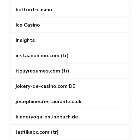
hotloot-casino
Ice Casino
Insights
instaanonimo.com (tr)
itguyresumes.com (tr)
jokery-de-casino.com DE
josephinesrestaurant.co.uk
kinderyoga-onlinebuch.de
lastikabc.com (tr)