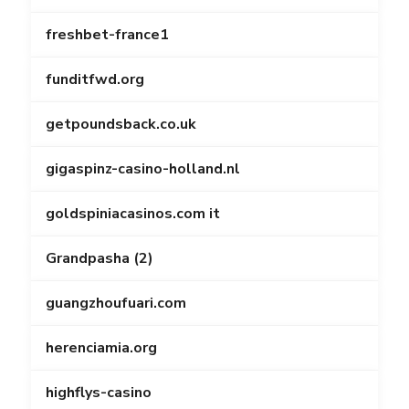
freshbet-france1
funditfwd.org
getpoundsback.co.uk
gigaspinz-casino-holland.nl
goldspiniacasinos.com it
Grandpasha (2)
guangzhoufuari.com
herenciamia.org
highflys-casino