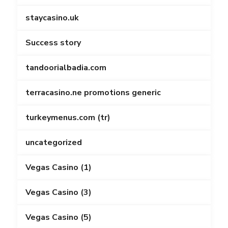
staycasino.uk
Success story
tandoorialbadia.com
terracasino.ne promotions generic
turkeymenus.com (tr)
uncategorized
Vegas Casino (1)
Vegas Casino (3)
Vegas Casino (5)