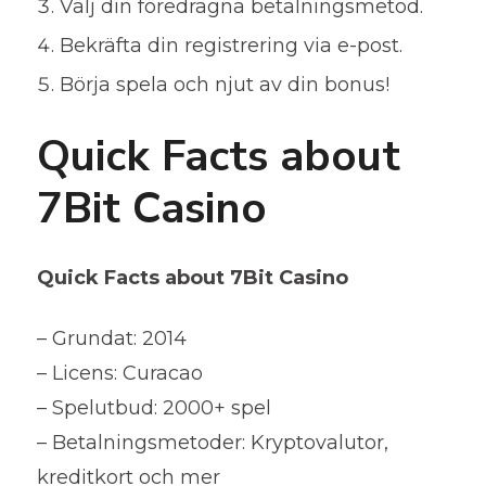
Välj din föredragna betalningsmetod.
Bekräfta din registrering via e-post.
Börja spela och njut av din bonus!
Quick Facts about
7Bit Casino
Quick Facts about 7Bit Casino
– Grundat: 2014
– Licens: Curacao
– Spelutbud: 2000+ spel
– Betalningsmetoder: Kryptovalutor,
kreditkort och mer