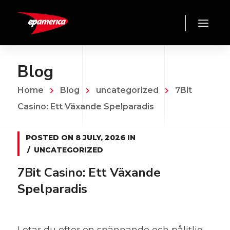
Blog
Home
Blog
uncategorized
7Bit
Casino: Ett Växande Spelparadis
POSTED ON
8 JULY, 2026
IN
UNCATEGORIZED
7Bit Casino: Ett Växande
Spelparadis