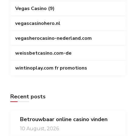
Vegas Casino (9)
vegascasinohero.nl
vegasherocasino-nederland.com
weissbetcasino.com-de
wintinoplay.com fr promotions
Recent posts
Betrouwbaar online casino vinden
10 August, 2026