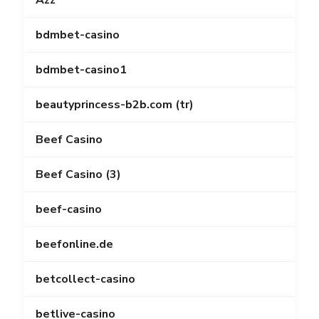
Azz
bdmbet-casino
bdmbet-casino1
beautyprincess-b2b.com (tr)
Beef Casino
Beef Casino (3)
beef-casino
beefonline.de
betcollect-casino
betlive-casino