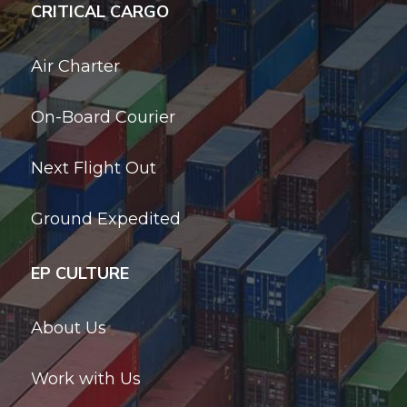
CRITICAL CARGO
Air Charter
On-Board Courier
Next Flight Out
Ground Expedited
EP CULTURE
About Us
Work with Us