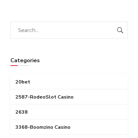
Categories
20bet
2587-RodeoSlot Casino
2638
3368-Boomzino Casino