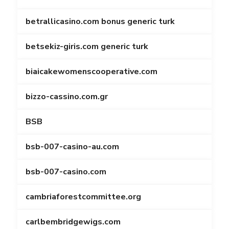
betrallicasino.com bonus generic turk
betsekiz-giris.com generic turk
biaicakewomenscooperative.com
bizzo-cassino.com.gr
BSB
bsb-007-casino-au.com
bsb-007-casino.com
cambriaforestcommittee.org
carlbembridgewigs.com