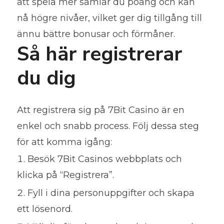
att spela mer samlar du poäng och kan
nå högre nivåer, vilket ger dig tillgång till
ännu bättre bonusar och förmåner.
Så här registrerar
du dig
Att registrera sig på 7Bit Casino är en
enkel och snabb process. Följ dessa steg
för att komma igång:
Besök 7Bit Casinos webbplats och
klicka på “Registrera”.
Fyll i dina personuppgifter och skapa
ett lösenord.