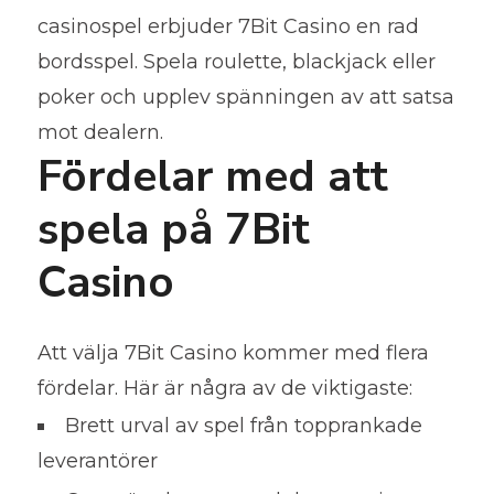
casinospel erbjuder 7Bit Casino en rad
bordsspel. Spela roulette, blackjack eller
poker och upplev spänningen av att satsa
mot dealern.
Fördelar med att
spela på 7Bit
Casino
Att välja 7Bit Casino kommer med flera
fördelar. Här är några av de viktigaste:
Brett urval av spel från topprankade
leverantörer