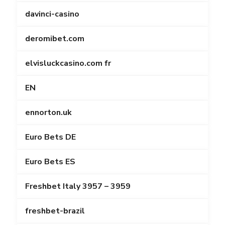
davinci-casino
deromibet.com
elvisluckcasino.com fr
EN
ennorton.uk
Euro Bets DE
Euro Bets ES
Freshbet Italy 3957 – 3959
freshbet-brazil