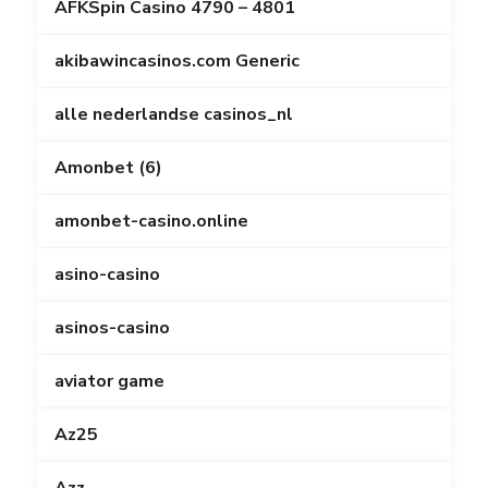
AFKSpin Casino 4790 – 4801
akibawincasinos.com Generic
alle nederlandse casinos_nl
Amonbet (6)
amonbet-casino.online
asino-casino
asinos-casino
aviator game
Az25