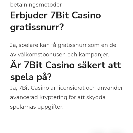
betalningsmetoder.
Erbjuder 7Bit Casino
gratissnurr?
Ja, spelare kan få gratissnurr som en del
av välkomstbonusen och kampanjer.
Är 7Bit Casino säkert att
spela på?
Ja, 7Bit Casino är licensierat och använder
avancerad kryptering för att skydda
spelarnas uppgifter.