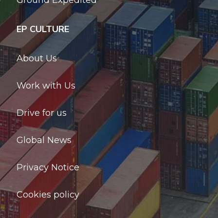
Ground Expedited
EP CULTURE
About Us
Work with Us
Drive for us
Global News
Privacy Notice
Cookies policy