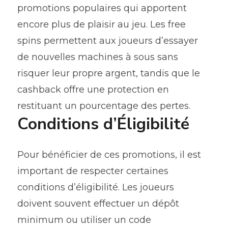
promotions populaires qui apportent
encore plus de plaisir au jeu. Les free
spins permettent aux joueurs d’essayer
de nouvelles machines à sous sans
risquer leur propre argent, tandis que le
cashback offre une protection en
restituant un pourcentage des pertes.
Conditions d’Éligibilité
Pour bénéficier de ces promotions, il est
important de respecter certaines
conditions d’éligibilité. Les joueurs
doivent souvent effectuer un dépôt
minimum ou utiliser un code