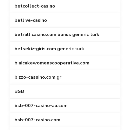
betcollect-casino
betlive-casino
betrallicasino.com bonus generic turk
betsekiz-giris.com generic turk
biaicakewomenscooperative.com
bizzo-cassino.com.gr
BSB
bsb-007-casino-au.com
bsb-007-casino.com