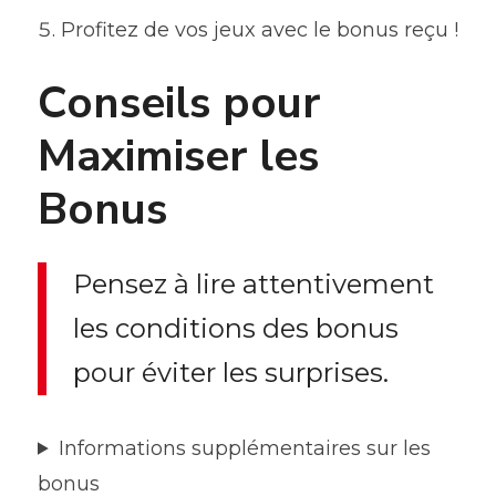
Profitez de vos jeux avec le bonus reçu !
Conseils pour
Maximiser les
Bonus
Pensez à lire attentivement
les conditions des bonus
pour éviter les surprises.
Informations supplémentaires sur les
bonus