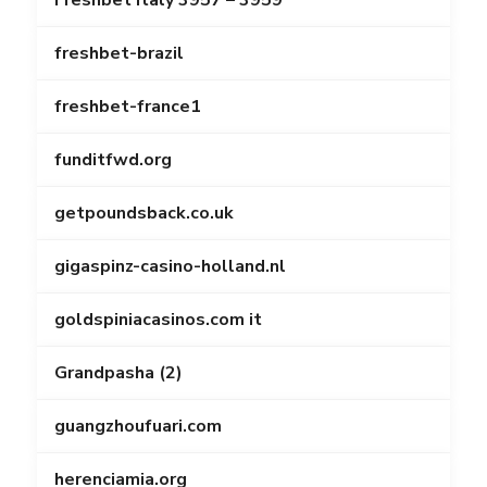
Freshbet Italy 3957 – 3959
freshbet-brazil
freshbet-france1
funditfwd.org
getpoundsback.co.uk
gigaspinz-casino-holland.nl
goldspiniacasinos.com it
Grandpasha (2)
guangzhoufuari.com
herenciamia.org