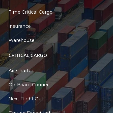
Time Critical Cargo
Insurance
Warehouse
CRITICAL CARGO
Air Charter
On-Board Courier
Next Flight Out