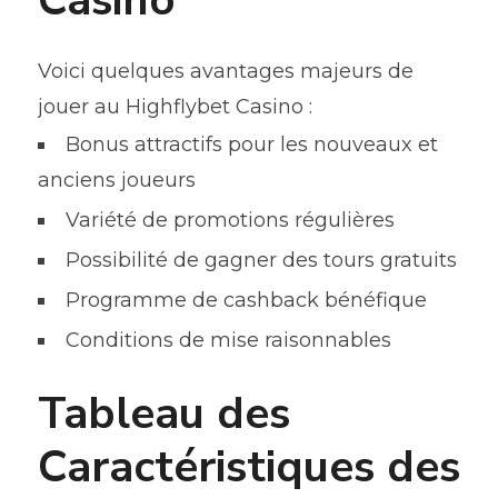
Casino
Voici quelques avantages majeurs de
jouer au Highflybet Casino :
Bonus attractifs pour les nouveaux et
anciens joueurs
Variété de promotions régulières
Possibilité de gagner des tours gratuits
Programme de cashback bénéfique
Conditions de mise raisonnables
Tableau des
Caractéristiques des