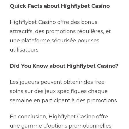
Quick Facts about Highflybet Casino
Highflybet Casino offre des bonus
attractifs, des promotions régulières, et
une plateforme sécurisée pour ses
utilisateurs.
Did You Know about Highflybet Casino?
Les joueurs peuvent obtenir des free
spins sur des jeux spécifiques chaque
semaine en participant à des promotions.
En conclusion, Highflybet Casino offre
une gamme d’options promotionnelles