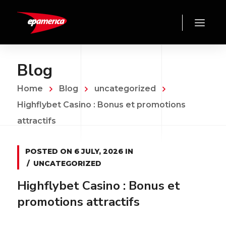
Blog
Home
Blog
uncategorized
Highflybet Casino : Bonus et promotions
attractifs
POSTED ON
6 JULY, 2026
IN
UNCATEGORIZED
Highflybet Casino : Bonus et
promotions attractifs