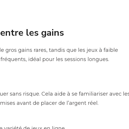
 entre les gains
de gros gains rares, tandis que les jeux à faible
 fréquents, idéal pour les sessions longues.
r sans risque. Cela aide à se familiariser avec le
mises avant de placer de l’argent réel.
 variété de jeux en ligne.