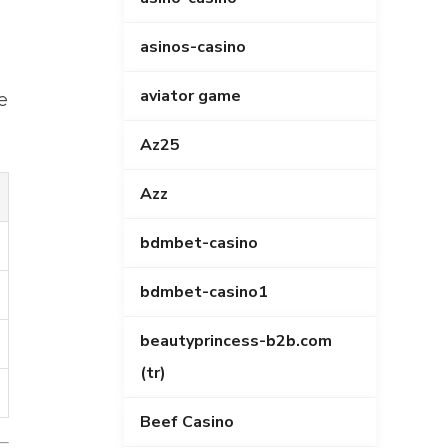
asinos-casino
aviator game
e
Az25
Azz
bdmbet-casino
bdmbet-casino1
beautyprincess-b2b.com
(tr)
Beef Casino