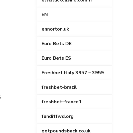
elvisluckcasino.com fr
EN
ennorton.uk
Euro Bets DE
Euro Bets ES
Freshbet Italy 3957 – 3959
freshbet-brazil
s
freshbet-france1
funditfwd.org
getpoundsback.co.uk