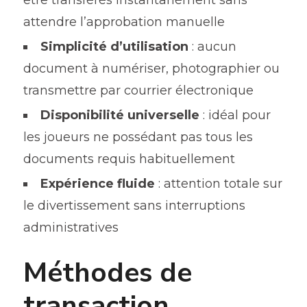
attendre l’approbation manuelle
Simplicité d’utilisation
: aucun
document à numériser, photographier ou
transmettre par courrier électronique
Disponibilité universelle
: idéal pour
les joueurs ne possédant pas tous les
documents requis habituellement
Expérience fluide
: attention totale sur
le divertissement sans interruptions
administratives
Méthodes de
transaction