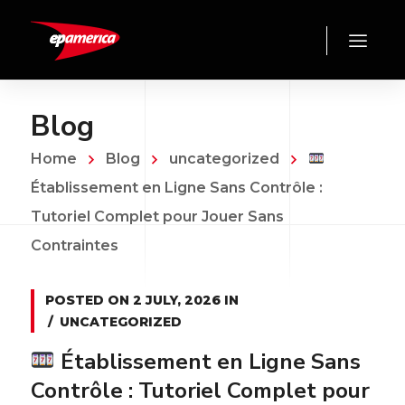
Blog
Home
Blog
uncategorized
Établissement en Ligne Sans Contrôle :
Tutoriel Complet pour Jouer Sans
Contraintes
POSTED ON
2 JULY, 2026
IN
UNCATEGORIZED
Établissement en Ligne Sans
Contrôle : Tutoriel Complet pour