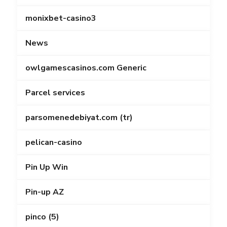
monixbet-casino3
News
owlgamescasinos.com Generic
Parcel services
parsomenedebiyat.com (tr)
pelican-casino
Pin Up Win
Pin-up AZ
pinco (5)