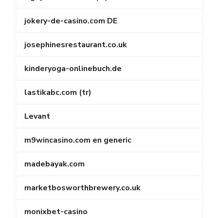
jokery-de-casino.com DE
josephinesrestaurant.co.uk
kinderyoga-onlinebuch.de
lastikabc.com (tr)
Levant
m9wincasino.com en generic
madebayak.com
marketbosworthbrewery.co.uk
monixbet-casino