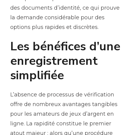
des documents d’identité, ce qui prouve
la demande considérable pour des
options plus rapides et discrètes.
Les bénéfices d’une
enregistrement
simplifiée
L’absence de processus de vérification
offre de nombreux avantages tangibles
pour les amateurs de jeux d’argent en
ligne. La rapidité constitue le premier
atout majeur : alors qu’une procédure