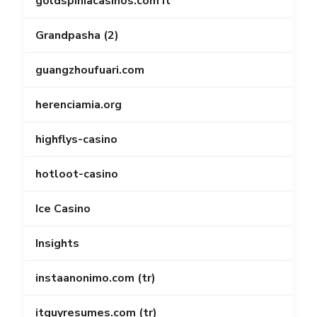
goldspiniacasinos.com it
Grandpasha (2)
guangzhoufuari.com
herenciamia.org
highflys-casino
hotloot-casino
Ice Casino
Insights
instaanonimo.com (tr)
itguyresumes.com (tr)