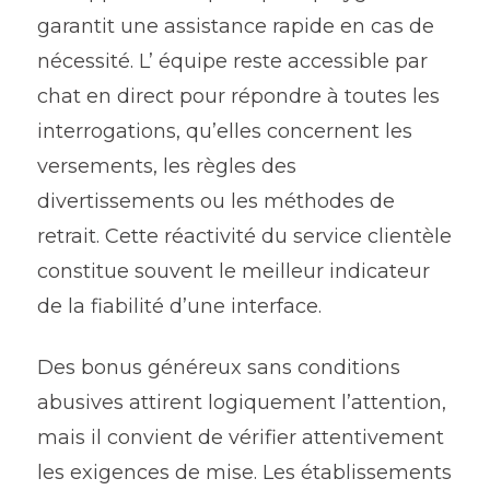
garantit une assistance rapide en cas de
nécessité. L’ équipe reste accessible par
chat en direct pour répondre à toutes les
interrogations, qu’elles concernent les
versements, les règles des
divertissements ou les méthodes de
retrait. Cette réactivité du service clientèle
constitue souvent le meilleur indicateur
de la fiabilité d’une interface.
Des bonus généreux sans conditions
abusives attirent logiquement l’attention,
mais il convient de vérifier attentivement
les exigences de mise. Les établissements