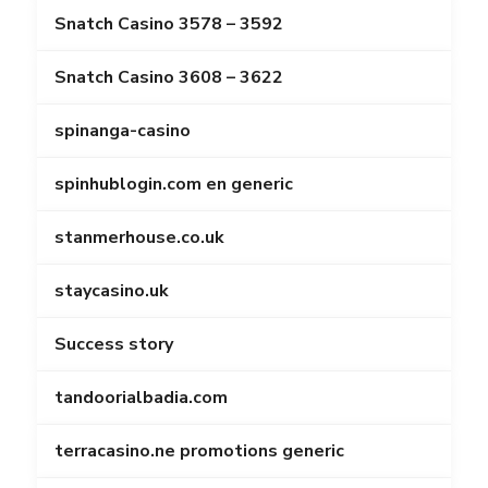
Snatch Casino 3578 – 3592
Snatch Casino 3608 – 3622
spinanga-casino
spinhublogin.com en generic
stanmerhouse.co.uk
staycasino.uk
Success story
tandoorialbadia.com
terracasino.ne promotions generic