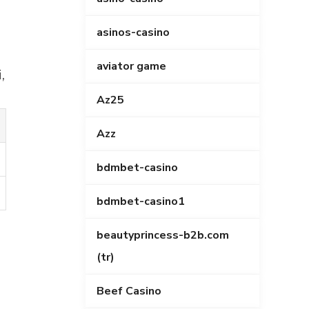
asinos-casino
aviator game
,
Az25
Azz
bdmbet-casino
bdmbet-casino1
beautyprincess-b2b.com
(tr)
Beef Casino