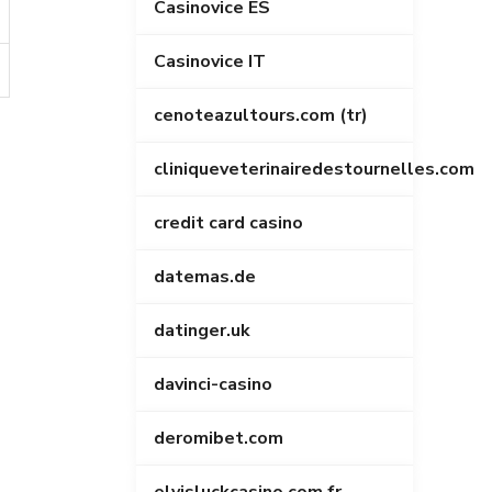
Casinovice ES
Casinovice IT
cenoteazultours.com (tr)
cliniqueveterinairedestournelles.com
credit card casino
datemas.de
datinger.uk
davinci-casino
deromibet.com