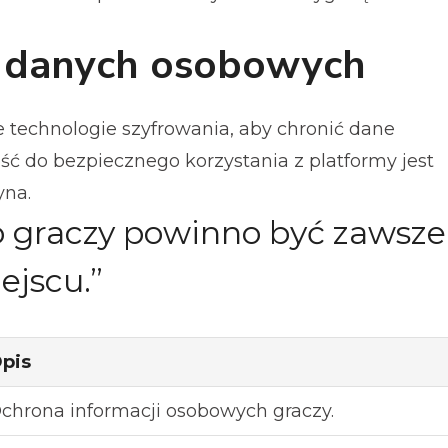
 danych osobowych
technologie szyfrowania, aby chronić dane
ć do bezpiecznego korzystania z platformy jest
yna.
 graczy powinno być zawsze
ejscu.”
pis
chrona informacji osobowych graczy.