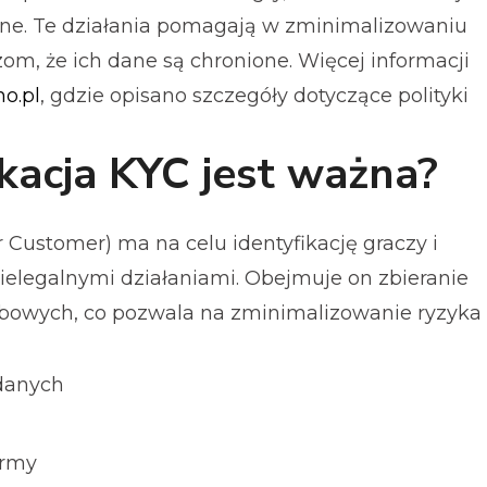
jne. Te działania pomagają w zminimalizowaniu
om, że ich dane są chronione. Więcej informacji
o.pl
, gdzie opisano szczegóły dotyczące polityki
kacja KYC jest ważna?
 Customer) ma na celu identyfikację graczy i
ielegalnymi działaniami. Obejmuje on zbieranie
bowych, co pozwala na zminimalizowanie ryzyka
danych
ormy