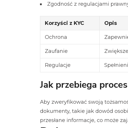
Zgodność z regulacjami prawn
Korzyści z KYC
Opis
Ochrona
Zapewnie
Zaufanie
Zwiększe
Regulacje
Spełnien
Jak przebiega proce
Aby zweryfikować swoją tożsamo
dokumenty, takie jak dowód osobis
przesłane informacje, co może zaj