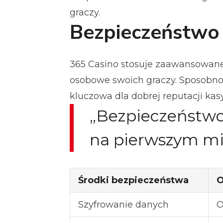
graczy.
Bezpieczeństwo
365 Casino stosuje zaawansowane 
osobowe swoich graczy. Sposobnoś
kluczowa dla dobrej reputacji kas
„Bezpieczeństwo
na pierwszym mi
Środki bezpieczeństwa
O
Szyfrowanie danych
O