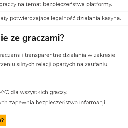
graczy na temat bezpieczeństwa platformy.
katy potwierdzające legalność działania kasyna.
ie ze graczami?
aczami i transparentne działania w zakresie
niu silnych relacji opartych na zaufaniu.
KYC dla wszystkich graczy.
ch zapewnia bezpieczeństwo informacji.
o?