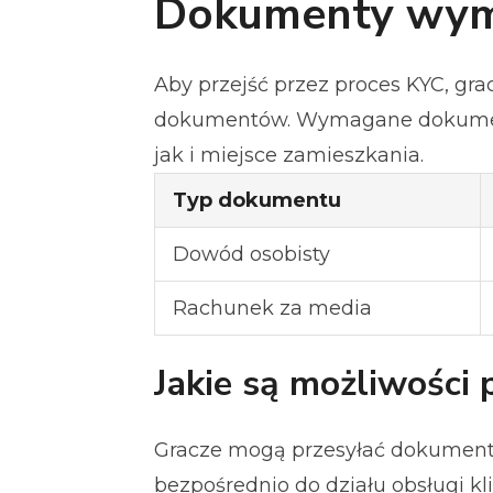
Dokumenty wyma
Aby przejść przez proces KYC, gr
dokumentów. Wymagane dokument
jak i miejsce zamieszkania.
Typ dokumentu
Dowód osobisty
Rachunek za media
Jakie są możliwości
Gracze mogą przesyłać dokumenty
bezpośrednio do działu obsługi kl