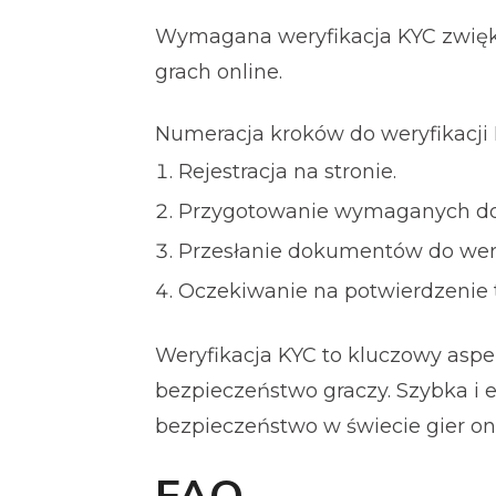
Wymagana weryfikacja KYC zwięk
grach online.
Numeracja kroków do weryfikacji 
Rejestracja na stronie.
Przygotowanie wymaganych d
Przesłanie dokumentów do weryf
Oczekiwanie na potwierdzenie 
Weryfikacja KYC to kluczowy aspek
bezpieczeństwo graczy. Szybka i 
bezpieczeństwo w świecie gier onl