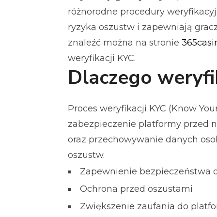
różnorodne procedury weryfikacy
ryzyka oszustw i zapewniają gracz
znaleźć można na stronie
365casin
weryfikacji KYC.
Dlaczego weryfi
Proces weryfikacji KYC (Know Your
zabezpieczenie platformy przed n
oraz przechowywanie danych oso
oszustw.
Zapewnienie bezpieczeństwa 
Ochrona przed oszustami
Zwiększenie zaufania do platf