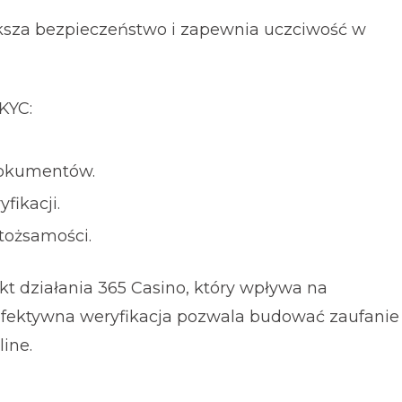
sza bezpieczeństwo i zapewnia uczciwość w
KYC:
okumentów.
ikacji.
tożsamości.
t działania 365 Casino, który wpływa na
efektywna weryfikacja pozwala budować zaufanie 
ine.