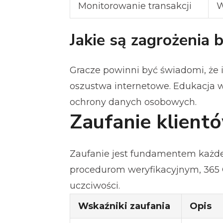
Monitorowanie transakcji
W
Jakie są zagrożenia
Gracze powinni być świadomi, że i
oszustwa internetowe. Edukacja w
ochrony danych osobowych.
Zaufanie klientó
Zaufanie jest fundamentem każde
procedurom weryfikacyjnym, 365 Ca
uczciwości.
Wskaźniki zaufania
Opis