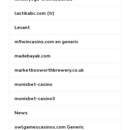
lastikabc.com (tr)
Levant
m9wincasino.com en generic
madebayak.com
marketbosworthbrewery.co.uk
monixbet-casino
monixbet-casino3
News
owlgamescasinos.com Generic