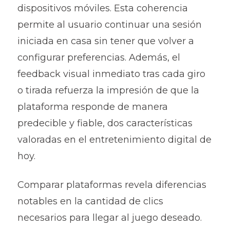
dispositivos móviles. Esta coherencia
permite al usuario continuar una sesión
iniciada en casa sin tener que volver a
configurar preferencias. Además, el
feedback visual inmediato tras cada giro
o tirada refuerza la impresión de que la
plataforma responde de manera
predecible y fiable, dos características
valoradas en el entretenimiento digital de
hoy.
Comparar plataformas revela diferencias
notables en la cantidad de clics
necesarios para llegar al juego deseado.