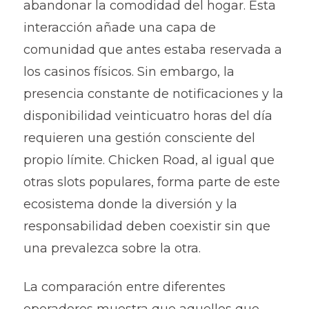
abandonar la comodidad del hogar. Esta
interacción añade una capa de
comunidad que antes estaba reservada a
los casinos físicos. Sin embargo, la
presencia constante de notificaciones y la
disponibilidad veinticuatro horas del día
requieren una gestión consciente del
propio límite. Chicken Road, al igual que
otras slots populares, forma parte de este
ecosistema donde la diversión y la
responsabilidad deben coexistir sin que
una prevalezca sobre la otra.
La comparación entre diferentes