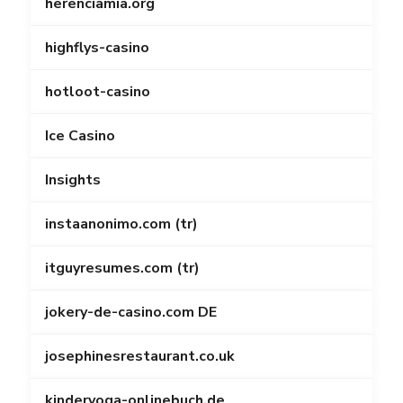
herenciamia.org
highflys-casino
hotloot-casino
Ice Casino
Insights
instaanonimo.com (tr)
itguyresumes.com (tr)
jokery-de-casino.com DE
josephinesrestaurant.co.uk
kinderyoga-onlinebuch.de