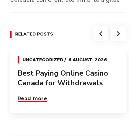
duradera con el entretenimiento digital.
RELATED POSTS
UNCATEGORIZED
6 AUGUST, 2026
Best Paying Online Casino
Canada for Withdrawals
Read more