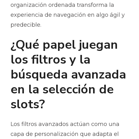
organización ordenada transforma la
experiencia de navegación en algo ágil y
predecible.
¿Qué papel juegan
los filtros y la
búsqueda avanzada
en la selección de
slots?
Los filtros avanzados actúan como una
capa de personalización que adapta el