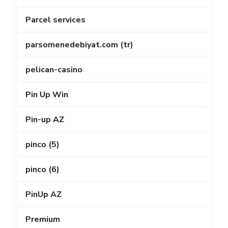
Parcel services
parsomenedebiyat.com (tr)
pelican-casino
Pin Up Win
Pin-up AZ
pinco (5)
pinco (6)
PinUp AZ
Premium