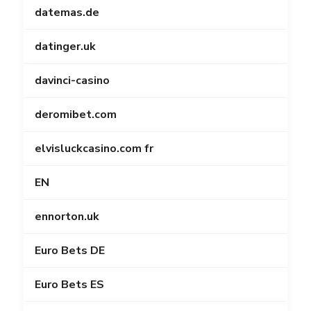
datemas.de
datinger.uk
davinci-casino
deromibet.com
elvisluckcasino.com fr
EN
ennorton.uk
Euro Bets DE
Euro Bets ES