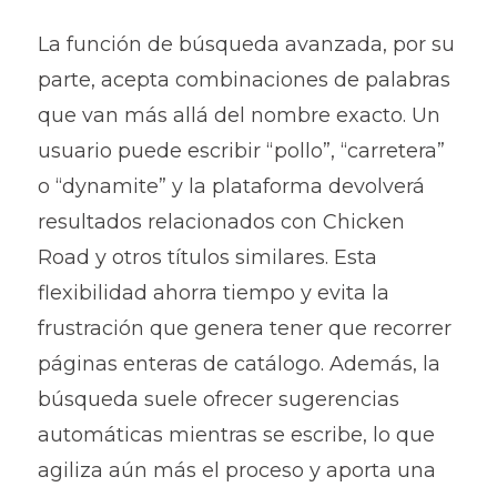
La función de búsqueda avanzada, por su
parte, acepta combinaciones de palabras
que van más allá del nombre exacto. Un
usuario puede escribir “pollo”, “carretera”
o “dynamite” y la plataforma devolverá
resultados relacionados con Chicken
Road y otros títulos similares. Esta
flexibilidad ahorra tiempo y evita la
frustración que genera tener que recorrer
páginas enteras de catálogo. Además, la
búsqueda suele ofrecer sugerencias
automáticas mientras se escribe, lo que
agiliza aún más el proceso y aporta una