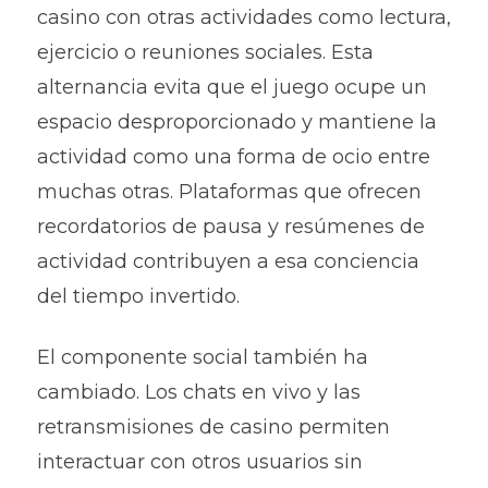
casino con otras actividades como lectura,
ejercicio o reuniones sociales. Esta
alternancia evita que el juego ocupe un
espacio desproporcionado y mantiene la
actividad como una forma de ocio entre
muchas otras. Plataformas que ofrecen
recordatorios de pausa y resúmenes de
actividad contribuyen a esa conciencia
del tiempo invertido.
El componente social también ha
cambiado. Los chats en vivo y las
retransmisiones de casino permiten
interactuar con otros usuarios sin