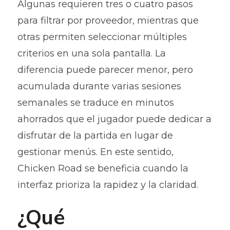
Algunas requieren tres o cuatro pasos
para filtrar por proveedor, mientras que
otras permiten seleccionar múltiples
criterios en una sola pantalla. La
diferencia puede parecer menor, pero
acumulada durante varias sesiones
semanales se traduce en minutos
ahorrados que el jugador puede dedicar a
disfrutar de la partida en lugar de
gestionar menús. En este sentido,
Chicken Road se beneficia cuando la
interfaz prioriza la rapidez y la claridad.
¿Qué