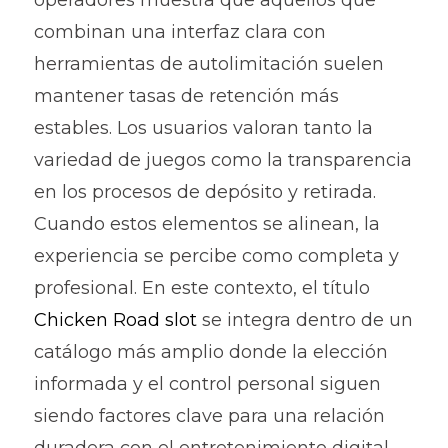
operadores muestra que aquellos que
combinan una interfaz clara con
herramientas de autolimitación suelen
mantener tasas de retención más
estables. Los usuarios valoran tanto la
variedad de juegos como la transparencia
en los procesos de depósito y retirada.
Cuando estos elementos se alinean, la
experiencia se percibe como completa y
profesional. En este contexto, el título
Chicken Road slot
se integra dentro de un
catálogo más amplio donde la elección
informada y el control personal siguen
siendo factores clave para una relación