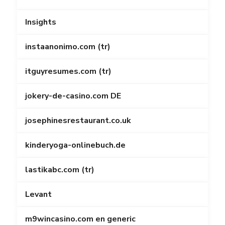
Insights
instaanonimo.com (tr)
itguyresumes.com (tr)
jokery-de-casino.com DE
josephinesrestaurant.co.uk
kinderyoga-onlinebuch.de
lastikabc.com (tr)
Levant
m9wincasino.com en generic