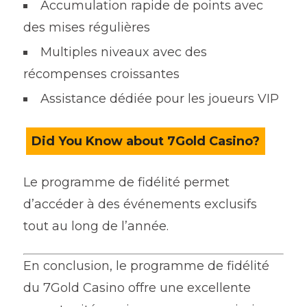
Accumulation rapide de points avec
des mises régulières
Multiples niveaux avec des
récompenses croissantes
Assistance dédiée pour les joueurs VIP
Did You Know about 7Gold Casino?
Le programme de fidélité permet
d’accéder à des événements exclusifs
tout au long de l’année.
En conclusion, le programme de fidélité
du 7Gold Casino offre une excellente