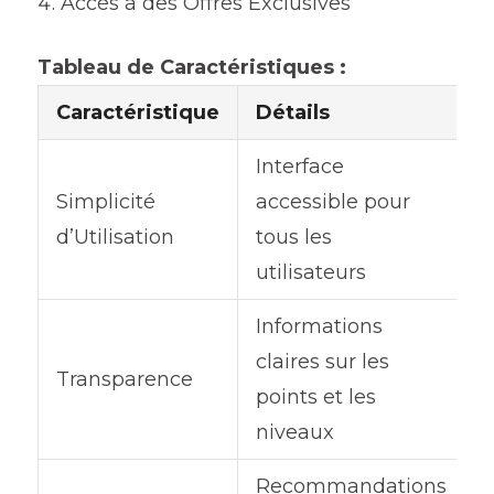
Accès à des Offres Exclusives
Tableau de Caractéristiques :
Caractéristique
Détails
Interface
Simplicité
accessible pour
d’Utilisation
tous les
utilisateurs
Informations
claires sur les
Transparence
points et les
niveaux
Recommandations