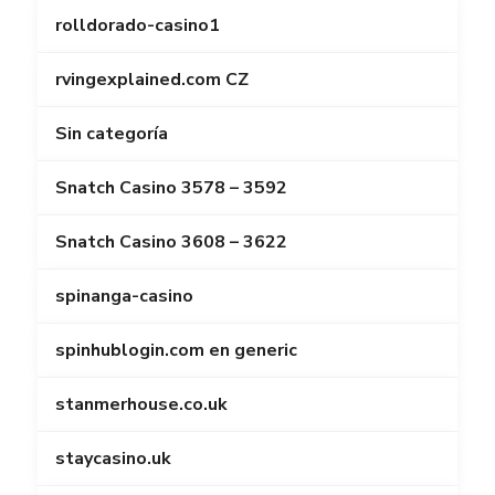
rolldorado-casino1
rvingexplained.com CZ
Sin categoría
Snatch Casino 3578 – 3592
Snatch Casino 3608 – 3622
spinanga-casino
spinhublogin.com en generic
stanmerhouse.co.uk
staycasino.uk