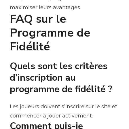
maximiser leurs avantages.
FAQ sur le
Programme de
Fidélité
Quels sont les critères
d’inscription au
programme de fidélité ?
Les joueurs doivent s’inscrire sur le site et
commencer à jouer activement.
Comment puis-je