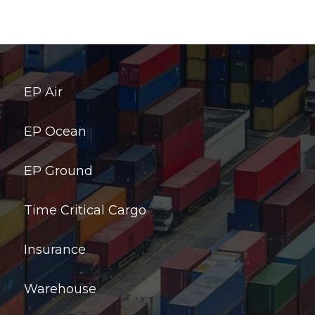
EP Air
EP Ocean
EP Ground
Time Critical Cargo
Insurance
Warehouse