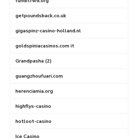
funditfwd.org
getpoundsback.co.uk
gigaspinz-casino-holland.nl
goldspiniacasinos.com it
Grandpasha (2)
guangzhoufuari.com
herenciamia.org
highflys-casino
hotloot-casino
Ice Casino