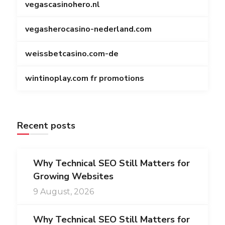
vegascasinohero.nl
vegasherocasino-nederland.com
weissbetcasino.com-de
wintinoplay.com fr promotions
Recent posts
Why Technical SEO Still Matters for
Growing Websites
9 August, 2026
Why Technical SEO Still Matters for