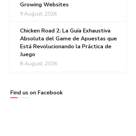
Growing Websites
9 August, 2026
Chicken Road 2: La Guía Exhaustiva
Absoluta del Game de Apuestas que
Está Revolucionando la Práctica de
Juego
8 August, 2026
Find us on Facebook