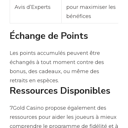
Avis d’Experts
pour maximiser les
bénéfices
Échange de Points
Les points accumulés peuvent être
échangés à tout moment contre des
bonus, des cadeaux, ou même des
retraits en espèces.
Ressources Disponibles
7Gold Casino propose également des
ressources pour aider les joueurs à mieux
comprendre le programme de fidélité et à