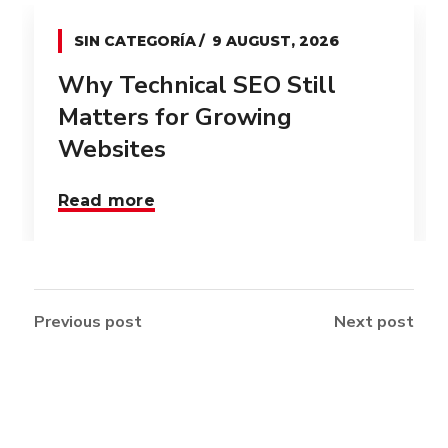
SIN CATEGORÍA
9 AUGUST, 2026
Why Technical SEO Still
Matters for Growing
Websites
Read more
Previous post
Next post