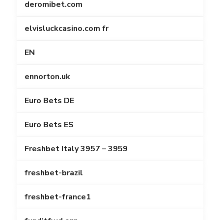
deromibet.com
elvisluckcasino.com fr
EN
ennorton.uk
Euro Bets DE
Euro Bets ES
Freshbet Italy 3957 – 3959
freshbet-brazil
freshbet-france1