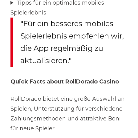
Tipps für ein optimales mobiles
Spielerlebnis
Für ein besseres mobiles
Spielerlebnis empfehlen wir,
die App regelmäßig zu
aktualisieren.
Quick Facts about RollDorado Casino
RollDorado bietet eine große Auswahl an
Spielen, Unterstützung für verschiedene
Zahlungsmethoden und attraktive Boni
für neue Spieler.