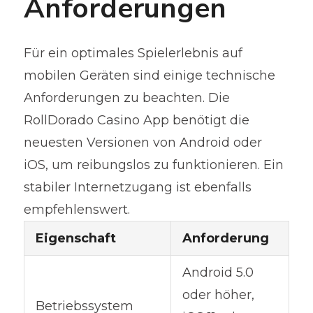
Anforderungen
Für ein optimales Spielerlebnis auf
mobilen Geräten sind einige technische
Anforderungen zu beachten. Die
RollDorado Casino App benötigt die
neuesten Versionen von Android oder
iOS, um reibungslos zu funktionieren. Ein
stabiler Internetzugang ist ebenfalls
empfehlenswert.
Eigenschaft
Anforderung
Android 5.0
oder höher,
Betriebssystem