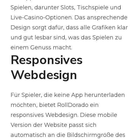
Spielen, darunter Slots, Tischspiele und
Live-Casino-Optionen. Das ansprechende
Design sorgt dafür, dass alle Grafiken klar
und gut lesbar sind, was das Spielen zu
einem Genuss macht.
Responsives
Webdesign
Für Spieler, die keine App herunterladen
möchten, bietet RollDorado ein
responsives Webdesign. Diese mobile
Version der Website passt sich
automatisch an die Bildschirmgröße des