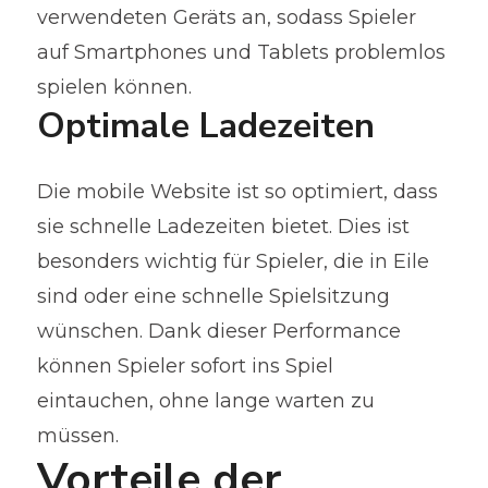
verwendeten Geräts an, sodass Spieler
auf Smartphones und Tablets problemlos
spielen können.
Optimale Ladezeiten
Die mobile Website ist so optimiert, dass
sie schnelle Ladezeiten bietet. Dies ist
besonders wichtig für Spieler, die in Eile
sind oder eine schnelle Spielsitzung
wünschen. Dank dieser Performance
können Spieler sofort ins Spiel
eintauchen, ohne lange warten zu
müssen.
Vorteile der