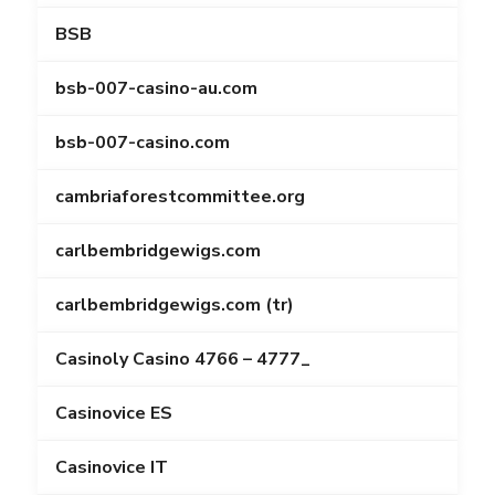
BSB
bsb-007-casino-au.com
bsb-007-casino.com
cambriaforestcommittee.org
carlbembridgewigs.com
carlbembridgewigs.com (tr)
Casinoly Casino 4766 – 4777_
Casinovice ES
Casinovice IT