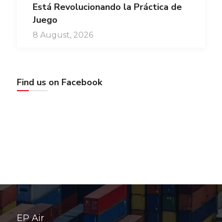
Está Revolucionando la Práctica de
Juego
8 August, 2026
Find us on Facebook
EP Air