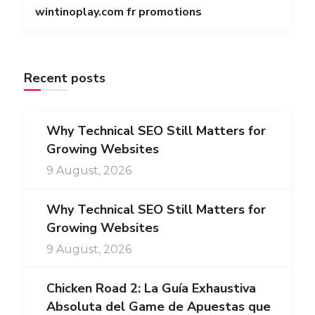
wintinoplay.com fr promotions
Recent posts
Why Technical SEO Still Matters for
Growing Websites
9 August, 2026
Why Technical SEO Still Matters for
Growing Websites
9 August, 2026
Chicken Road 2: La Guía Exhaustiva
Absoluta del Game de Apuestas que