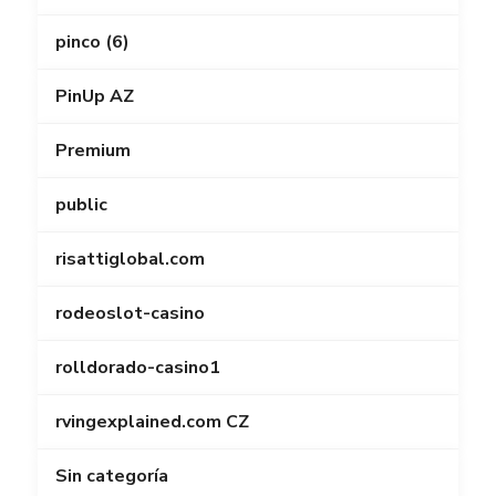
pinco (6)
PinUp AZ
Premium
public
risattiglobal.com
rodeoslot-casino
rolldorado-casino1
rvingexplained.com CZ
Sin categoría