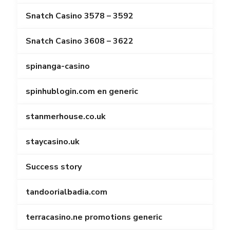
Snatch Casino 3578 – 3592
Snatch Casino 3608 – 3622
spinanga-casino
spinhublogin.com en generic
stanmerhouse.co.uk
staycasino.uk
Success story
tandoorialbadia.com
terracasino.ne promotions generic