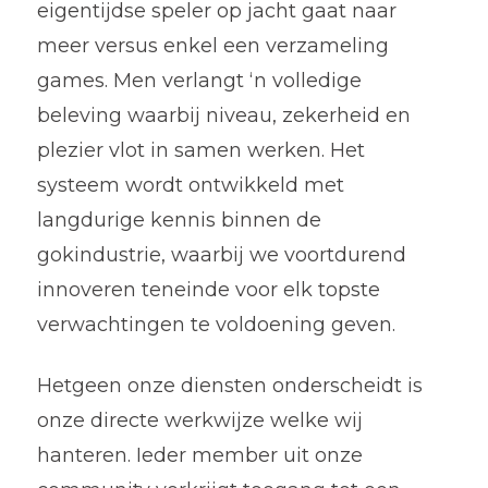
eigentijdse speler op jacht gaat naar
meer versus enkel een verzameling
games. Men verlangt ‘n volledige
beleving waarbij niveau, zekerheid en
plezier vlot in samen werken. Het
systeem wordt ontwikkeld met
langdurige kennis binnen de
gokindustrie, waarbij we voortdurend
innoveren teneinde voor elk topste
verwachtingen te voldoening geven.
Hetgeen onze diensten onderscheidt is
onze directe werkwijze welke wij
hanteren. Ieder member uit onze