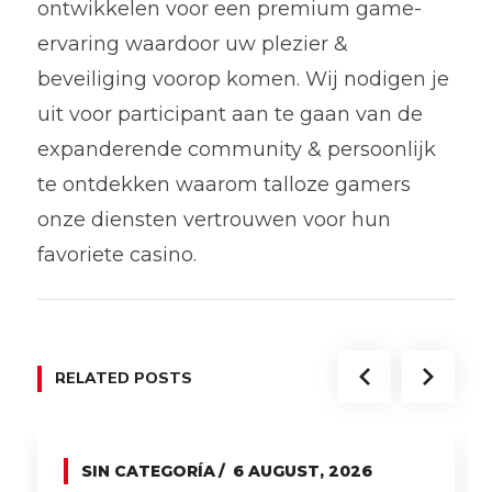
ontwikkelen voor een premium game-
ervaring waardoor uw plezier &
beveiliging voorop komen. Wij nodigen je
uit voor participant aan te gaan van de
expanderende community & persoonlijk
te ontdekken waarom talloze gamers
onze diensten vertrouwen voor hun
favoriete casino.
RELATED POSTS
SIN CATEGORÍA
6 AUGUST, 2026