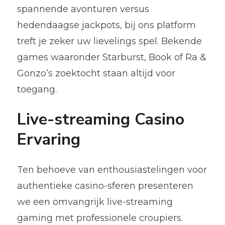
spannende avonturen versus
hedendaagse jackpots, bij ons platform
treft je zeker uw lievelings spel. Bekende
games waaronder Starburst, Book of Ra &
Gonzo’s zoektocht staan altijd voor
toegang.
Live-streaming Casino
Ervaring
Ten behoeve van enthousiastelingen voor
authentieke casino-sferen presenteren
we een omvangrijk live-streaming
gaming met professionele croupiers.