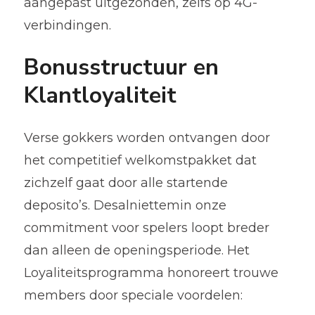
aangepast uitgezonden, zelfs op 4G-
verbindingen.
Bonusstructuur en
Klantloyaliteit
Verse gokkers worden ontvangen door
het competitief welkomstpakket dat
zichzelf gaat door alle startende
deposito’s. Desalniettemin onze
commitment voor spelers loopt breder
dan alleen de openingsperiode. Het
Loyaliteitsprogramma honoreert trouwe
members door speciale voordelen: