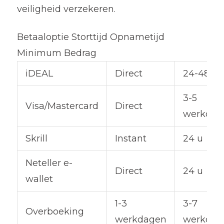
veiligheid verzekeren.
Betaaloptie Storttijd Opnametijd
Minimum Bedrag
iDEAL
Direct
24-48 uu
3-5
Visa/Mastercard
Direct
werkdag
Skrill
Instant
24 u
Neteller e-
Direct
24 u
wallet
1-3
3-7
Overboeking
werkdagen
werkdag