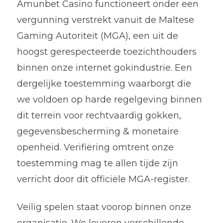
Amunbet Casino functioneert onder een
vergunning verstrekt vanuit de Maltese
Gaming Autoriteit (MGA), een uit de
hoogst gerespecteerde toezichthouders
binnen onze internet gokindustrie. Een
dergelijke toestemming waarborgt die
we voldoen op harde regelgeving binnen
dit terrein voor rechtvaardig gokken,
gegevensbescherming & monetaire
openheid. Verifiëring omtrent onze
toestemming mag te allen tijde zijn
verricht door dit officiële MGA-register.
Veilig spelen staat voorop binnen onze