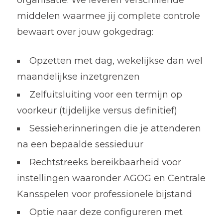
organisatie. We leveren verschillende
middelen waarmee jij complete controle
bewaart over jouw gokgedrag:
Opzetten met dag, wekelijkse dan wel
maandelijkse inzetgrenzen
Zelfuitsluiting voor een termijn op
voorkeur (tijdelijke versus definitief)
Sessieherinneringen die je attenderen
na een bepaalde sessieduur
Rechtstreeks bereikbaarheid voor
instellingen waaronder AGOG en Centrale
Kansspelen voor professionele bijstand
Optie naar deze configureren met