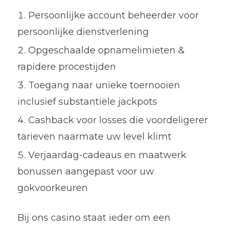
Persoonlijke account beheerder voor
persoonlijke dienstverlening
Opgeschaalde opnamelimieten &
rapidere procestijden
Toegang naar unieke toernooien
inclusief substantiële jackpots
Cashback voor losses die voordeligerer
tarieven naarmate uw level klimt
Verjaardag-cadeaus en maatwerk
bonussen aangepast voor uw
gokvoorkeuren
Bij ons casino staat ieder om een