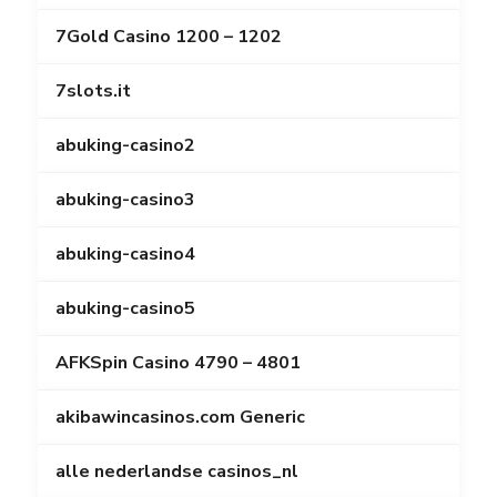
7Gold Casino 1200 – 1202
7slots.it
abuking-casino2
abuking-casino3
abuking-casino4
abuking-casino5
AFKSpin Casino 4790 – 4801
akibawincasinos.com Generic
alle nederlandse casinos_nl