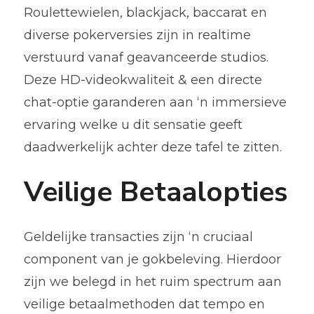
Roulettewielen, blackjack, baccarat en
diverse pokerversies zijn in realtime
verstuurd vanaf geavanceerde studios.
Deze HD-videokwaliteit & een directe
chat-optie garanderen aan ‘n immersieve
ervaring welke u dit sensatie geeft
daadwerkelijk achter deze tafel te zitten.
Veilige Betaalopties
Geldelijke transacties zijn ‘n cruciaal
component van je gokbeleving. Hierdoor
zijn we belegd in het ruim spectrum aan
veilige betaalmethoden dat tempo en