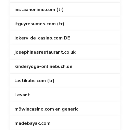
instaanonimo.com (tr)
itguyresumes.com (tr)
jokery-de-casino.com DE
josephinesrestaurant.co.uk
kinderyoga-onlinebuch.de
lastikabc.com (tr)
Levant
m9wincasino.com en generic
madebayak.com