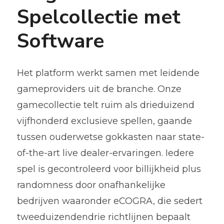
Spelcollectie met
Software
Het platform werkt samen met leidende
gameproviders uit de branche. Onze
gamecollectie telt ruim als drieduizend
vijfhonderd exclusieve spellen, gaande
tussen ouderwetse gokkasten naar state-
of-the-art live dealer-ervaringen. Iedere
spel is gecontroleerd voor billijkheid plus
randomness door onafhankelijke
bedrijven waaronder eCOGRA, die sedert
tweeduizendendrie richtlijnen bepaalt