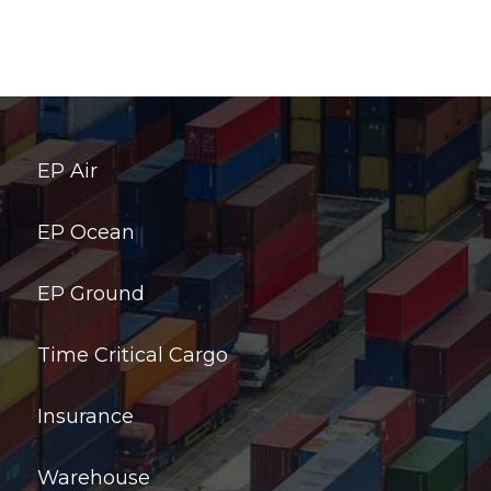
EP Air
EP Ocean
EP Ground
Time Critical Cargo
Insurance
Warehouse