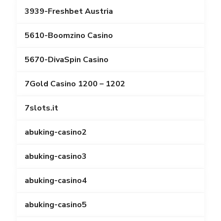
3939-Freshbet Austria
5610-Boomzino Casino
5670-DivaSpin Casino
7Gold Casino 1200 – 1202
7slots.it
abuking-casino2
abuking-casino3
abuking-casino4
abuking-casino5