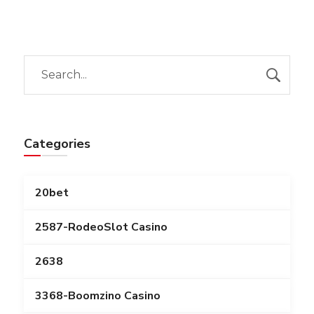
Categories
20bet
2587-RodeoSlot Casino
2638
3368-Boomzino Casino