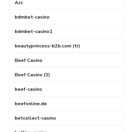
Azz
bdmbet-casino
bdmbet-casino1
beautyprincess-b2b.com (tr)
Beef Casino
Beef Casino (3)
beef-casino
beefonline.de
betcollect-casino