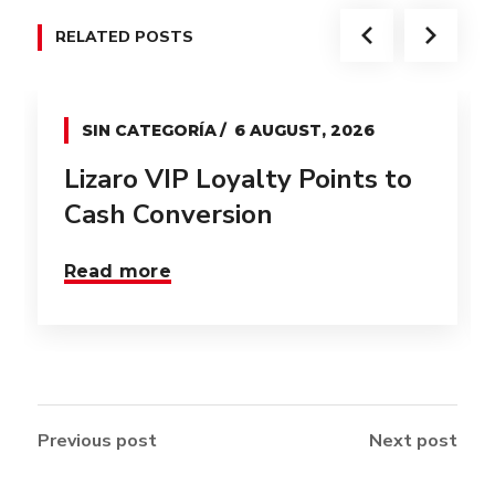
RELATED POSTS
SIN CATEGORÍA
6 AUGUST, 2026
Lizaro VIP Loyalty Points to
Cash Conversion
Read more
Previous post
Next post