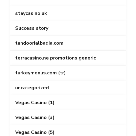
staycasino.uk
Success story
tandoorialbadia.com
terracasino.ne promotions generic
turkeymenus.com (tr)
uncategorized
Vegas Casino (1)
Vegas Casino (3)
Vegas Casino (5)