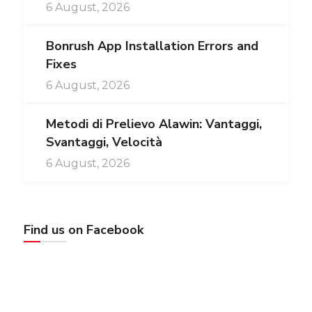
6 August, 2026
Bonrush App Installation Errors and
Fixes
6 August, 2026
Metodi di Prelievo Alawin: Vantaggi,
Svantaggi, Velocità
6 August, 2026
Find us on Facebook