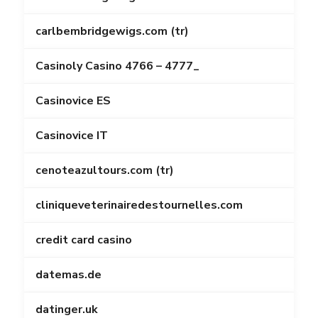
carlbembridgewigs.com (tr)
Casinoly Casino 4766 – 4777_
Casinovice ES
Casinovice IT
cenoteazultours.com (tr)
cliniqueveterinairedestournelles.com
credit card casino
datemas.de
datinger.uk