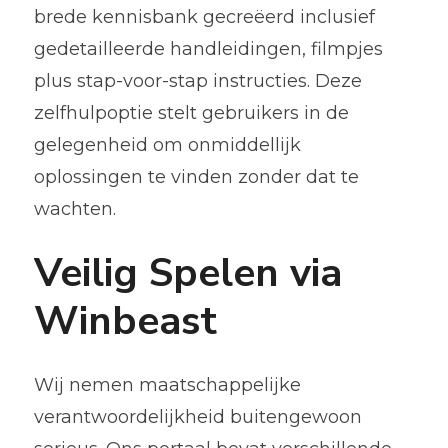
brede kennisbank gecreëerd inclusief
gedetailleerde handleidingen, filmpjes
plus stap-voor-stap instructies. Deze
zelfhulpoptie stelt gebruikers in de
gelegenheid om onmiddellijk
oplossingen te vinden zonder dat te
wachten.
Veilig Spelen via
Winbeast
Wij nemen maatschappelijke
verantwoordelijkheid buitengewoon