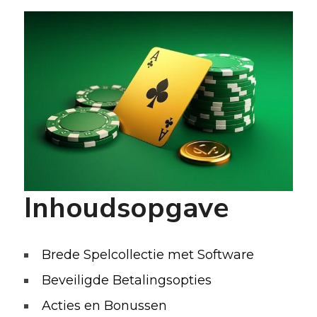
Inhoudsopgave
Brede Spelcollectie met Software
Beveiligde Betalingsopties
Acties en Bonussen