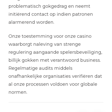
problematisch gokgedrag en neemt
initiërend contact op indien patronen
alarmerend worden.
Onze toestemming voor onze casino
waarborgt naleving van strenge
regulering aangaande spelersbeveiliging,
billijk gokken met verantwoord business.
Regelmatige audits middels
onafhankelijke organisaties verifiëren dat
al onze processen voldoen voor globale
normen.