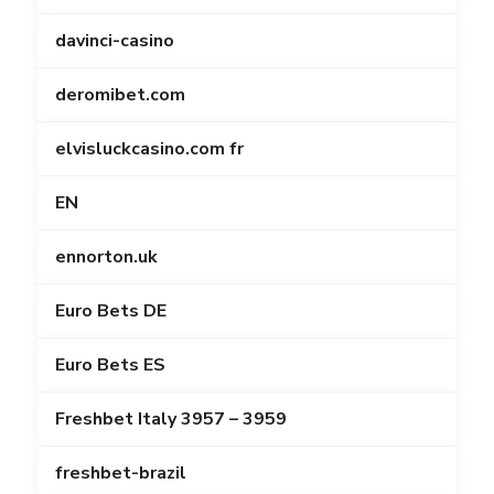
davinci-casino
deromibet.com
elvisluckcasino.com fr
EN
ennorton.uk
Euro Bets DE
Euro Bets ES
Freshbet Italy 3957 – 3959
freshbet-brazil