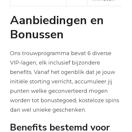
Aanbiedingen en
Bonussen
Ons trouwprogramma bevat 6 diverse
VIP-lagen, elk inclusief bijzondere
benefits. Vanaf het ogenblik dat je jouw
initiële storting verricht, accumuleer jij
punten welke geconverteerd mogen
worden tot bonustegoed, kosteloze spins
dan wel unieke geschenken.
Benefits bestemd voor