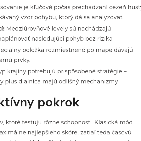
sovanie je kľúčové počas prechádzaní cezeň hust
ávaný vzor pohybu, ktorý dá sa analyzovať.
í:
Medziúrovňové levely sú nachádzajú
plánovať nasledujúci pohyb bez rizika.
eciálny položka rozmiestnené po mape dávajú
ernú prvky.
yp krajiny potrebujú prispôsobené stratégie –
dy plus diaľnica majú odlišný mechanizmy.
ektívny pokrok
, ktoré testujú rôzne schopnosti. Klasická mód
ximálne najlepšieho skóre, zatiaľ teda časovú