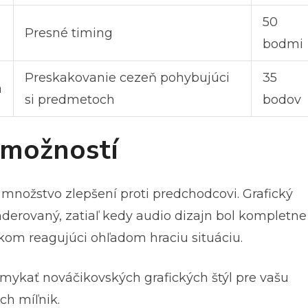
50
Presné timing
bodmi
Preskakovanie cezeň pohybujúci
35
á
si predmetoch
bodov
 možností
množstvo zlepšení proti predchodcovi. Grafický
derovaný, zatiaľ kedy audio dizajn bol kompletne
om reagujúci ohľadom hraciu situáciu.
ykať nováčikovských grafických štýl pre vašu
h míľnik.