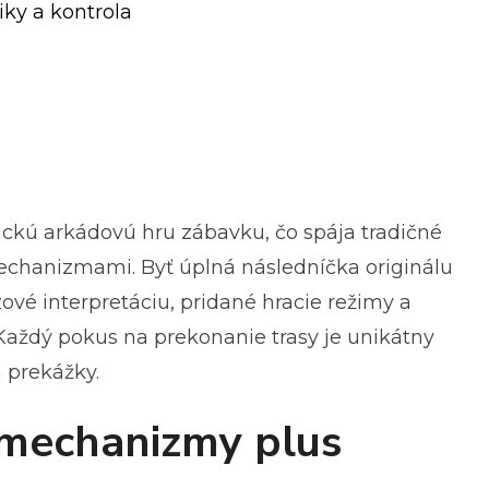
ky a kontrola
kú arkádovú hru zábavku, čo spája tradičné
hanizmami. Byť úplná následníčka originálu
vé interpretáciu, pridané hracie režimy a
Každý pokus na prekonanie trasy je unikátny
 prekážky.
 mechanizmy plus