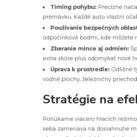
Timing pohybu:
Precízne nača
premávku. Každé auto vlastní očak
Používanie bezpečných oblast
odpočinkové bodmi, kde môžete na
Zberanie mince aj odmien:
Šp
extra skóre plus odomykať nové h
Úprava k prostredie:
Odlišné t
vodné plochy, železničný priecho
Stratégie na ef
Ponúkame viacero hracích režimov
seba zameriava na dosiahnutie ma