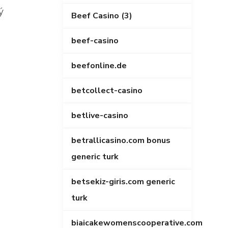
ý
Beef Casino (3)
beef-casino
beefonline.de
betcollect-casino
betlive-casino
betrallicasino.com bonus
generic turk
betsekiz-giris.com generic
turk
biaicakewomenscooperative.com