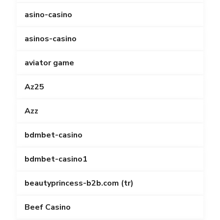
asino-casino
asinos-casino
aviator game
Az25
Azz
bdmbet-casino
bdmbet-casino1
beautyprincess-b2b.com (tr)
Beef Casino