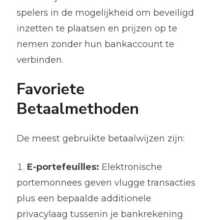
spelers in de mogelijkheid om beveiligd
inzetten te plaatsen en prijzen op te
nemen zonder hun bankaccount te
verbinden.
Favoriete
Betaalmethoden
De meest gebruikte betaalwijzen zijn:
E-portefeuilles:
Elektronische
portemonnees geven vlugge transacties
plus een bepaalde additionele
privacylaag tussenin je bankrekening