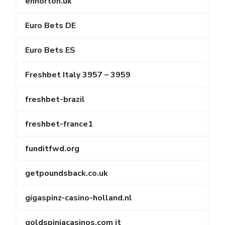
ennorton.uk
Euro Bets DE
Euro Bets ES
Freshbet Italy 3957 – 3959
freshbet-brazil
freshbet-france1
funditfwd.org
getpoundsback.co.uk
gigaspinz-casino-holland.nl
goldspiniacasinos.com it