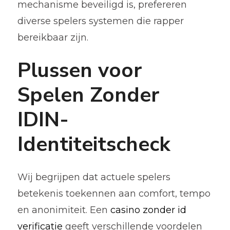
mechanisme beveiligd is, prefereren
diverse spelers systemen die rapper
bereikbaar zijn.
Plussen voor
Spelen Zonder
IDIN-
Identiteitscheck
Wij begrijpen dat actuele spelers
betekenis toekennen aan comfort, tempo
en anonimiteit. Een
casino zonder id
verificatie
geeft verschillende voordelen