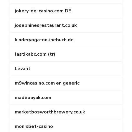
jokery-de-casino.com DE
josephinesrestaurant.co.uk
kinderyoga-onlinebuch.de
lastikabc.com (tr)
Levant
m9wincasino.com en generic
madebayak.com
marketbosworthbrewery.co.uk
monixbet-casino