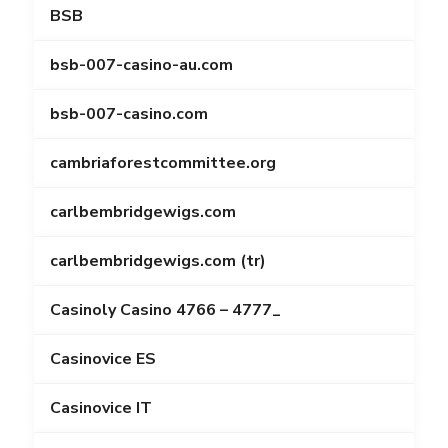
BSB
bsb-007-casino-au.com
bsb-007-casino.com
cambriaforestcommittee.org
carlbembridgewigs.com
carlbembridgewigs.com (tr)
Casinoly Casino 4766 – 4777_
Casinovice ES
Casinovice IT