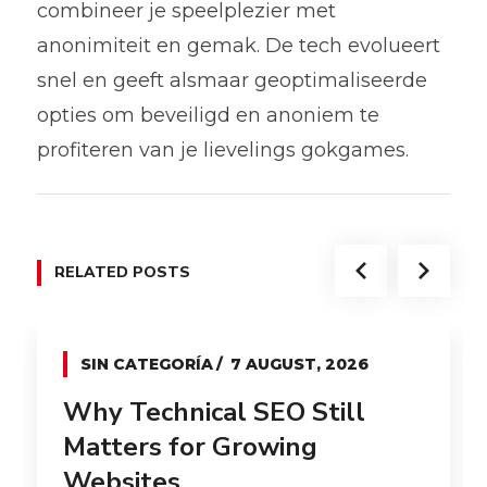
combineer je speelplezier met
anonimiteit en gemak. De tech evolueert
snel en geeft alsmaar geoptimaliseerde
opties om beveiligd en anoniem te
profiteren van je lievelings gokgames.
RELATED POSTS
SIN CATEGORÍA
7 AUGUST, 2026
Why Technical SEO Still
Matters for Growing
Websites