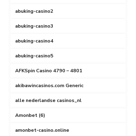
abuking-casino2
abuking-casino3
abuking-casino4
abuking-casino5
AFKSpin Casino 4790 – 4801
akibawincasinos.com Generic
alle nederlandse casinos_nl
Amonbet (6)
amonbet-casino.online