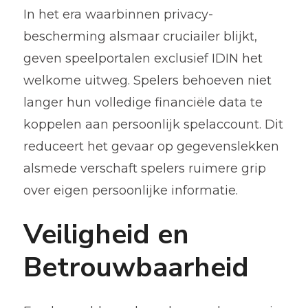
In het era waarbinnen privacy-
bescherming alsmaar cruciailer blijkt,
geven speelportalen exclusief IDIN het
welkome uitweg. Spelers behoeven niet
langer hun volledige financiële data te
koppelen aan persoonlijk spelaccount. Dit
reduceert het gevaar op gegevenslekken
alsmede verschaft spelers ruimere grip
over eigen persoonlijke informatie.
Veiligheid en
Betrouwbaarheid