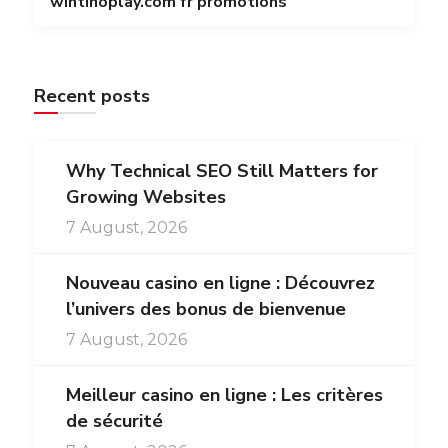
wintinoplay.com fr promotions
Recent posts
Why Technical SEO Still Matters for
Growing Websites
7 August, 2026
Nouveau casino en ligne : Découvrez
l’univers des bonus de bienvenue
7 August, 2026
Meilleur casino en ligne : Les critères
de sécurité