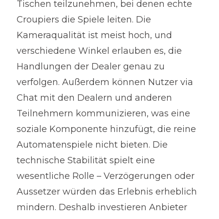
Tischen teilzunehmen, bei denen echte
Croupiers die Spiele leiten. Die
Kameraqualität ist meist hoch, und
verschiedene Winkel erlauben es, die
Handlungen der Dealer genau zu
verfolgen. Außerdem können Nutzer via
Chat mit den Dealern und anderen
Teilnehmern kommunizieren, was eine
soziale Komponente hinzufügt, die reine
Automatenspiele nicht bieten. Die
technische Stabilität spielt eine
wesentliche Rolle – Verzögerungen oder
Aussetzer würden das Erlebnis erheblich
mindern. Deshalb investieren Anbieter