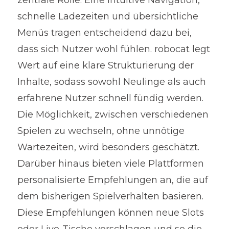
zentrale Rolle. Eine intuitive Navigation,
schnelle Ladezeiten und übersichtliche
Menüs tragen entscheidend dazu bei,
dass sich Nutzer wohl fühlen. robocat legt
Wert auf eine klare Strukturierung der
Inhalte, sodass sowohl Neulinge als auch
erfahrene Nutzer schnell fündig werden.
Die Möglichkeit, zwischen verschiedenen
Spielen zu wechseln, ohne unnötige
Wartezeiten, wird besonders geschätzt.
Darüber hinaus bieten viele Plattformen
personalisierte Empfehlungen an, die auf
dem bisherigen Spielverhalten basieren.
Diese Empfehlungen können neue Slots