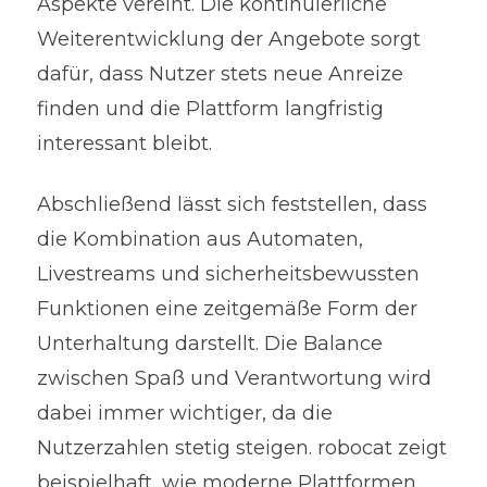
Aspekte vereint. Die kontinuierliche
Weiterentwicklung der Angebote sorgt
dafür, dass Nutzer stets neue Anreize
finden und die Plattform langfristig
interessant bleibt.
Abschließend lässt sich feststellen, dass
die Kombination aus Automaten,
Livestreams und sicherheitsbewussten
Funktionen eine zeitgemäße Form der
Unterhaltung darstellt. Die Balance
zwischen Spaß und Verantwortung wird
dabei immer wichtiger, da die
Nutzerzahlen stetig steigen. robocat zeigt
beispielhaft, wie moderne Plattformen