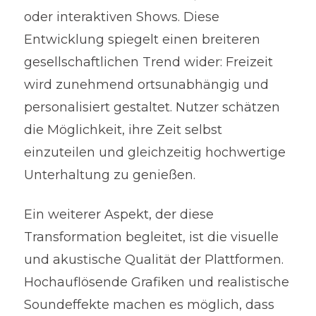
oder interaktiven Shows. Diese
Entwicklung spiegelt einen breiteren
gesellschaftlichen Trend wider: Freizeit
wird zunehmend ortsunabhängig und
personalisiert gestaltet. Nutzer schätzen
die Möglichkeit, ihre Zeit selbst
einzuteilen und gleichzeitig hochwertige
Unterhaltung zu genießen.
Ein weiterer Aspekt, der diese
Transformation begleitet, ist die visuelle
und akustische Qualität der Plattformen.
Hochauflösende Grafiken und realistische
Soundeffekte machen es möglich, dass