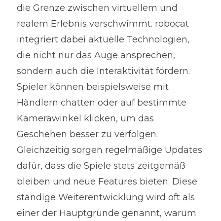
die Grenze zwischen virtuellem und
realem Erlebnis verschwimmt. robocat
integriert dabei aktuelle Technologien,
die nicht nur das Auge ansprechen,
sondern auch die Interaktivität fördern.
Spieler können beispielsweise mit
Händlern chatten oder auf bestimmte
Kamerawinkel klicken, um das
Geschehen besser zu verfolgen.
Gleichzeitig sorgen regelmäßige Updates
dafür, dass die Spiele stets zeitgemäß
bleiben und neue Features bieten. Diese
ständige Weiterentwicklung wird oft als
einer der Hauptgründe genannt, warum