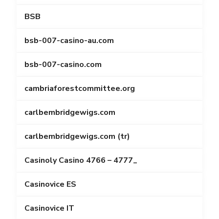
BSB
bsb-007-casino-au.com
bsb-007-casino.com
cambriaforestcommittee.org
carlbembridgewigs.com
carlbembridgewigs.com (tr)
Casinoly Casino 4766 – 4777_
Casinovice ES
Casinovice IT