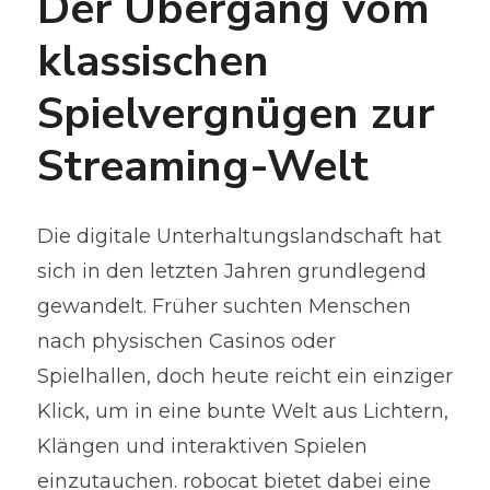
Der Übergang vom
klassischen
Spielvergnügen zur
Streaming-Welt
Die digitale Unterhaltungslandschaft hat
sich in den letzten Jahren grundlegend
gewandelt. Früher suchten Menschen
nach physischen Casinos oder
Spielhallen, doch heute reicht ein einziger
Klick, um in eine bunte Welt aus Lichtern,
Klängen und interaktiven Spielen
einzutauchen. robocat bietet dabei eine