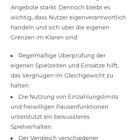
Angebote stärkt. Dennoch bleibt es
wichtig, dass Nutzer eigenverantwortlich
handeln und sich über die eigenen
Grenzen im Klaren sind.
Regelmäßige Überprüfung der
eigenen Spielzeiten und Einsätze hilft,
das Vergnügen im Gleichgewicht zu
halten.
Die Nutzung von Einzahlungslimits
und freiwilligen Pausenfunktionen
unterstützt ein bewussteres
Spielverhalten.
Der Vergleich verschiedener