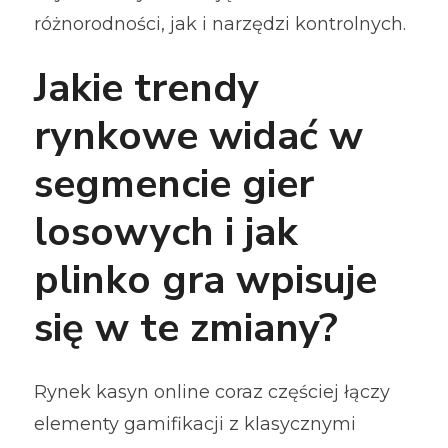
różnorodności, jak i narzędzi kontrolnych.
Jakie trendy
rynkowe widać w
segmencie gier
losowych i jak
plinko gra wpisuje
się w te zmiany?
Rynek kasyn online coraz częściej łączy
elementy gamifikacji z klasycznymi