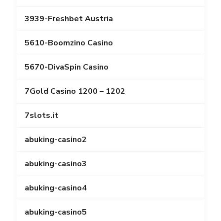
3939-Freshbet Austria
5610-Boomzino Casino
5670-DivaSpin Casino
7Gold Casino 1200 – 1202
7slots.it
abuking-casino2
abuking-casino3
abuking-casino4
abuking-casino5