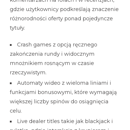
komentarzach na forach i w recenzjach,
gdzie użytkownicy podkreślają znaczenie
różnorodności oferty ponad pojedyncze
tytuły.
Crash games z opcją ręcznego
zakończenia rundy i widocznym
mnożnikiem rosnącym w czasie
rzeczywistym.
Automaty wideo z wieloma liniami i
funkcjami bonusowymi, które wymagają
większej liczby spinów do osiągnięcia
celu.
Live dealer titles takie jak blackjack i