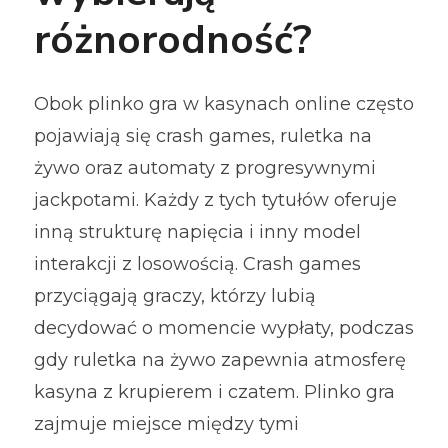
różnorodność?
Obok plinko gra w kasynach online często
pojawiają się crash games, ruletka na
żywo oraz automaty z progresywnymi
jackpotami. Każdy z tych tytułów oferuje
inną strukturę napięcia i inny model
interakcji z losowością. Crash games
przyciągają graczy, którzy lubią
decydować o momencie wypłaty, podczas
gdy ruletka na żywo zapewnia atmosferę
kasyna z krupierem i czatem. Plinko gra
zajmuje miejsce między tymi