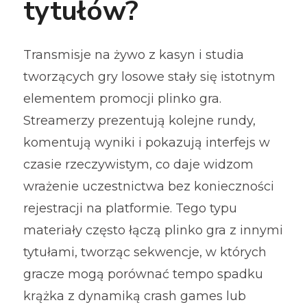
tytułów?
Transmisje na żywo z kasyn i studia
tworzących gry losowe stały się istotnym
elementem promocji plinko gra.
Streamerzy prezentują kolejne rundy,
komentują wyniki i pokazują interfejs w
czasie rzeczywistym, co daje widzom
wrażenie uczestnictwa bez konieczności
rejestracji na platformie. Tego typu
materiały często łączą plinko gra z innymi
tytułami, tworząc sekwencje, w których
gracze mogą porównać tempo spadku
krążka z dynamiką crash games lub