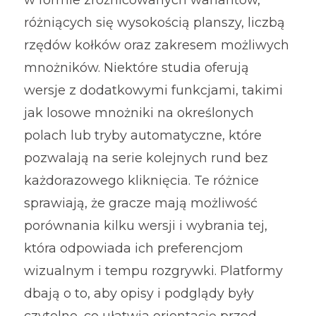
w formie zróżnicowanych wariantów,
różniących się wysokością planszy, liczbą
rzędów kołków oraz zakresem możliwych
mnożników. Niektóre studia oferują
wersje z dodatkowymi funkcjami, takimi
jak losowe mnożniki na określonych
polach lub tryby automatyczne, które
pozwalają na serie kolejnych rund bez
każdorazowego kliknięcia. Te różnice
sprawiają, że gracze mają możliwość
porównania kilku wersji i wybrania tej,
która odpowiada ich preferencjom
wizualnym i tempu rozgrywki. Platformy
dbają o to, aby opisy i podglądy były