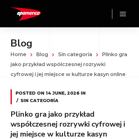
Blog
Home
Blog
Sin categoría
Plinko gra
jako przykład współczesnej rozrywki
cyfrowej i jej miejsce w kulturze kasyn online
POSTED ON
14 JUNE, 2026
IN
SIN CATEGORÍA
Plinko gra jako przykład
współczesnej rozrywki cyfrowej i
jej miejsce w kulturze kasyn