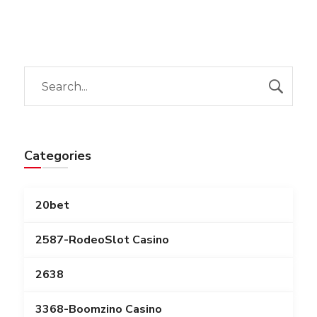
Categories
20bet
2587-RodeoSlot Casino
2638
3368-Boomzino Casino