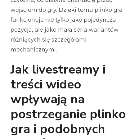
czytelne, co ułatwia orientację przed
wejściem do gry. Dzięki temu plinko gra
funkcjonuje nie tylko jako pojedyncza
pozycja, ale jako mała seria wariantów
różniących się szczegółami
mechanicznymi.
Jak livestreamy i
treści wideo
wpływają na
postrzeganie plinko
gra i podobnych