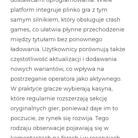
dostawcami oprogramowania. Wiele
platform integruje plinko gra z tym
samym silnikiem, który obsługuje crash
games, co ułatwia płynne przechodzenie
między tytułami bez ponownego
ładowania. Użytkownicy porównują także
częstotliwość aktualizacji i dodawania
nowych wariantów, co wpływa na
postrzeganie operatora jako aktywnego.
W praktyce gracze wybierają kasyna,
które regularnie rozszerzają sekcję
oryginalnych gier, ponieważ daje im to
poczucie, że rynek się rozwija. Tego
rodzaju obserwacje pojawiają się w