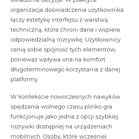
świadome decyzje. W praktyce
organizacja doświadczenia użytkownika
łączy estetykę interfejsu z warstwą
techniczną, która chroni dane i wspiera
odpowiedzialną rozrywkę. Użytkownicy
cenią sobie spójność tych elementów,
ponieważ wpływa ona na komfort
długoterminowego korzystania z danej
platformy.
W kontekście nowoczesnych nawyków
spędzania wolnego czasu plinko gra
funkcjonuje jako jedna z opcji szybkiej
rozrywki dostępnej na urządzeniach
mobilnych. Osoby, które wcześniej