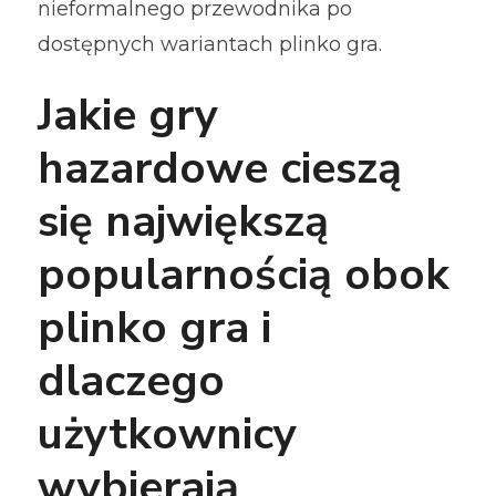
nieformalnego przewodnika po
dostępnych wariantach plinko gra.
Jakie gry
hazardowe cieszą
się największą
popularnością obok
plinko gra i
dlaczego
użytkownicy
wybierają