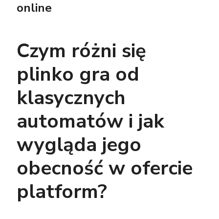
online
Czym różni się
plinko gra od
klasycznych
automatów i jak
wygląda jego
obecność w ofercie
platform?