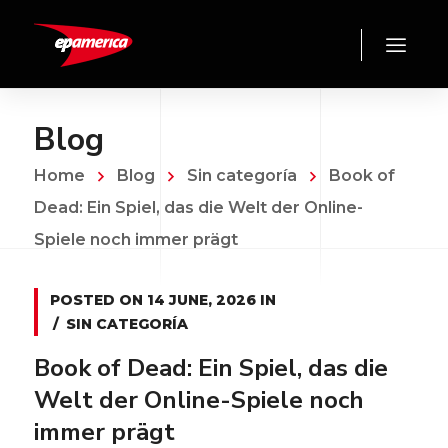
Blog
Home
Blog
Sin categoría
Book of
Dead: Ein Spiel, das die Welt der Online-
Spiele noch immer prägt
POSTED ON
14 JUNE, 2026
IN
SIN CATEGORÍA
Book of Dead: Ein Spiel, das die
Welt der Online-Spiele noch
immer prägt