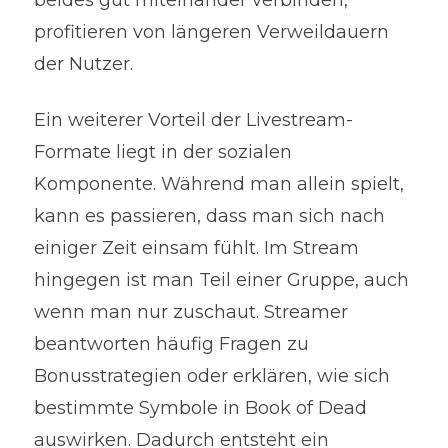
beides gut miteinander verbinden,
profitieren von längeren Verweildauern
der Nutzer.
Ein weiterer Vorteil der Livestream-
Formate liegt in der sozialen
Komponente. Während man allein spielt,
kann es passieren, dass man sich nach
einiger Zeit einsam fühlt. Im Stream
hingegen ist man Teil einer Gruppe, auch
wenn man nur zuschaut. Streamer
beantworten häufig Fragen zu
Bonusstrategien oder erklären, wie sich
bestimmte Symbole in Book of Dead
auswirken. Dadurch entsteht ein