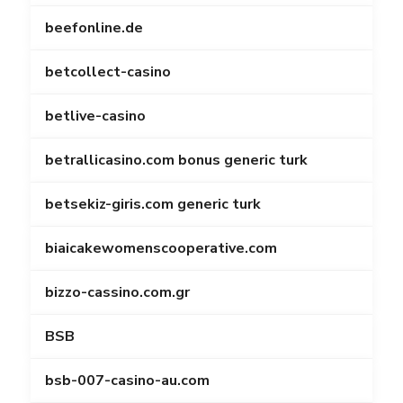
beefonline.de
betcollect-casino
betlive-casino
betrallicasino.com bonus generic turk
betsekiz-giris.com generic turk
biaicakewomenscooperative.com
bizzo-cassino.com.gr
BSB
bsb-007-casino-au.com