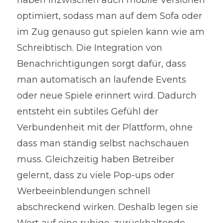
haben inzwischen auch mobile Versionen
optimiert, sodass man auf dem Sofa oder
im Zug genauso gut spielen kann wie am
Schreibtisch. Die Integration von
Benachrichtigungen sorgt dafür, dass
man automatisch an laufende Events
oder neue Spiele erinnert wird. Dadurch
entsteht ein subtiles Gefühl der
Verbundenheit mit der Plattform, ohne
dass man ständig selbst nachschauen
muss. Gleichzeitig haben Betreiber
gelernt, dass zu viele Pop-ups oder
Werbeeinblendungen schnell
abschreckend wirken. Deshalb legen sie