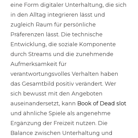
eine Form digitaler Unterhaltung, die sich
in den Alltag integrieren lässt und
zugleich Raum für persönliche
Präferenzen lässt. Die technische
Entwicklung, die soziale Komponente
durch Streams und die zunehmende
Aufmerksamkeit für
verantwortungsvolles Verhalten haben
das Gesamtbild positiv verändert. Wer
sich bewusst mit den Angeboten
auseinandersetzt, kann
Book of Dead slot
und ähnliche Spiele als angenehme
Ergänzung der Freizeit nutzen. Die
Balance zwischen Unterhaltung und