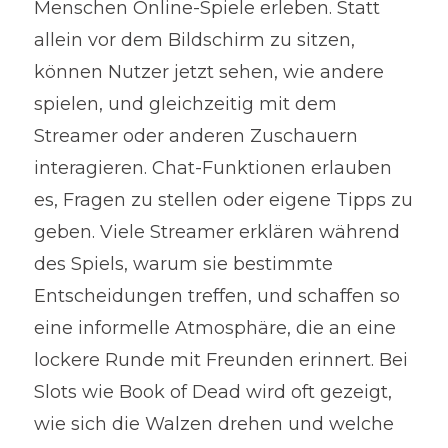
Menschen Online-Spiele erleben. Statt
allein vor dem Bildschirm zu sitzen,
können Nutzer jetzt sehen, wie andere
spielen, und gleichzeitig mit dem
Streamer oder anderen Zuschauern
interagieren. Chat-Funktionen erlauben
es, Fragen zu stellen oder eigene Tipps zu
geben. Viele Streamer erklären während
des Spiels, warum sie bestimmte
Entscheidungen treffen, und schaffen so
eine informelle Atmosphäre, die an eine
lockere Runde mit Freunden erinnert. Bei
Slots wie Book of Dead wird oft gezeigt,
wie sich die Walzen drehen und welche