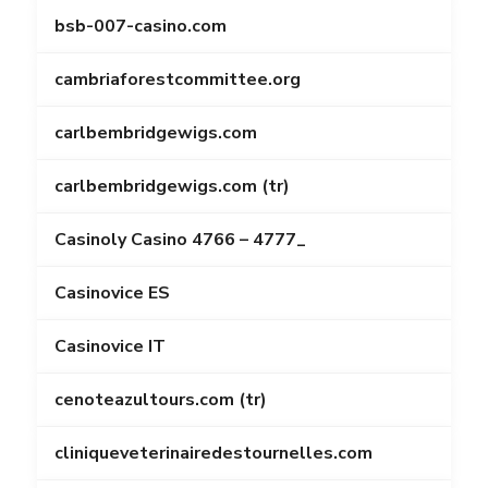
bsb-007-casino.com
cambriaforestcommittee.org
carlbembridgewigs.com
carlbembridgewigs.com (tr)
Casinoly Casino 4766 – 4777_
Casinovice ES
Casinovice IT
cenoteazultours.com (tr)
cliniqueveterinairedestournelles.com