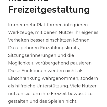
Freizeitgestaltung
Immer mehr Plattformen integrieren
Werkzeuge, mit denen Nutzer ihr eigenes
Verhalten besser einschätzen können.
Dazu gehören Einzahlungslimits,
Sitzungserinnerungen und die
Möglichkeit, vorübergehend pausieren.
Diese Funktionen werden nicht als
Einschränkung wahrgenommen, sondern
als hilfreiche Unterstützung. Viele Nutzer
nutzen sie, um ihre Freizeit bewusst zu
gestalten und das Spielen nicht