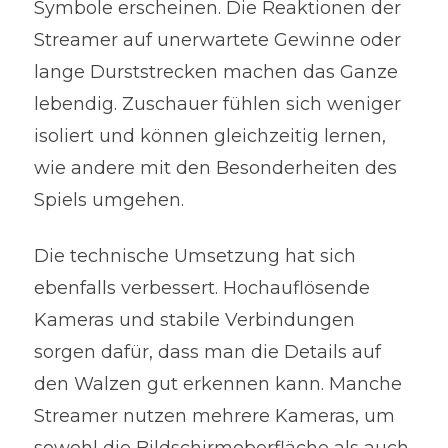
Symbole erscheinen. Die Reaktionen der
Streamer auf unerwartete Gewinne oder
lange Durststrecken machen das Ganze
lebendig. Zuschauer fühlen sich weniger
isoliert und können gleichzeitig lernen,
wie andere mit den Besonderheiten des
Spiels umgehen.
Die technische Umsetzung hat sich
ebenfalls verbessert. Hochauflösende
Kameras und stabile Verbindungen
sorgen dafür, dass man die Details auf
den Walzen gut erkennen kann. Manche
Streamer nutzen mehrere Kameras, um