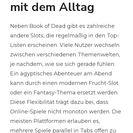
mit dem Alltag
Neben Book of Dead gibt es zahlreiche
andere Slots, die regelmäßig in den Top-
Listen erscheinen. Viele Nutzer wechseln
zwischen verschiedenen Themenwelten,
je nachdem, wie sie sich gerade fühlen.
Ein ägyptisches Abenteuer am Abend
kann durch einen modernen Frucht-Slot
oder ein Fantasy-Thema ersetzt werden.
Diese Flexibilität trägt dazu bei, dass
Online-Spiele nicht monoton werden. Die
meisten Plattformen erlauben es,
mehrere Spiele parallel in Tabs offen zu