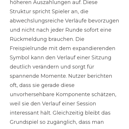
höheren Auszahlungen auf. Diese
Struktur spricht Spieler an, die
abwechslungsreiche Verläufe bevorzugen
und nicht nach jeder Runde sofort eine
Rückmeldung brauchen. Die
Freispielrunde mit dem expandierenden
Symbol kann den Verlauf einer Sitzung
deutlich verändern und sorgt für
spannende Momente. Nutzer berichten
oft, dass sie gerade diese
unvorhersehbare Komponente schätzen,
weil sie den Verlauf einer Session
interessant hält. Gleichzeitig bleibt das
Grundspiel so zugänglich, dass man