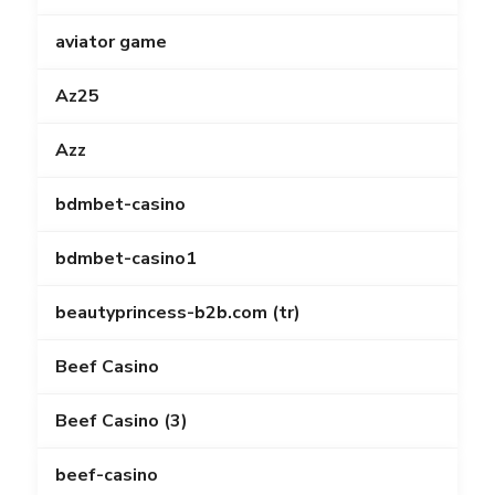
aviator game
Az25
Azz
bdmbet-casino
bdmbet-casino1
beautyprincess-b2b.com (tr)
Beef Casino
Beef Casino (3)
beef-casino