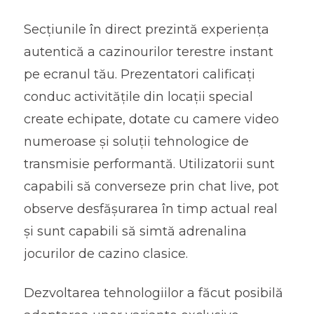
Secțiunile în direct prezintă experiența
autentică a cazinourilor terestre instant
pe ecranul tău. Prezentatori calificați
conduc activitățile din locații special
create echipate, dotate cu camere video
numeroase și soluții tehnologice de
transmisie performantă. Utilizatorii sunt
capabili să converseze prin chat live, pot
observe desfășurarea în timp actual real
și sunt capabili să simtă adrenalina
jocurilor de cazino clasice.
Dezvoltarea tehnologiilor a făcut posibilă