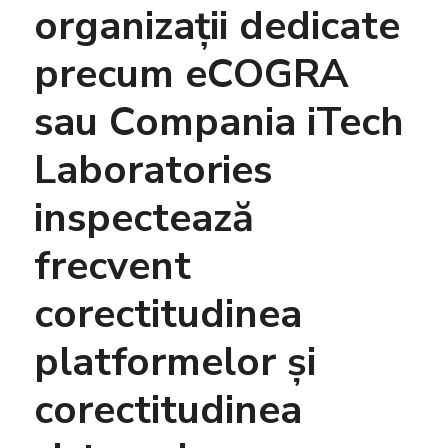
organizații dedicate
precum eCOGRA
sau Compania iTech
Laboratories
inspectează
frecvent
corectitudinea
platformelor și
corectitudinea