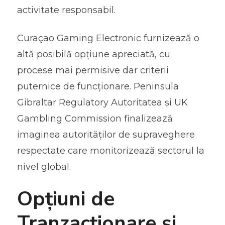
activitate responsabil.
Curaçao Gaming Electronic furnizează o
altă posibilă opțiune apreciată, cu
procese mai permisive dar criterii
puternice de funcționare. Peninsula
Gibraltar Regulatory Autoritatea și UK
Gambling Commission finalizează
imaginea autorităților de supraveghere
respectate care monitorizează sectorul la
nivel global.
Opțiuni de
Tranzacționare și