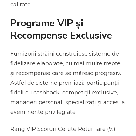
calitate
Programe VIP și
Recompense Exclusive
Furnizorii străini construiesc sisteme de
fidelizare elaborate, cu mai multe trepte
și recompense care se măresc progresiv.
Astfel de sisteme premiază participanții
fideli cu cashback, competiții exclusive,
manageri personali specializați și acces la
evenimente privilegiate.
Rang VIP Scoruri Cerute Returnare (%)