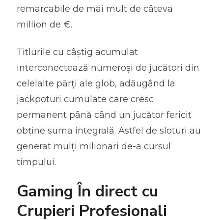
remarcabile de mai mult de câteva
million de €.
Titlurile cu câștig acumulat
interconectează numeroși de jucători din
celelalte părți ale glob, adăugând la
jackpoturi cumulate care cresc
permanent până când un jucător fericit
obține suma integrală. Astfel de sloturi au
generat mulți milionari de-a cursul
timpului.
Gaming În direct cu
Crupieri Profesionali