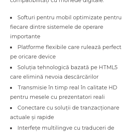
compatibilități cu monede digitale.
Softuri pentru mobil optimizate pentru
fiecare dintre sistemele de operare
importante
Platforme flexibile care rulează perfect
pe oricare device
Soluția tehnologică bazată pe HTML5
care elimină nevoia descărcărilor
Transmisie în timp real în calitate HD
pentru mesele cu prezentatori reali
Conectare cu soluții de tranzacționare
actuale și rapide
Interfețe multilingve cu traduceri de