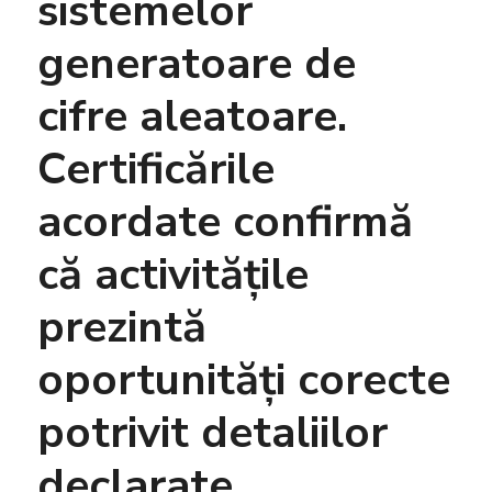
sistemelor
generatoare de
cifre aleatoare.
Certificările
acordate confirmă
că activitățile
prezintă
oportunități corecte
potrivit detaliilor
declarate.