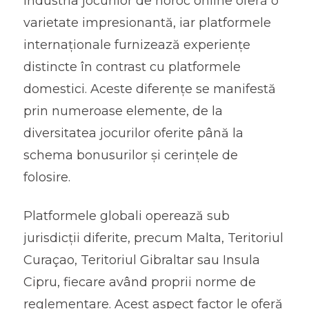
Industria jocurilor de noroc online oferă o
varietate impresionantă, iar platformele
internaționale furnizează experiențe
distincte în contrast cu platformele
domestici. Aceste diferențe se manifestă
prin numeroase elemente, de la
diversitatea jocurilor oferite până la
schema bonusurilor și cerințele de
folosire.
Platformele globali operează sub
jurisdicții diferite, precum Malta, Teritoriul
Curaçao, Teritoriul Gibraltar sau Insula
Cipru, fiecare având proprii norme de
reglementare. Acest aspect factor le oferă