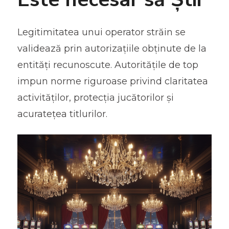
Legitimitatea unui operator străin se
validează prin autorizațiile obținute de la
entități recunoscute. Autoritățile de top
impun norme riguroase privind claritatea
activităților, protecția jucătorilor și
acuratețea titlurilor.