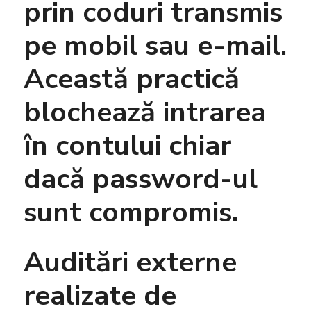
prin coduri transmis
pe mobil sau e-mail.
Această practică
blochează intrarea
în contului chiar
dacă password-ul
sunt compromis.
Auditări externe
realizate de