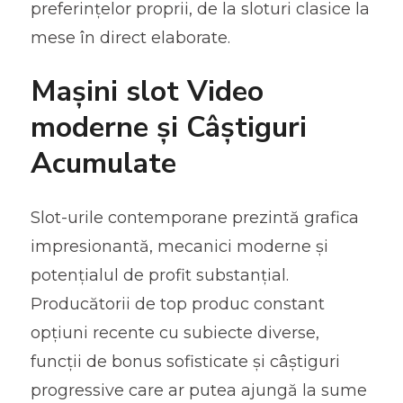
preferințelor proprii, de la sloturi clasice la
mese în direct elaborate.
Mașini slot Video
moderne și Câștiguri
Acumulate
Slot-urile contemporane prezintă grafica
impresionantă, mecanici moderne și
potențialul de profit substanțial.
Producătorii de top produc constant
opțiuni recente cu subiecte diverse,
funcții de bonus sofisticate și câștiguri
progressive care ar putea ajungă la sume