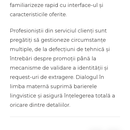
familiarizeze rapid cu interface-ul și
caracteristicile oferite.
Profesioniștii din serviciul clienți sunt
pregătiți să gestioneze circumstanțe
multiple, de la defecțiuni de tehnică și
întrebări despre promoții până la
mecanisme de validare a identității și
request-uri de extragere. Dialogul în
limba maternă suprimă barierele
lingvistice și asigură înțelegerea totală a
oricare dintre detaliilor.