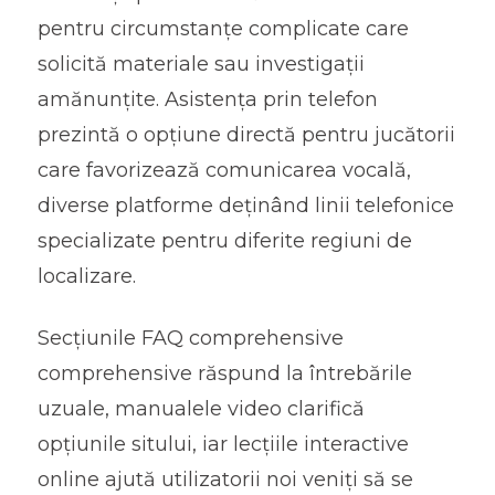
pentru circumstanțe complicate care
solicită materiale sau investigații
amănunțite. Asistența prin telefon
prezintă o opțiune directă pentru jucătorii
care favorizează comunicarea vocală,
diverse platforme deținând linii telefonice
specializate pentru diferite regiuni de
localizare.
Secțiunile FAQ comprehensive
comprehensive răspund la întrebările
uzuale, manualele video clarifică
opțiunile sitului, iar lecțiile interactive
online ajută utilizatorii noi veniți să se