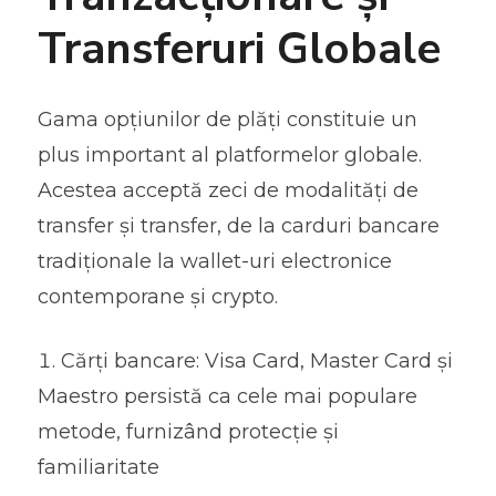
Transferuri Globale
Gama opțiunilor de plăți constituie un
plus important al platformelor globale.
Acestea acceptă zeci de modalități de
transfer și transfer, de la carduri bancare
tradiționale la wallet-uri electronice
contemporane și crypto.
Cărți bancare: Visa Card, Master Card și
Maestro persistă ca cele mai populare
metode, furnizând protecție și
familiaritate