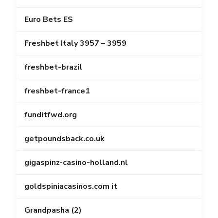
Euro Bets ES
Freshbet Italy 3957 – 3959
freshbet-brazil
freshbet-france1
funditfwd.org
getpoundsback.co.uk
gigaspinz-casino-holland.nl
goldspiniacasinos.com it
Grandpasha (2)