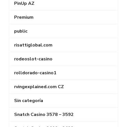
PinUp AZ
Premium
public
risattiglobal.com
rodeoslot-casino
rolldorado-casino1
rvingexplained.com CZ
Sin categoría
Snatch Casino 3578 – 3592