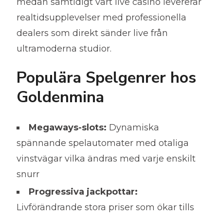
medan samtidigt vårt live casino levererar
realtidsupplevelser med professionella
dealers som direkt sänder live från
ultramoderna studior.
Populära Spelgenrer hos
Goldenmina
Megaways-slots:
Dynamiska
spännande spelautomater med otaliga
vinstvägar vilka ändras med varje enskilt
snurr
Progressiva jackpottar:
Livförändrande stora priser som ökar tills