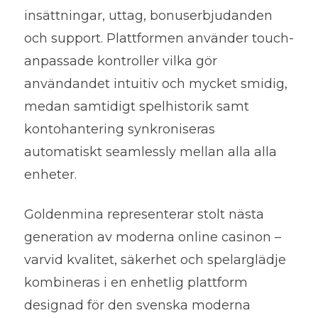
insättningar, uttag, bonuserbjudanden
och support. Plattformen använder touch-
anpassade kontroller vilka gör
användandet intuitiv och mycket smidig,
medan samtidigt spelhistorik samt
kontohantering synkroniseras
automatiskt seamlessly mellan alla alla
enheter.
Goldenmina representerar stolt nästa
generation av moderna online casinon –
varvid kvalitet, säkerhet och spelarglädje
kombineras i en enhetlig plattform
designad för den svenska moderna