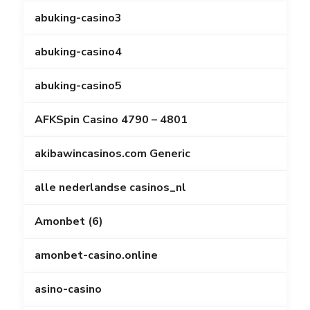
abuking-casino3
abuking-casino4
abuking-casino5
AFKSpin Casino 4790 – 4801
akibawincasinos.com Generic
alle nederlandse casinos_nl
Amonbet (6)
amonbet-casino.online
asino-casino