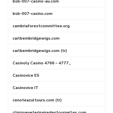
bsb-007-casino-au.com
bsb-007-casino.com
cambriaforestcommittee.org
carlbembridgewigs.com
carlbembridgewigs.com (tr)
Casinoly Casino 4766 – 4777_
Casinovice ES
Casinovice IT
cenoteazultours.com (tr)
cliniqueveterinairedestournelles.com