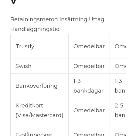
v
Betalningsmetod Insättning Uttag
Handläggningstid
Trustly
Omedelbar
Omedel
Swish
Omedelbar
Omedel
1-3
1-3
Banköverföring
bankdagar
bankda
Kreditkort
2-5
Omedelbar
(Visa/Mastercard)
bankda
E-plånböcker
Omedelbar
Omedel