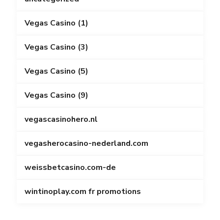
Vegas Casino (1)
Vegas Casino (3)
Vegas Casino (5)
Vegas Casino (9)
vegascasinohero.nl
vegasherocasino-nederland.com
weissbetcasino.com-de
wintinoplay.com fr promotions