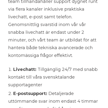
team tillhandahåller support dygnet runt
via flera kanaler inklusive praktiska
livechatt, e-post samt telefon.
Genomsnittlig svarstid inom vår vår
snabba livechatt är endast under 2
minuter, och vårt team är utbildat för att
hantera både tekniska avancerade och
kontomässiga frågor effektivt.
Livechatt:
Tillgänglig 24/7 med snabb
kontakt till våra svensktalande
supportagenter
E-postsupport:
Detaljerade
uttömmande svar inom endast 4 timmar