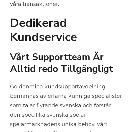
våra transaktioner.
Dedikerad
Kundservice
Vårt Supportteam Är
Alltid redo Tillgängligt
Goldenmina kundsupportavdelning
bemannas av erfarna kunniga specialister
som talar flytande svenska och förstår
den specifika svenska spelar
spelarmarknadens unika behov. Vårt