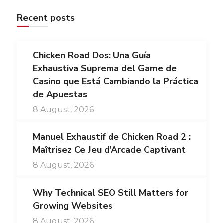
Recent posts
Chicken Road Dos: Una Guía
Exhaustiva Suprema del Game de
Casino que Está Cambiando la Práctica
de Apuestas
8 August, 2026
Manuel Exhaustif de Chicken Road 2 :
Maîtrisez Ce Jeu d’Arcade Captivant
8 August, 2026
Why Technical SEO Still Matters for
Growing Websites
8 August, 2026