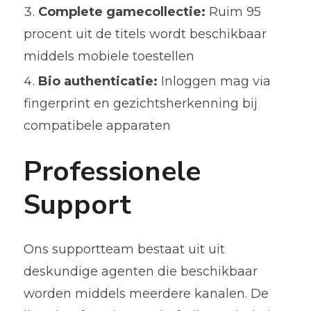
Complete gamecollectie:
Ruim 95
procent uit de titels wordt beschikbaar
middels mobiele toestellen
Bio authenticatie:
Inloggen mag via
fingerprint en gezichtsherkenning bij
compatibele apparaten
Professionele
Support
Ons supportteam bestaat uit uit
deskundige agenten die beschikbaar
worden middels meerdere kanalen. De