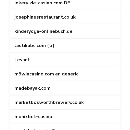
jokery-de-casino.com DE
josephinesrestaurant.co.uk
kinderyoga-onlinebuch.de
lastikabc.com (tr)
Levant
m9wincasino.com en generic
madebayak.com
marketbosworthbrewery.co.uk
monixbet-casino