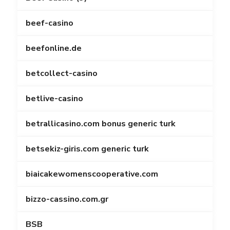
beef-casino
beefonline.de
betcollect-casino
betlive-casino
betrallicasino.com bonus generic turk
betsekiz-giris.com generic turk
biaicakewomenscooperative.com
bizzo-cassino.com.gr
BSB