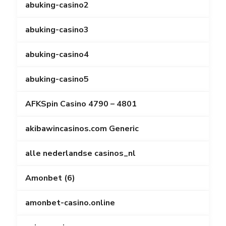
abuking-casino2
abuking-casino3
abuking-casino4
abuking-casino5
AFKSpin Casino 4790 – 4801
akibawincasinos.com Generic
alle nederlandse casinos_nl
Amonbet (6)
amonbet-casino.online