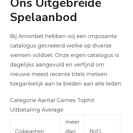
Ons Uitgebreide
Spelaanbod
Bij Amonbet hebben wij een imposante
catalogus gecreëerd welke op diverse
wensen voldoet. Onze eigen catalogus is
dagelijks aangevuld en verfijnd om
nieuwe meest recente titels meteen
toegankelijk aan te bieden aan alle leden.
Categorie Aantal Games Tophit
Uitbetaling Average
meer
Gokkasten
dan
BoD
96