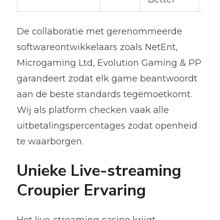
De collaboratie met gerenommeerde
softwareontwikkelaars zoals NetEnt,
Microgaming Ltd, Evolution Gaming & PP
garandeert zodat elk game beantwoordt
aan de beste standards tegemoetkomt.
Wij als platform checken vaak alle
uitbetalingspercentages zodat openheid
te waarborgen.
Unieke Live-streaming
Croupier Ervaring