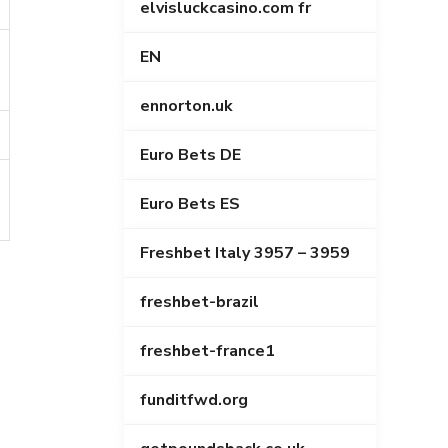
elvisluckcasino.com fr
EN
ennorton.uk
Euro Bets DE
Euro Bets ES
Freshbet Italy 3957 – 3959
freshbet-brazil
freshbet-france1
funditfwd.org