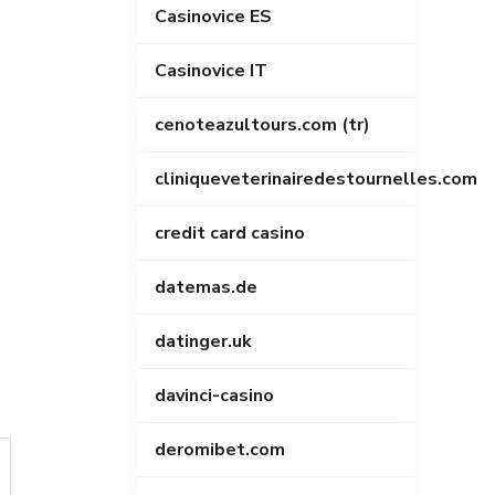
Casinovice ES
Casinovice IT
cenoteazultours.com (tr)
cliniqueveterinairedestournelles.com
credit card casino
datemas.de
datinger.uk
davinci-casino
deromibet.com