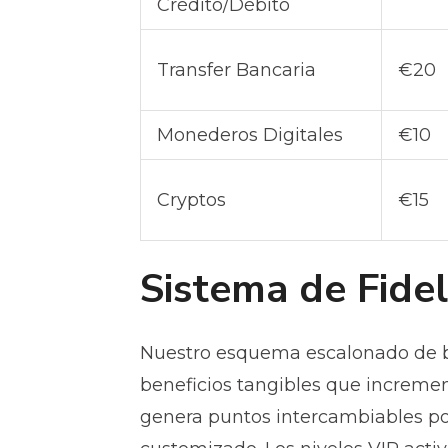
Crédito/Débito
Transfer Bancaria
€20
Monederos Digitales
€10
Cryptos
€15
Sistema de Fidel
Nuestro esquema escalonado de bo
beneficios tangibles que increme
genera puntos intercambiables por