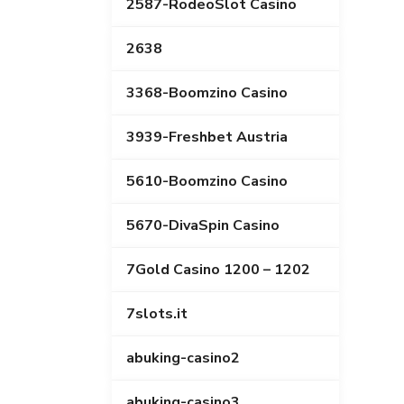
2587-RodeoSlot Casino
2638
3368-Boomzino Casino
3939-Freshbet Austria
5610-Boomzino Casino
5670-DivaSpin Casino
7Gold Casino 1200 – 1202
7slots.it
abuking-casino2
abuking-casino3