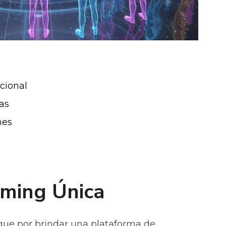
cional
as
nes
aming Única
gue por brindar una plataforma de