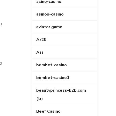
asino-casino
asinos-casino
a
aviator game
Az25
Azz
o
bdmbet-casino
bdmbet-casino1
beautyprincess-b2b.com
(tr)
Beef Casino