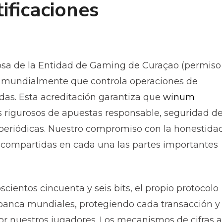
ificaciones
osa de la Entidad de Gaming de Curaçao (permiso
do mundialmente que controla operaciones de
as. Esta acreditación garantiza que
winum
 rigurosos de apuestas responsable, seguridad d
 periódicas. Nuestro compromiso con la honestida
s compartidas en cada una las partes importantes
ientos cincuenta y seis bits, el propio protocolo
banca mundiales, protegiendo cada transacción y
or nuestros jugadores. Los mecanismos de cifras a