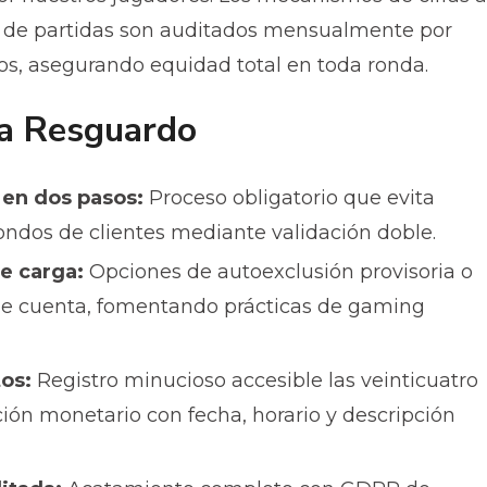
 de partidas son auditados mensualmente por
, asegurando equidad total en toda ronda.
ta Resguardo
 en dos pasos:
Proceso obligatorio que evita
ndos de clientes mediante validación doble.
e carga:
Opciones de autoexclusión provisoria o
 de cuenta, fomentando prácticas de gaming
os:
Registro minucioso accesible las veinticuatro
ión monetario con fecha, horario y descripción