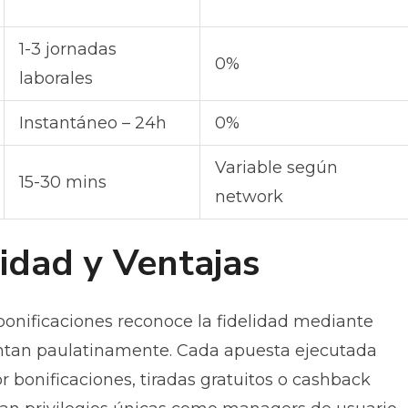
1-3 jornadas
0%
laborales
Instantáneo – 24h
0%
Variable según
15-30 mins
network
idad y Ventajas
nificaciones reconoce la fidelidad mediante
ntan paulatinamente. Cada apuesta ejecutada
 bonificaciones, tiradas gratuitos o cashback