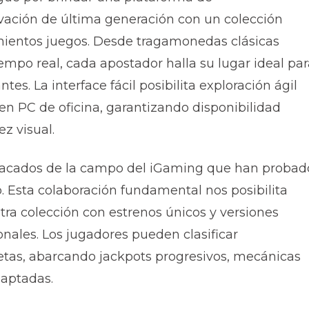
vación de última generación con un colección
inientos juegos. Desde tragamonedas clásicas
iempo real, cada apostador halla su lugar ideal par
tes. La interface fácil posibilita exploración ágil
en PC de oficina, garantizando disponibilidad
z visual.
acados de la campo del iGaming que han probad
 Esta colaboración fundamental nos posibilita
a colección con estrenos únicos y versiones
onales. Los jugadores pueden clasificar
etas, abarcando jackpots progresivos, mecánicas
aptadas.