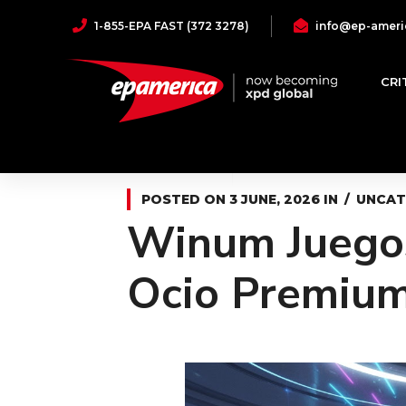
1-855-EPA FAST (372 3278)
info@ep-ameri
Blog
CRI
POSTED ON
3 JUNE, 2026
IN
UNCAT
Winum Juegos
Ocio Premium