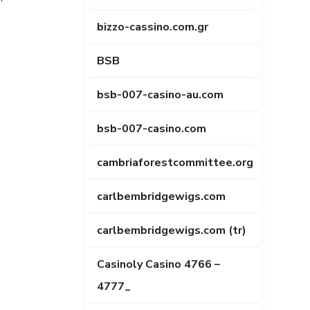
bizzo-cassino.com.gr
BSB
bsb-007-casino-au.com
bsb-007-casino.com
cambriaforestcommittee.org
carlbembridgewigs.com
carlbembridgewigs.com (tr)
Casinoly Casino 4766 –
4777_