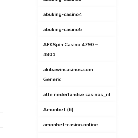
abuking-casino4
abuking-casino5
AFKSpin Casino 4790 –
4801
akibawincasinos.com
Generic
alle nederlandse casinos_nl
Amonbet (6)
amonbet-casino.online