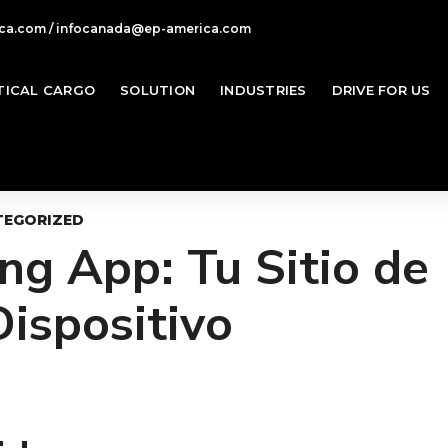
ca.com / infocanada@ep-america.com
Home
Blog
uncategorized
Jug
TICAL CARGO
SOLUTION
INDUSTRIES
DRIVE FOR US
Dispositivo
TEGORIZED
ng App: Tu Sitio de
Dispositivo