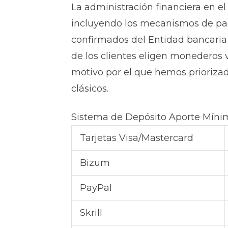
La administración financiera en el 
incluyendo los mecanismos de pag
confirmados del Entidad bancaria d
de los clientes eligen monederos 
motivo por el que hemos priorizad
clásicos.
Sistema de Depósito Aporte Míni
Tarjetas Visa/Mastercard
Bizum
PayPal
Skrill