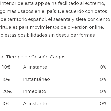
interior de esta app se ha facilitado al extremo,
o más usados en el país. De acuerdo con datos
e territorio español, el sesenta y siete por ciento
virtuales para movimientos de diversión online,
o estas posibilidades sin descuidar formas
mo Tiempo de Gestión Cargos
10€
Al instante
0%
10€
Instantáneo
0%
20€
Inmediato
0%
10€
Al instante
0%