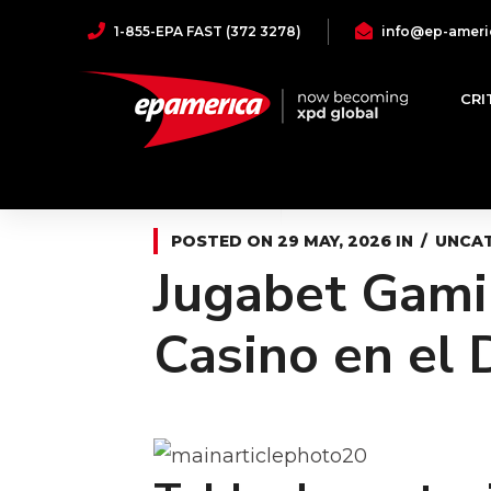
1-855-EPA FAST (372 3278)
info@ep-ameri
Blog
CRI
POSTED ON
29 MAY, 2026
IN
UNCA
Jugabet Gami
Casino en el 