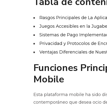
Tabla de conten
Rasgos Principales de La Aplic
Juegos Accesibles en la Juga
Sistemas de Pago Implementa
Privacidad y Protocolos de Enc
Ventajas Diferenciales de Nues
Funciones Princ
Mobile
Esta plataforma mobile ha sido d
contemporáneo que desea ocio de 