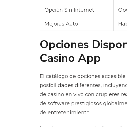
Opción Sin Internet
Opc
Mejoras Auto
Hab
Opciones Dispon
Casino App
El catálogo de opciones accesible
posibilidades diferentes, incluyen
de casino en vivo con crupieres r
de software prestigiosos globalme
de entretenimiento.