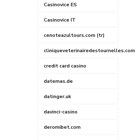
Casinovice ES
Casinovice IT
cenoteazultours.com (tr)
cliniqueveterinairedestournelles.com
credit card casino
datemas.de
datinger.uk
davinci-casino
deromibet.com