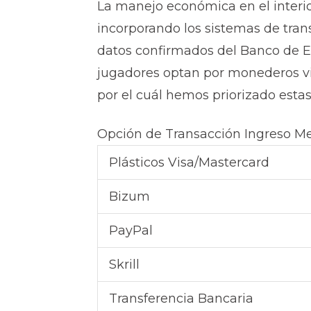
La manejo económica en el interior 
incorporando los sistemas de trans
datos confirmados del Banco de Esp
jugadores optan por monederos vi
por el cuál hemos priorizado esta
Opción de Transacción Ingreso M
Plásticos Visa/Mastercard
Bizum
PayPal
Skrill
Transferencia Bancaria