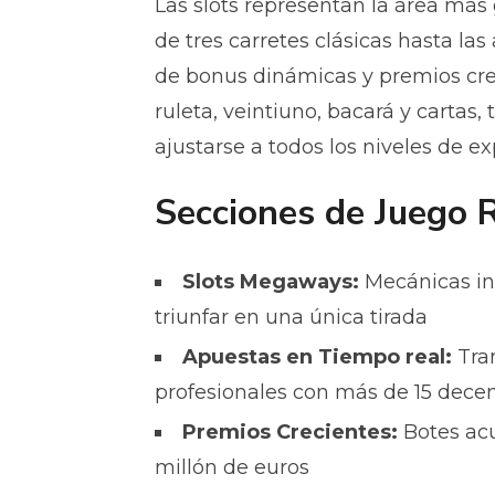
Las slots representan la área má
de tres carretes clásicas hasta las
de bonus dinámicas y premios cre
ruleta, veintiuno, bacará y cartas
ajustarse a todos los niveles de ex
Secciones de Juego 
Slots Megaways:
Mecánicas in
triunfar en una única tirada
Apuestas en Tiempo real:
Tran
profesionales con más de 15 decen
Premios Crecientes:
Botes ac
millón de euros