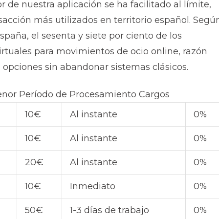
de nuestra aplicación se ha facilitado al límite,
acción más utilizados en territorio español. Segú
aña, el sesenta y siete por ciento de los
rtuales para movimientos de ocio online, razón
s opciones sin abandonar sistemas clásicos.
enor Período de Procesamiento Cargos
10€
Al instante
0%
10€
Al instante
0%
20€
Al instante
0%
10€
Inmediato
0%
50€
1-3 días de trabajo
0%