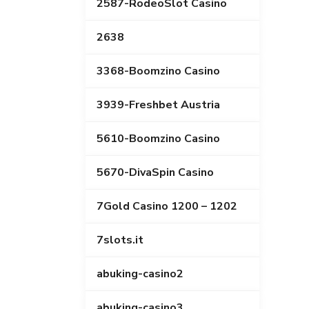
2587-RodeoSlot Casino
2638
3368-Boomzino Casino
3939-Freshbet Austria
5610-Boomzino Casino
5670-DivaSpin Casino
7Gold Casino 1200 – 1202
7slots.it
abuking-casino2
abuking-casino3