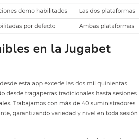
iones demo habilitados
Las dos plataformas
ilitadas por defecto
Ambas plataformas
ibles en la Jugabet
 desde esta app excede las dos mil quinientas
do desde tragaperras tradicionales hasta sesiones
eales. Trabajamos con más de 40 suministradores
nte, garantizando variedad y nivel en toda sesión