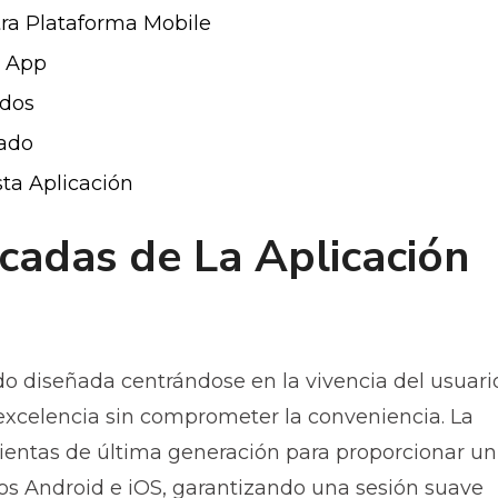
tra Plataforma Mobile
t App
dos
rado
sta Aplicación
cadas de La Aplicación
o diseñada centrándose en la vivencia del usuari
xcelencia sin comprometer la conveniencia. La
entas de última generación para proporcionar un
os Android e iOS, garantizando una sesión suave