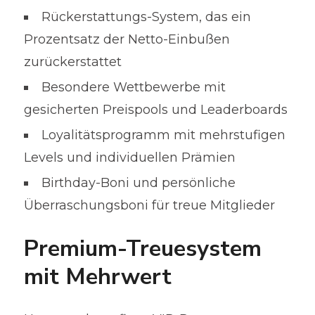
Rückerstattungs-System, das ein
Prozentsatz der Netto-Einbußen
zurückerstattet
Besondere Wettbewerbe mit
gesicherten Preispools und Leaderboards
Loyalitätsprogramm mit mehrstufigen
Levels und individuellen Prämien
Birthday-Boni und persönliche
Überraschungsboni für treue Mitglieder
Premium-Treuesystem
mit Mehrwert