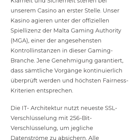
Klarheit und Sicherheit stehen bei
unserem Casino an erster Stelle. Unser
Kasino agieren unter der offiziellen
Spiellizenz der Malta Gaming Authority
(MGA), einer der angesehensten
Kontrollinstanzen in dieser Gaming-
Branche. Jene Genehmigung garantiert,
dass sämtliche Vorgänge kontinuierlich
überprüft werden und höchsten Fairness-
Kriterien entsprechen.
Die IT- Architektur nutzt neueste SSL-
Verschlüsselung mit 256-Bit-
Verschlüsselung, um jegliche
Datenströme zu absichern. Alle