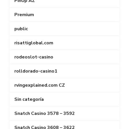
PinUp AZ
Premium
public
risattiglobal.com
rodeoslot-casino
rolldorado-casino1
rvingexplained.com CZ
Sin categoría
Snatch Casino 3578 – 3592
Snatch Casino 3608 – 3622