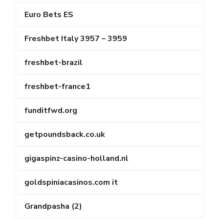
Euro Bets ES
Freshbet Italy 3957 – 3959
freshbet-brazil
freshbet-france1
funditfwd.org
getpoundsback.co.uk
gigaspinz-casino-holland.nl
goldspiniacasinos.com it
Grandpasha (2)