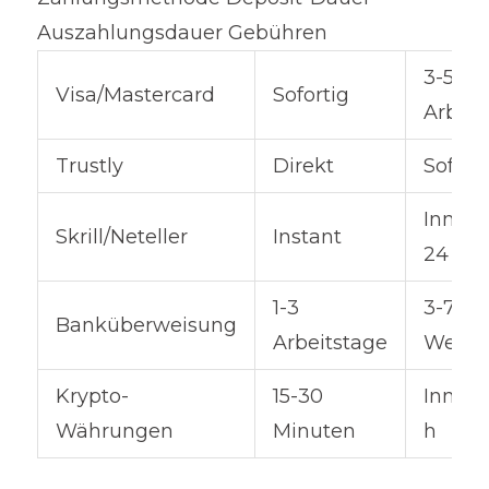
Auszahlungsdauer Gebühren
3-5
Visa/Mastercard
Sofortig
Arbeit
Trustly
Direkt
Sofort
Innerh
Skrill/Neteller
Instant
24 St
1-3
3-7
Banküberweisung
Arbeitstage
Werkt
Krypto-
15-30
Innerh
Währungen
Minuten
h