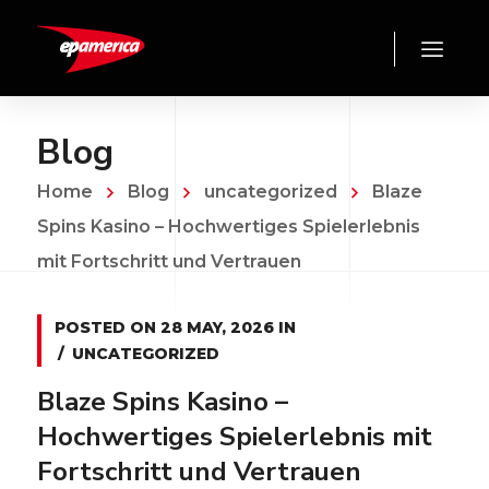
Blog
Home
Blog
uncategorized
Blaze
Spins Kasino – Hochwertiges Spielerlebnis
mit Fortschritt und Vertrauen
POSTED ON
28 MAY, 2026
IN
UNCATEGORIZED
Blaze Spins Kasino –
Hochwertiges Spielerlebnis mit
Fortschritt und Vertrauen