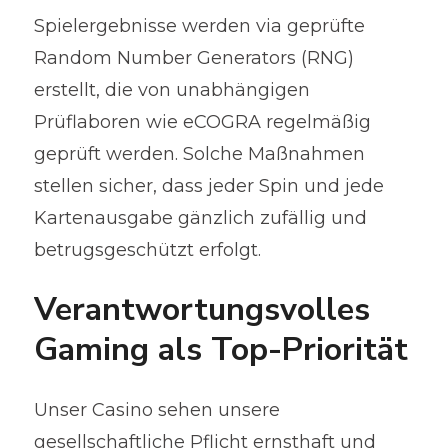
Spielergebnisse werden via geprüfte
Random Number Generators (RNG)
erstellt, die von unabhängigen
Prüflaboren wie eCOGRA regelmäßig
geprüft werden. Solche Maßnahmen
stellen sicher, dass jeder Spin und jede
Kartenausgabe gänzlich zufällig und
betrugsgeschützt erfolgt.
Verantwortungsvolles
Gaming als Top-Priorität
Unser Casino sehen unsere
gesellschaftliche Pflicht ernsthaft und