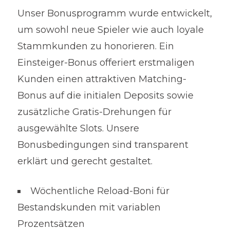
Unser Bonusprogramm wurde entwickelt,
um sowohl neue Spieler wie auch loyale
Stammkunden zu honorieren. Ein
Einsteiger-Bonus offeriert erstmaligen
Kunden einen attraktiven Matching-
Bonus auf die initialen Deposits sowie
zusätzliche Gratis-Drehungen für
ausgewählte Slots. Unsere
Bonusbedingungen sind transparent
erklärt und gerecht gestaltet.
Wöchentliche Reload-Boni für
Bestandskunden mit variablen
Prozentsätzen