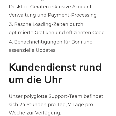
Desktop-Geräten inklusive Account-
Verwaltung und Payment-Processing
Rasche Loading-Zeiten durch
optimierte Grafiken und effizienten Code
Benachrichtigungen für Boni und
essenzielle Updates
Kundendienst rund
um die Uhr
Unser polyglotte Support-Team befindet
sich 24 Stunden pro Tag, 7 Tage pro
Woche zur Verfügung.