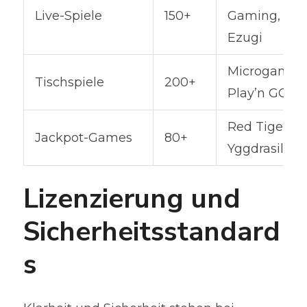
Live-Spiele
150+
Gaming,
Ezugi
Microgaming
Tischspiele
200+
Play’n GO
Red Tiger,
Jackpot-Games
80+
Yggdrasil
Lizenzierung und
Sicherheitsstandard
s