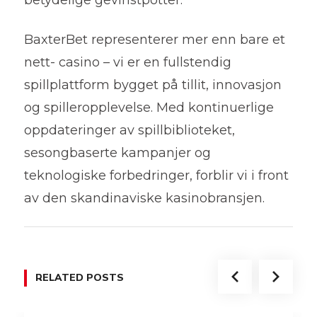
BaxterBet representerer mer enn bare et
nett- casino – vi er en fullstendig
spillplattform bygget på tillit, innovasjon
og spilleropplevelse. Med kontinuerlige
oppdateringer av spillbiblioteket,
sesongbaserte kampanjer og
teknologiske forbedringer, forblir vi i front
av den skandinaviske kasinobransjen.
RELATED POSTS