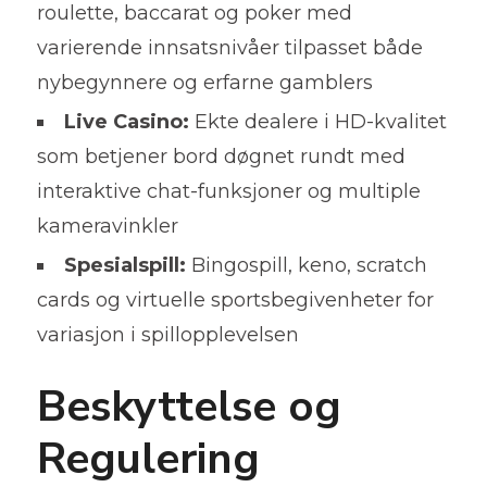
roulette, baccarat og poker med
varierende innsatsnivåer tilpasset både
nybegynnere og erfarne gamblers
Live Casino:
Ekte dealere i HD-kvalitet
som betjener bord døgnet rundt med
interaktive chat-funksjoner og multiple
kameravinkler
Spesialspill:
Bingospill, keno, scratch
cards og virtuelle sportsbegivenheter for
variasjon i spillopplevelsen
Beskyttelse og
Regulering