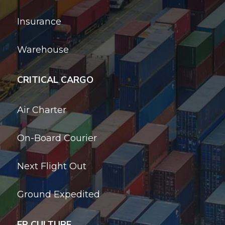
Insurance
Warehouse
CRITICAL CARGO
Air Charter
On-Board Courier
Next Flight Out
Ground Expedited
EP CULTURE