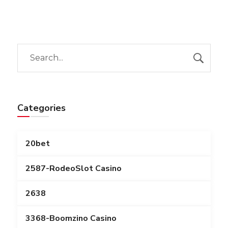
Categories
20bet
2587-RodeoSlot Casino
2638
3368-Boomzino Casino