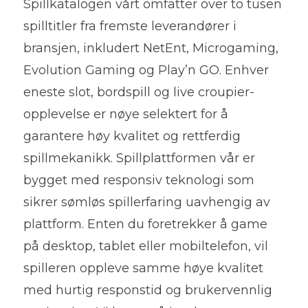
Spillkatalogen vårt omfatter over to tusen
spilltitler fra fremste leverandører i
bransjen, inkludert NetEnt, Microgaming,
Evolution Gaming og Play’n GO. Enhver
eneste slot, bordspill og live croupier-
opplevelse er nøye selektert for å
garantere høy kvalitet og rettferdig
spillmekanikk. Spillplattformen vår er
bygget med responsiv teknologi som
sikrer sømløs spillerfaring uavhengig av
plattform. Enten du foretrekker å game
på desktop, tablet eller mobiltelefon, vil
spilleren oppleve samme høye kvalitet
med hurtig responstid og brukervennlig