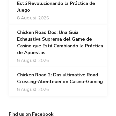
Está Revolucionando la Práctica de
Juego
8 August, 2026
Chicken Road Dos: Una Guía
Exhaustiva Suprema del Game de
Casino que Está Cambiando la Práctica
de Apuestas
8 August, 2026
Chicken Road 2: Das ultimative Road-
Crossing-Abenteuer im Casino-Gaming
8 August, 2026
Find us on Facebook