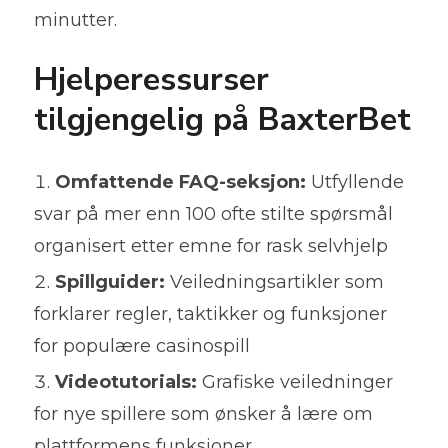
minutter.
Hjelperessurser
tilgjengelig på BaxterBet
Omfattende FAQ-seksjon:
Utfyllende
svar på mer enn 100 ofte stilte spørsmål
organisert etter emne for rask selvhjelp
Spillguider:
Veiledningsartikler som
forklarer regler, taktikker og funksjoner
for populære casinospill
Videotutorials:
Grafiske veiledninger
for nye spillere som ønsker å lære om
plattformens funksjoner