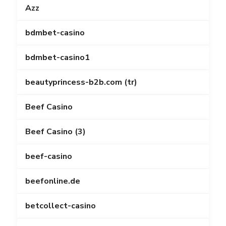
Azz
bdmbet-casino
bdmbet-casino1
beautyprincess-b2b.com (tr)
Beef Casino
Beef Casino (3)
beef-casino
beefonline.de
betcollect-casino