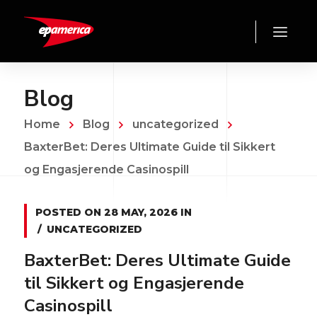
Blog
Home
Blog
uncategorized
BaxterBet: Deres Ultimate Guide til Sikkert
og Engasjerende Casinospill
POSTED ON
28 MAY, 2026
IN
UNCATEGORIZED
BaxterBet: Deres Ultimate Guide
til Sikkert og Engasjerende
Casinospill