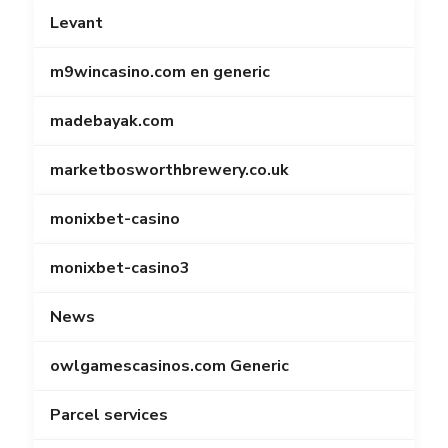
Levant
m9wincasino.com en generic
madebayak.com
marketbosworthbrewery.co.uk
monixbet-casino
monixbet-casino3
News
owlgamescasinos.com Generic
Parcel services