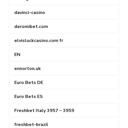
davinci-casino
deromibet.com
elvisluckcasino.com fr
EN
ennorton.uk
Euro Bets DE
Euro Bets ES
Freshbet Italy 3957 – 3959
freshbet-brazil