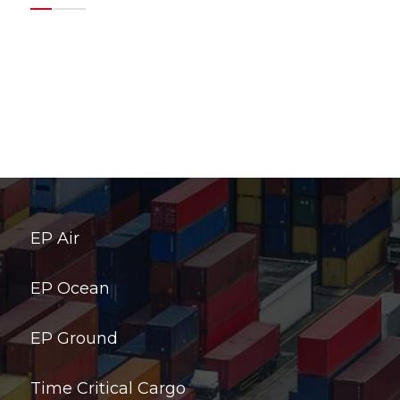
EP Air
EP Ocean
EP Ground
Time Critical Cargo