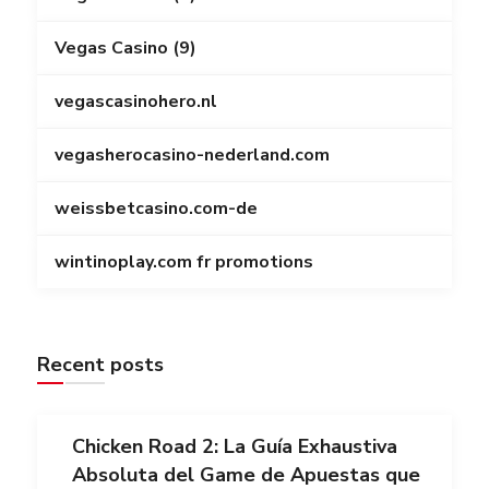
Vegas Casino (9)
vegascasinohero.nl
vegasherocasino-nederland.com
weissbetcasino.com-de
wintinoplay.com fr promotions
Recent posts
Chicken Road 2: La Guía Exhaustiva
Absoluta del Game de Apuestas que