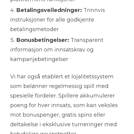
Betalingsveiledninger:
Trinnvis
instruksjoner for alle godkjente
betalingsmetoder
Bonusbetingelser:
Transparent
informasjon om innsatskrav og
kampanjebetingelser
Vi har også etablert et lojalitetssystem
som belønner regelmessig spill med
spesielle fordeler. Spillere akkumulerer
poeng for hver innsats, som kan veksles
mot bonuspenger, gratis spins eller
deltakelse i eksklusive turneringer med
betydelige gevinstpotter.