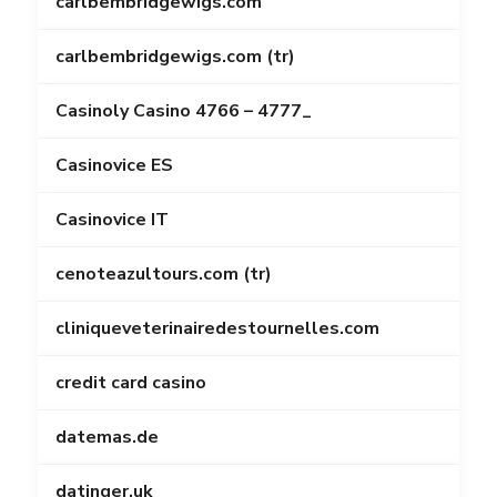
carlbembridgewigs.com
carlbembridgewigs.com (tr)
Casinoly Casino 4766 – 4777_
Casinovice ES
Casinovice IT
cenoteazultours.com (tr)
cliniqueveterinairedestournelles.com
credit card casino
datemas.de
datinger.uk