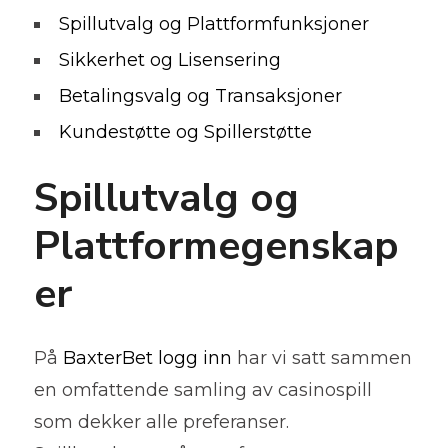
Spillutvalg og Plattformfunksjoner
Sikkerhet og Lisensering
Betalingsvalg og Transaksjoner
Kundestøtte og Spillerstøtte
Spillutvalg og
Plattformegenskap
er
På
BaxterBet logg inn
har vi satt sammen
en omfattende samling av casinospill
som dekker alle preferanser.