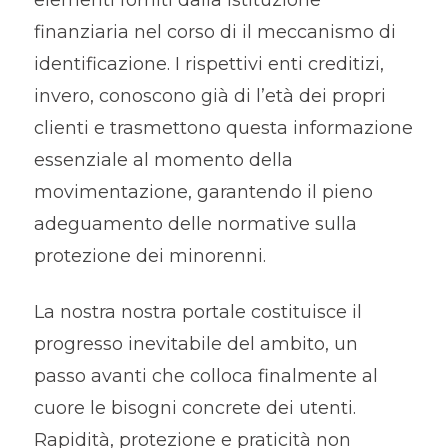
elementi forniti dalla istituzione
finanziaria nel corso di il meccanismo di
identificazione. I rispettivi enti creditizi,
invero, conoscono già di l’età dei propri
clienti e trasmettono questa informazione
essenziale al momento della
movimentazione, garantendo il pieno
adeguamento delle normative sulla
protezione dei minorenni.
La nostra nostra portale costituisce il
progresso inevitabile del ambito, un
passo avanti che colloca finalmente al
cuore le bisogni concrete dei utenti.
Rapidità, protezione e praticità non