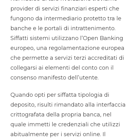
provider di servizi finanziari esperti che
fungono da intermediario protetto tra le
banche e le portali di intrattenimento.
Siffatti sistemi utilizzano l’Open Banking
europeo, una regolamentazione europea
che permette a servizi terzi accreditati di
collegarsi ai elementi del conto con il
consenso manifesto dell’utente.
Quando opti per siffatta tipologia di
deposito, risulti rimandato alla interfaccia
crittografata della propria banca, nel
quale immetti le credenziali che utilizzi
abitualmente per i servizi online. Il