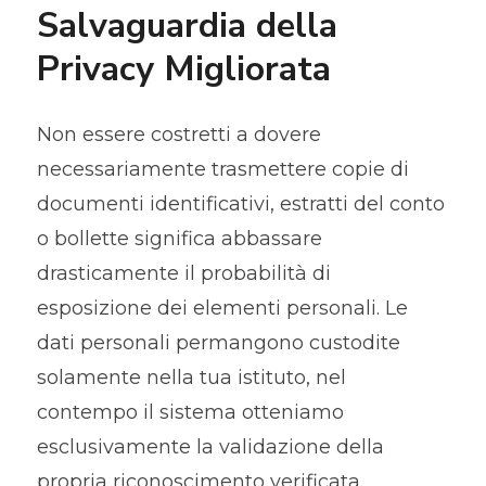
Salvaguardia della
Privacy Migliorata
Non essere costretti a dovere
necessariamente trasmettere copie di
documenti identificativi, estratti del conto
o bollette significa abbassare
drasticamente il probabilità di
esposizione dei elementi personali. Le
dati personali permangono custodite
solamente nella tua istituto, nel
contempo il sistema otteniamo
esclusivamente la validazione della
propria riconoscimento verificata.