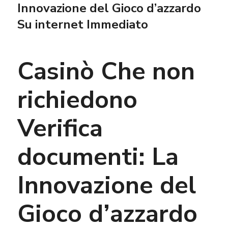
Innovazione del Gioco d’azzardo
Su internet Immediato
Casinò Che non
richiedono
Verifica
documenti: La
Innovazione del
Gioco d’azzardo