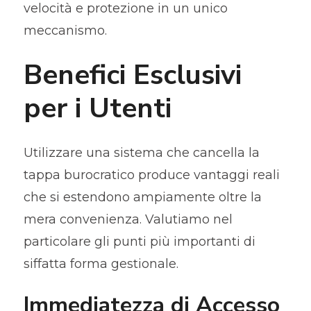
velocità e protezione in un unico
meccanismo.
Benefici Esclusivi
per i Utenti
Utilizzare una sistema che cancella la
tappa burocratico produce vantaggi reali
che si estendono ampiamente oltre la
mera convenienza. Valutiamo nel
particolare gli punti più importanti di
siffatta forma gestionale.
Immediatezza di Accesso