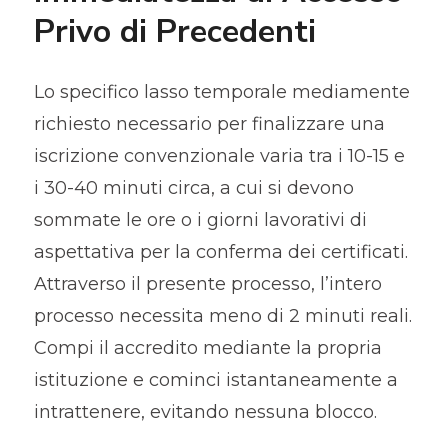
Privo di Precedenti
Lo specifico lasso temporale mediamente
richiesto necessario per finalizzare una
iscrizione convenzionale varia tra i 10-15 e
i 30-40 minuti circa, a cui si devono
sommate le ore o i giorni lavorativi di
aspettativa per la conferma dei certificati.
Attraverso il presente processo, l’intero
processo necessita meno di 2 minuti reali.
Compi il accredito mediante la propria
istituzione e cominci istantaneamente a
intrattenere, evitando nessuna blocco.