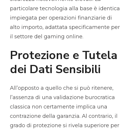
particolare tecnologia alla base è identica
impiegata per operazioni finanziarie di
alto importo, adattata specificamente per
il settore del gaming online.
Protezione e Tutela
dei Dati Sensibili
All’opposto a quello che si può ritenere,
l’assenza di una validazione burocratica
classica non certamente implica una
contrazione della garanzia. Al contrario, il
grado di protezione si rivela superiore per