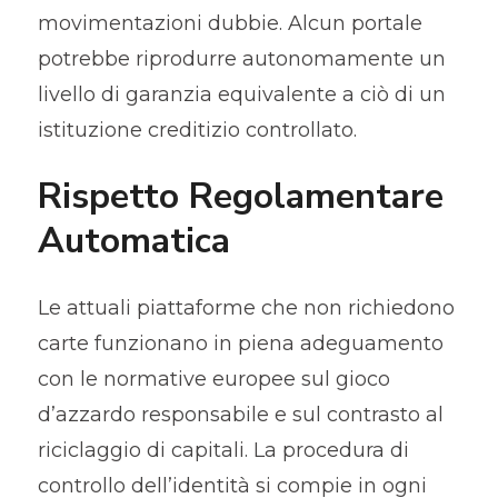
movimentazioni dubbie. Alcun portale
potrebbe riprodurre autonomamente un
livello di garanzia equivalente a ciò di un
istituzione creditizio controllato.
Rispetto Regolamentare
Automatica
Le attuali piattaforme che non richiedono
carte funzionano in piena adeguamento
con le normative europee sul gioco
d’azzardo responsabile e sul contrasto al
riciclaggio di capitali. La procedura di
controllo dell’identità si compie in ogni