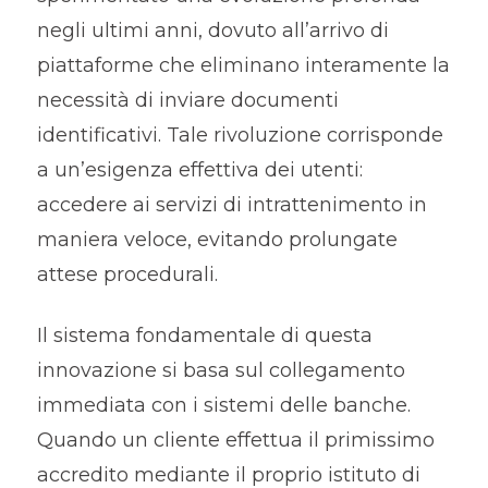
negli ultimi anni, dovuto all’arrivo di
piattaforme che eliminano interamente la
necessità di inviare documenti
identificativi. Tale rivoluzione corrisponde
a un’esigenza effettiva dei utenti:
accedere ai servizi di intrattenimento in
maniera veloce, evitando prolungate
attese procedurali.
Il sistema fondamentale di questa
innovazione si basa sul collegamento
immediata con i sistemi delle banche.
Quando un cliente effettua il primissimo
accredito mediante il proprio istituto di