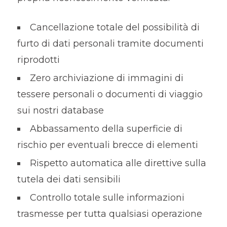
Cancellazione totale del possibilità di
furto di dati personali tramite documenti
riprodotti
Zero archiviazione di immagini di
tessere personali o documenti di viaggio
sui nostri database
Abbassamento della superficie di
rischio per eventuali brecce di elementi
Rispetto automatica alle direttive sulla
tutela dei dati sensibili
Controllo totale sulle informazioni
trasmesse per tutta qualsiasi operazione