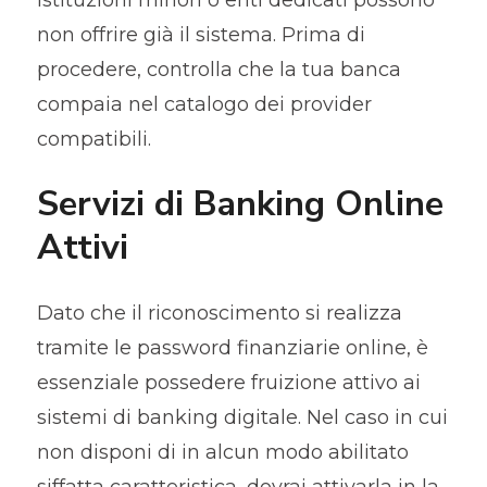
istituzioni minori o enti dedicati possono
non offrire già il sistema. Prima di
procedere, controlla che la tua banca
compaia nel catalogo dei provider
compatibili.
Servizi di Banking Online
Attivi
Dato che il riconoscimento si realizza
tramite le password finanziarie online, è
essenziale possedere fruizione attivo ai
sistemi di banking digitale. Nel caso in cui
non disponi di in alcun modo abilitato