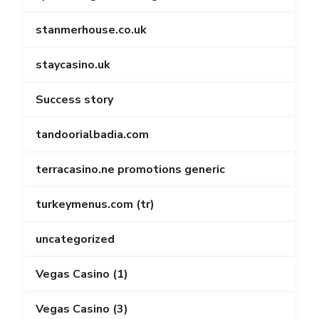
stanmerhouse.co.uk
staycasino.uk
Success story
tandoorialbadia.com
terracasino.ne promotions generic
turkeymenus.com (tr)
uncategorized
Vegas Casino (1)
Vegas Casino (3)