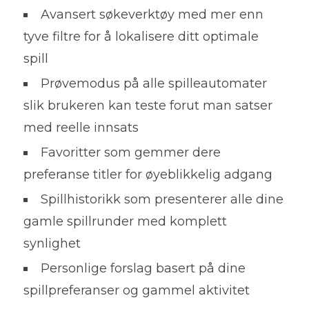
Avansert søkeverktøy med mer enn
tyve filtre for å lokalisere ditt optimale
spill
Prøvemodus på alle spilleautomater
slik brukeren kan teste forut man satser
med reelle innsats
Favoritter som gemmer dere
preferanse titler for øyeblikkelig adgang
Spillhistorikk som presenterer alle dine
gamle spillrunder med komplett
synlighet
Personlige forslag basert på dine
spillpreferanser og gammel aktivitet