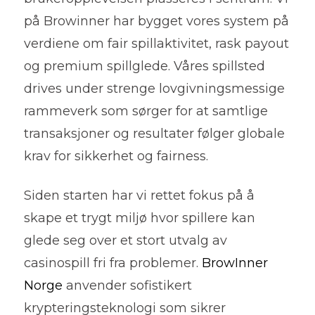
på Browinner har bygget vores system på
verdiene om fair spillaktivitet, rask payout
og premium spillglede. Våres spillsted
drives under strenge lovgivningsmessige
rammeverk som sørger for at samtlige
transaksjoner og resultater følger globale
krav for sikkerhet og fairness.
Siden starten har vi rettet fokus på å
skape et trygt miljø hvor spillere kan
glede seg over et stort utvalg av
casinospill fri fra problemer.
BrowInner
Norge
anvender sofistikert
krypteringsteknologi som sikrer