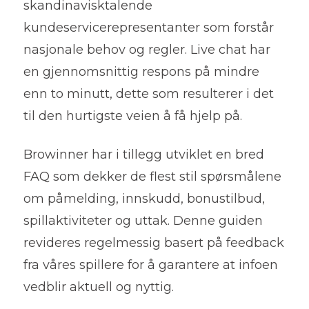
skandinavisktalende
kundeservicerepresentanter som forstår
nasjonale behov og regler. Live chat har
en gjennomsnittig respons på mindre
enn to minutt, dette som resulterer i det
til den hurtigste veien å få hjelp på.
Browinner har i tillegg utviklet en bred
FAQ som dekker de flest stil spørsmålene
om påmelding, innskudd, bonustilbud,
spillaktiviteter og uttak. Denne guiden
revideres regelmessig basert på feedback
fra våres spillere for å garantere at infoen
vedblir aktuell og nyttig.