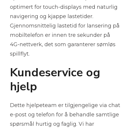
optimert for touch-displays med naturlig
navigering og kjappe lastetider.
Gjennomsnittelig lastetid for lansering på
mobiltelefon er innen tre sekunder på
4G-nettverk, det som garanterer sømløs
spillflyt.
Kundeservice og
hjelp
Dette hjelpeteam er tilgjengelige via chat
e-post og telefon for å behandle samtlige
spørsmål hurtig og faglig. Vi har