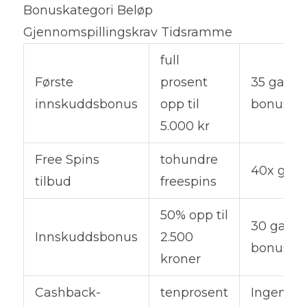
Bonuskategori Beløp
Gjennomspillingskrav Tidsramme
full
Første
prosent
35 gange
innskuddsbonus
opp til
bonusbe
5.000 kr
Free Spins
tohundre
40x gevi
tilbud
freespins
50% opp til
30 gang
Innskuddsbonus
2.500
bonusbe
kroner
Cashback-
tenprosent
Ingen