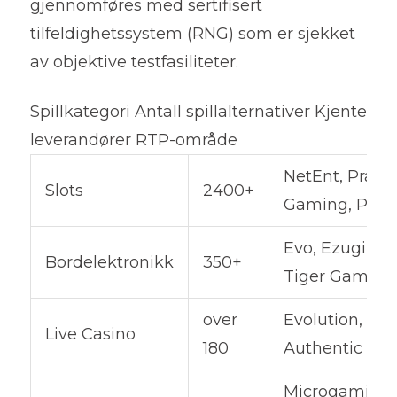
gjennomføres med sertifisert
tilfeldighetssystem (RNG) som er sjekket
av objektive testfasiliteter.
Spillkategori Antall spillalternativer Kjente
leverandører RTP-område
NetEnt, Pragm
Slots
2400+
Gaming, Play’
Evo, Ezugi, R
Bordelektronikk
350+
Tiger Gaming
over
Evolution,
Live Casino
180
Authentic Ga
Microgaming,