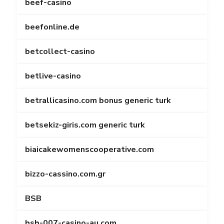
beef-casino
beefonline.de
betcollect-casino
betlive-casino
betrallicasino.com bonus generic turk
betsekiz-giris.com generic turk
biaicakewomenscooperative.com
bizzo-cassino.com.gr
BSB
bsb-007-casino-au.com