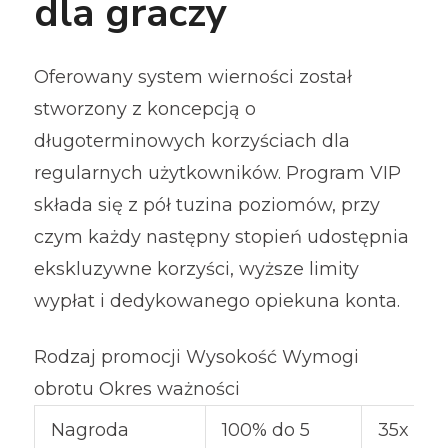
dla graczy
Oferowany system wierności został
stworzony z koncepcją o
długoterminowych korzyściach dla
regularnych użytkowników. Program VIP
składa się z pół tuzina poziomów, przy
czym każdy następny stopień udostępnia
ekskluzywne korzyści, wyższe limity
wypłat i dedykowanego opiekuna konta.
Rodzaj promocji Wysokość Wymogi
obrotu Okres ważności
Nagroda
100% do 5
35x bon