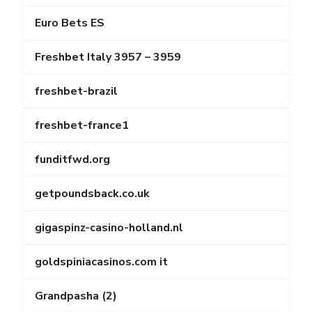
Euro Bets ES
Freshbet Italy 3957 – 3959
freshbet-brazil
freshbet-france1
funditfwd.org
getpoundsback.co.uk
gigaspinz-casino-holland.nl
goldspiniacasinos.com it
Grandpasha (2)