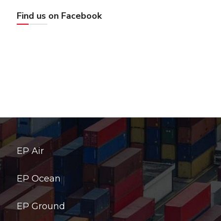
Find us on Facebook
EP Air
EP Ocean
EP Ground