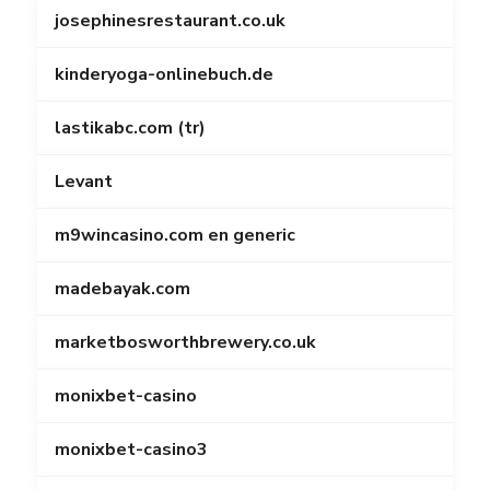
josephinesrestaurant.co.uk
kinderyoga-onlinebuch.de
lastikabc.com (tr)
Levant
m9wincasino.com en generic
madebayak.com
marketbosworthbrewery.co.uk
monixbet-casino
monixbet-casino3