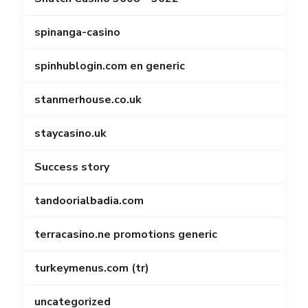
spinanga-casino
spinhublogin.com en generic
stanmerhouse.co.uk
staycasino.uk
Success story
tandoorialbadia.com
terracasino.ne promotions generic
turkeymenus.com (tr)
uncategorized