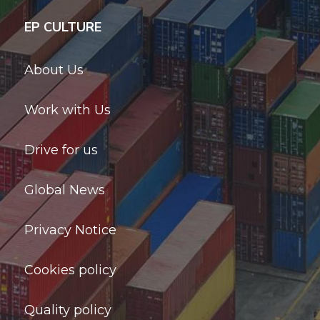
EP CULTURE
About Us
Work with Us
Drive for us
Global News
Privacy Notice
Cookies policy
Quality policy