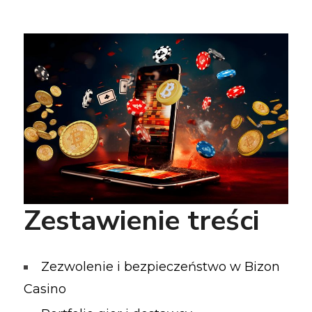
Zestawienie treści
Zezwolenie i bezpieczeństwo w Bizon
Casino