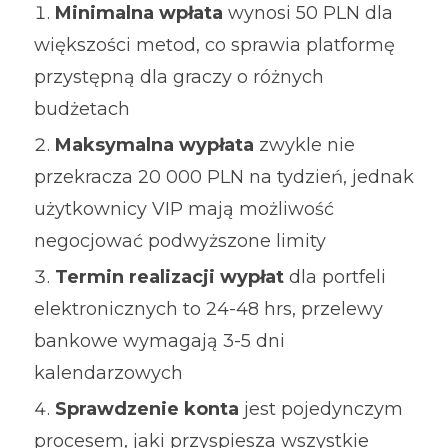
Minimalna wpłata
wynosi 50 PLN dla
większości metod, co sprawia platformę
przystępną dla graczy o różnych
budżetach
Maksymalna wypłata
zwykle nie
przekracza 20 000 PLN na tydzień, jednak
użytkownicy VIP mają możliwość
negocjować podwyższone limity
Termin realizacji wypłat
dla portfeli
elektronicznych to 24-48 hrs, przelewy
bankowe wymagają 3-5 dni
kalendarzowych
Sprawdzenie konta
jest pojedynczym
procesem, jaki przyspiesza wszystkie