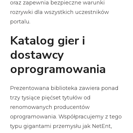
oraz zapewnia bezpieczne warunki
rozrywki dla wszystkich uczestników
portalu.
Katalog gier i
dostawcy
oprogramowania
Prezentowana biblioteka zawiera ponad
trzy tysiące pięćset tytułów od
renomowanych producentów
oprogramowania. Współpracujemy z tego
typu gigantami przemysłu jak NetEnt,