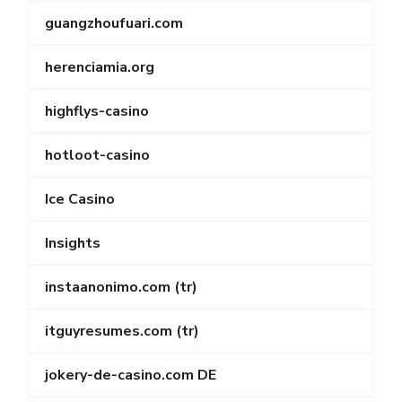
guangzhoufuari.com
herenciamia.org
highflys-casino
hotloot-casino
Ice Casino
Insights
instaanonimo.com (tr)
itguyresumes.com (tr)
jokery-de-casino.com DE