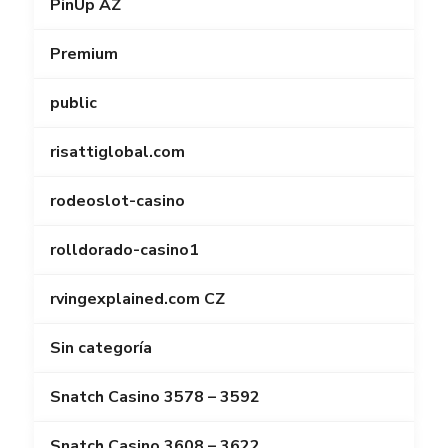
PinUp AZ
Premium
public
risattiglobal.com
rodeoslot-casino
rolldorado-casino1
rvingexplained.com CZ
Sin categoría
Snatch Casino 3578 – 3592
Snatch Casino 3608 – 3622