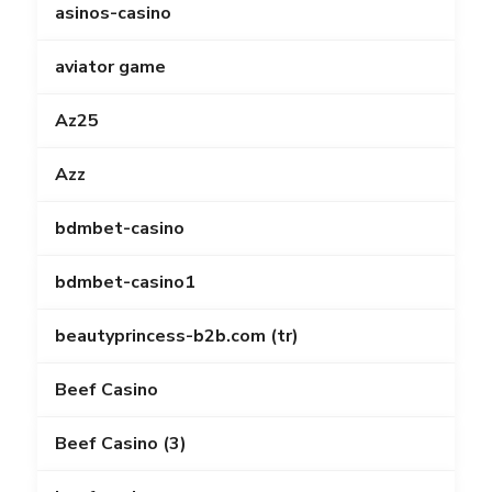
asinos-casino
aviator game
Az25
Azz
bdmbet-casino
bdmbet-casino1
beautyprincess-b2b.com (tr)
Beef Casino
Beef Casino (3)