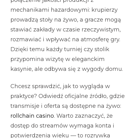
połączenie jakości produkcji z
mechanikami hazardowymi: krupierzy
prowadzą stoły na żywo, a gracze mogą
stawiać zakłady w czasie rzeczywistym,
rozmawiać i wpływać na atmosferę gry.
Dzięki temu każdy turniej czy stolik
przypomina wizytę w eleganckim
kasynie, ale odbywa się z wygody domu.
Chcesz sprawdzić, jak to wygląda w
praktyce? Odwiedź oficjalne źródło, gdzie
transmisje i oferta są dostępne na żywo:
rollchain casino
. Warto zaznaczyć, że
dostęp do streamów wymaga konta i
potwierdzenia wieku — to rozrywka