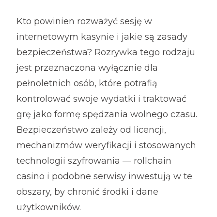
Kto powinien rozważyć sesję w
internetowym kasynie i jakie są zasady
bezpieczeństwa? Rozrywka tego rodzaju
jest przeznaczona wyłącznie dla
pełnoletnich osób, które potrafią
kontrolować swoje wydatki i traktować
grę jako formę spędzania wolnego czasu.
Bezpieczeństwo zależy od licencji,
mechanizmów weryfikacji i stosowanych
technologii szyfrowania — rollchain
casino i podobne serwisy inwestują w te
obszary, by chronić środki i dane
użytkowników.