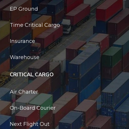
EP Ground
Time Critical Cargo
Insurance
Warehouse
CRITICAL CARGO
Air Charter
On-Board Courier
Next Flight Out