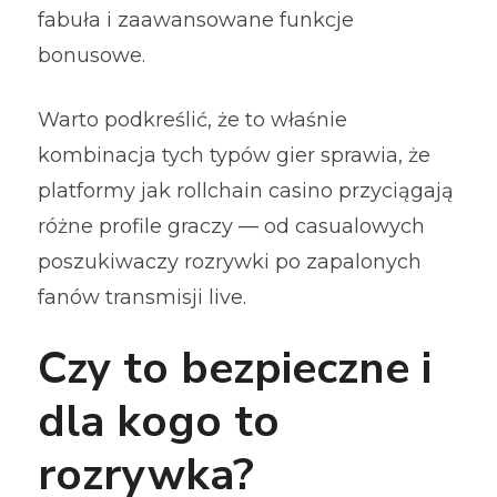
fabuła i zaawansowane funkcje
bonusowe.
Warto podkreślić, że to właśnie
kombinacja tych typów gier sprawia, że
platformy jak rollchain casino przyciągają
różne profile graczy — od casualowych
poszukiwaczy rozrywki po zapalonych
fanów transmisji live.
Czy to bezpieczne i
dla kogo to
rozrywka?