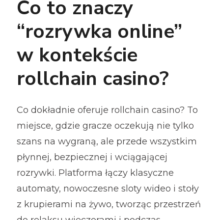
Co to znaczy
“rozrywka online”
w kontekście
rollchain casino?
Co dokładnie oferuje rollchain casino? To
miejsce, gdzie gracze oczekują nie tylko
szans na wygraną, ale przede wszystkim
płynnej, bezpiecznej i wciągającej
rozrywki. Platforma łączy klasyczne
automaty, nowoczesne sloty wideo i stoły
z krupierami na żywo, tworząc przestrzeń