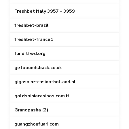
Freshbet Italy 3957 – 3959
freshbet-brazil
freshbet-france1
funditfwd.org
getpoundsback.co.uk
gigaspinz-casino-holland.nl
goldspiniacasinos.com it
Grandpasha (2)
guangzhoufuari.com