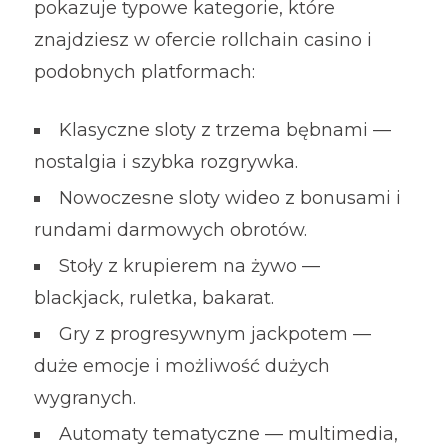
pokazuje typowe kategorie, które
znajdziesz w ofercie rollchain casino i
podobnych platformach:
Klasyczne sloty z trzema bębnami —
nostalgia i szybka rozgrywka.
Nowoczesne sloty wideo z bonusami i
rundami darmowych obrotów.
Stoły z krupierem na żywo —
blackjack, ruletka, bakarat.
Gry z progresywnym jackpotem —
duże emocje i możliwość dużych
wygranych.
Automaty tematyczne — multimedia,