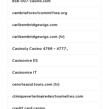
bsb-007-casino.com
cambriaforestcommittee.org
carlbembridgewigs.com
carlbembridgewigs.com (tr)
Casinoly Casino 4766 – 4777_
Casinovice ES
Casinovice IT
cenoteazultours.com (tr)
cliniqueveterinairedestournelles.com
credit card casino