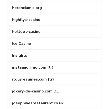
herenciamia.org
highflys-casino
hotloot-casino
Ice Casino
Insights
instaanonimo.com (tr)
itguyresumes.com (tr)
jokery-de-casino.com DE
josephinesrestaurant.co.uk