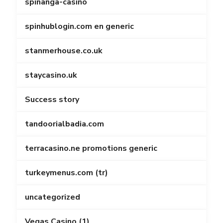
spinanga-casino
spinhublogin.com en generic
stanmerhouse.co.uk
staycasino.uk
Success story
tandoorialbadia.com
terracasino.ne promotions generic
turkeymenus.com (tr)
uncategorized
Vegas Casino (1)