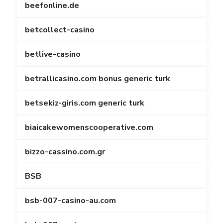
beefonline.de
betcollect-casino
betlive-casino
betrallicasino.com bonus generic turk
betsekiz-giris.com generic turk
biaicakewomenscooperative.com
bizzo-cassino.com.gr
BSB
bsb-007-casino-au.com