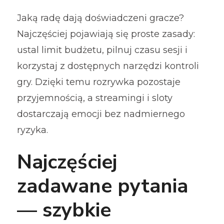
Jaką radę dają doświadczeni gracze?
Najczęściej pojawiają się proste zasady:
ustal limit budżetu, pilnuj czasu sesji i
korzystaj z dostępnych narzędzi kontroli
gry. Dzięki temu rozrywka pozostaje
przyjemnością, a streamingi i sloty
dostarczają emocji bez nadmiernego
ryzyka.
Najczęściej
zadawane pytania
— szybkie