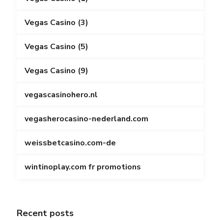
Vegas Casino (3)
Vegas Casino (5)
Vegas Casino (9)
vegascasinohero.nl
vegasherocasino-nederland.com
weissbetcasino.com-de
wintinoplay.com fr promotions
Recent posts