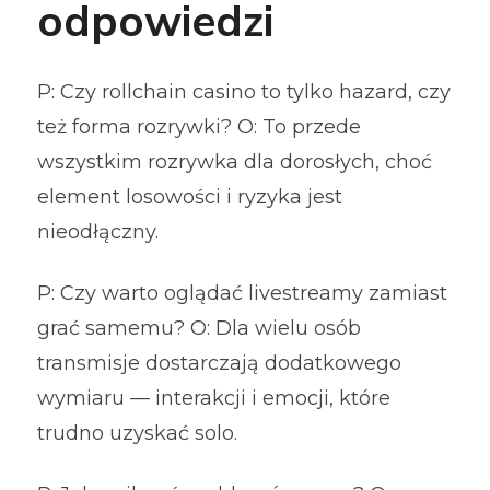
odpowiedzi
P: Czy rollchain casino to tylko hazard, czy
też forma rozrywki? O: To przede
wszystkim rozrywka dla dorosłych, choć
element losowości i ryzyka jest
nieodłączny.
P: Czy warto oglądać livestreamy zamiast
grać samemu? O: Dla wielu osób
transmisje dostarczają dodatkowego
wymiaru — interakcji i emocji, które
trudno uzyskać solo.