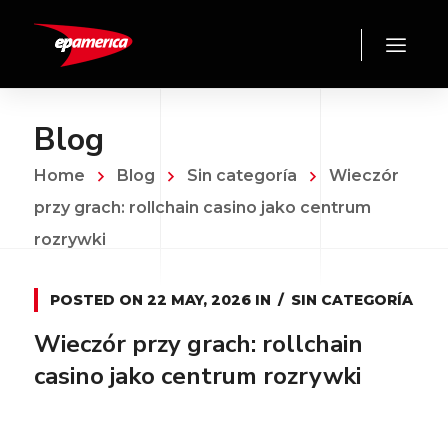
Blog
Home
Blog
Sin categoría
Wieczór
przy grach: rollchain casino jako centrum
rozrywki
POSTED ON
22 MAY, 2026
IN
SIN CATEGORÍA
Wieczór przy grach: rollchain
casino jako centrum rozrywki