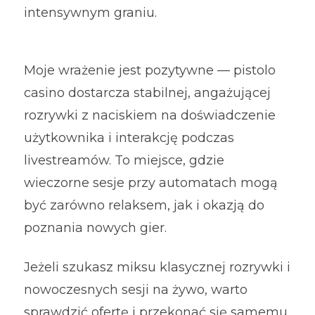
intensywnym graniu.
Moje wrażenie jest pozytywne — pistolo
casino dostarcza stabilnej, angażującej
rozrywki z naciskiem na doświadczenie
użytkownika i interakcję podczas
livestreamów. To miejsce, gdzie
wieczorne sesje przy automatach mogą
być zarówno relaksem, jak i okazją do
poznania nowych gier.
Jeżeli szukasz miksu klasycznej rozrywki i
nowoczesnych sesji na żywo, warto
sprawdzić ofertę i przekonać się samemu,