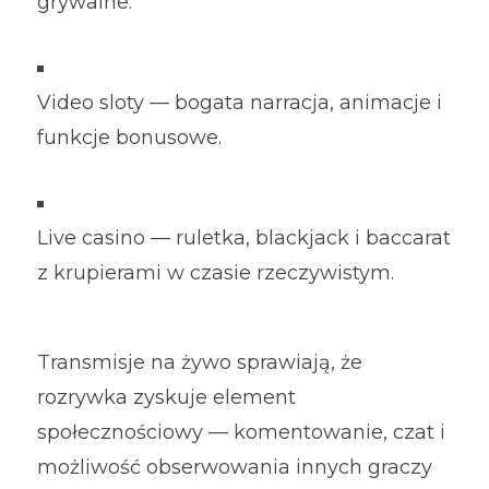
grywalne.
Video sloty — bogata narracja, animacje i
funkcje bonusowe.
Live casino — ruletka, blackjack i baccarat
z krupierami w czasie rzeczywistym.
Transmisje na żywo sprawiają, że
rozrywka zyskuje element
społecznościowy — komentowanie, czat i
możliwość obserwowania innych graczy