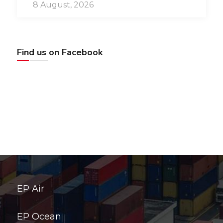
8 August, 2026
Find us on Facebook
EP Air
EP Ocean