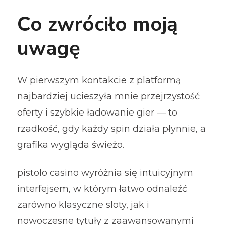
Co zwróciło moją
uwagę
W pierwszym kontakcie z platformą
najbardziej ucieszyła mnie przejrzystość
oferty i szybkie ładowanie gier — to
rzadkość, gdy każdy spin działa płynnie, a
grafika wygląda świeżo.
pistolo casino wyróżnia się intuicyjnym
interfejsem, w którym łatwo odnaleźć
zarówno klasyczne sloty, jak i
nowoczesne tytuły z zaawansowanymi