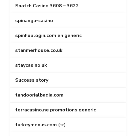
Snatch Casino 3608 – 3622
spinanga-casino
spinhublogin.com en generic
stanmerhouse.co.uk
staycasino.uk
Success story
tandoorialbadia.com
terracasino.ne promotions generic
turkeymenus.com (tr)