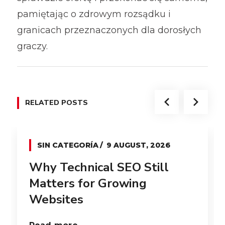
pamiętając o zdrowym rozsądku i
granicach przeznaczonych dla dorosłych
graczy.
RELATED POSTS
SIN CATEGORÍA
9 AUGUST, 2026
Why Technical SEO Still
Matters for Growing
Websites