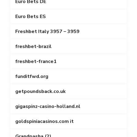
Euro Bets DE
Euro Bets ES
Freshbet Italy 3957 – 3959
freshbet-brazil
freshbet-france1
funditfwd.org
getpoundsback.co.uk
gigaspinz-casino-holland.nl
goldspiniacasinos.com it
Grandpasha (2)