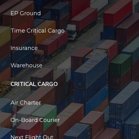
EP Ground
Time Critical Cargo
Insurance
Warehouse
CRITICAL CARGO
Air Charter
On-Board Courier
Next Flight Out