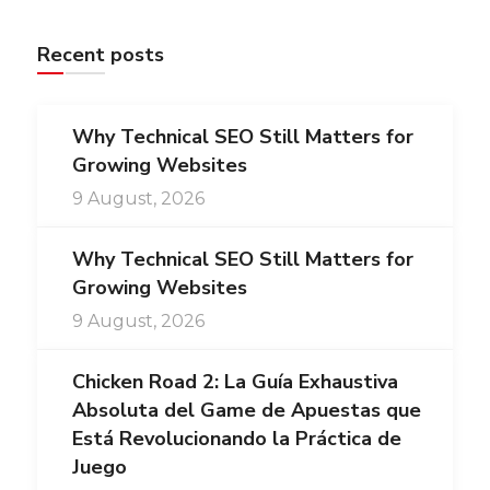
Recent posts
Why Technical SEO Still Matters for
Growing Websites
9 August, 2026
Why Technical SEO Still Matters for
Growing Websites
9 August, 2026
Chicken Road 2: La Guía Exhaustiva
Absoluta del Game de Apuestas que
Está Revolucionando la Práctica de
Juego