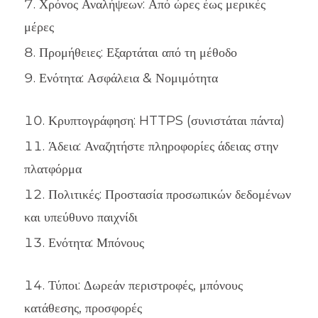
Χρόνος Αναλήψεων: Από ώρες έως μερικές
μέρες
Προμήθειες: Εξαρτάται από τη μέθοδο
Ενότητα: Ασφάλεια & Νομιμότητα
Κρυπτογράφηση: HTTPS (συνιστάται πάντα)
Άδεια: Αναζητήστε πληροφορίες άδειας στην
πλατφόρμα
Πολιτικές: Προστασία προσωπικών δεδομένων
και υπεύθυνο παιχνίδι
Ενότητα: Μπόνους
Τύποι: Δωρεάν περιστροφές, μπόνους
κατάθεσης, προσφορές