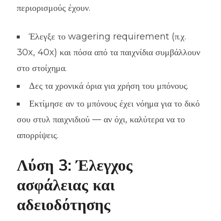
περιορισμούς έχουν.
Έλεγξε το wagering requirement (π.χ.
30x, 40x) και πόσα από τα παιχνίδια συμβάλλουν
στο στοίχημα.
Δες τα χρονικά όρια για χρήση του μπόνους.
Εκτίμησε αν το μπόνους έχει νόημα για το δικό
σου στυλ παιχνιδιού — αν όχι, καλύτερα να το
απορρίψεις.
Λύση 3: Έλεγχος
ασφάλειας και
αδειοδότησης