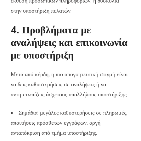
έκθεση προσωπικών πληροφοριών, ή δυσκολία
στην υποστήριξη πελατών.
4. Προβλήματα με
αναλήψεις και επικοινωνία
με υποστήριξη
Μετά από κέρδη, η πιο απογοητευτική στιγμή είναι
να δεις καθυστερήσεις σε αναλήψεις ή να
αντιμετωπίζεις άσχετους υπαλλήλους υποστήριξης.
Σημάδια: μεγάλες καθυστερήσεις σε πληρωμές,
απαιτήσεις πρόσθετων εγγράφων, αργή
ανταπόκριση από τμήμα υποστήριξης.