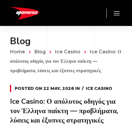
Blog
Home
Blog
Ice Casino
Ice Casino: Ο
απόλυτος οδηγός για τον Έλληνα παίκτη —
προβλήματα, λύσεις και έξυπνες στρατηγικές
POSTED ON
22 MAY, 2026
IN
ICE CASINO
Ice Casino: Ο απόλυτος οδηγός για
τον Έλληνα παίκτη — προβλήματα,
λύσεις και έξυπνες στρατηγικές