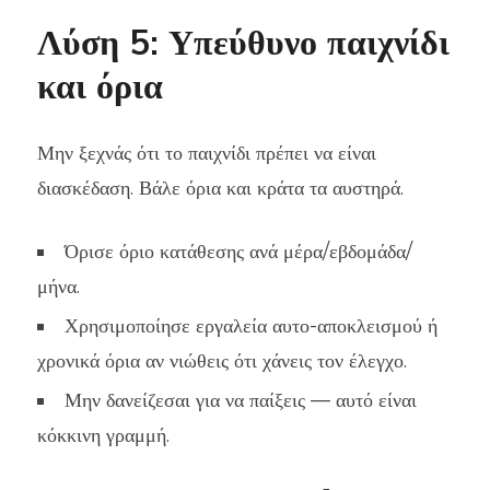
Λύση 5: Υπεύθυνο παιχνίδι
και όρια
Μην ξεχνάς ότι το παιχνίδι πρέπει να είναι
διασκέδαση. Βάλε όρια και κράτα τα αυστηρά.
Όρισε όριο κατάθεσης ανά μέρα/εβδομάδα/
μήνα.
Χρησιμοποίησε εργαλεία αυτο-αποκλεισμού ή
χρονικά όρια αν νιώθεις ότι χάνεις τον έλεγχο.
Μην δανείζεσαι για να παίξεις — αυτό είναι
κόκκινη γραμμή.