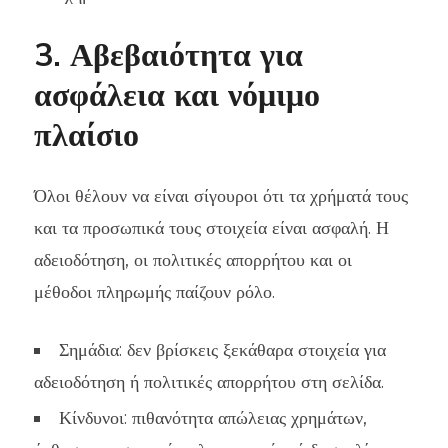
3. Αβεβαιότητα για
ασφάλεια και νόμιμο
πλαίσιο
Όλοι θέλουν να είναι σίγουροι ότι τα χρήματά τους
και τα προσωπικά τους στοιχεία είναι ασφαλή. Η
αδειοδότηση, οι πολιτικές απορρήτου και οι
μέθοδοι πληρωμής παίζουν ρόλο.
Σημάδια: δεν βρίσκεις ξεκάθαρα στοιχεία για
αδειοδότηση ή πολιτικές απορρήτου στη σελίδα.
Κίνδυνοι: πιθανότητα απώλειας χρημάτων,