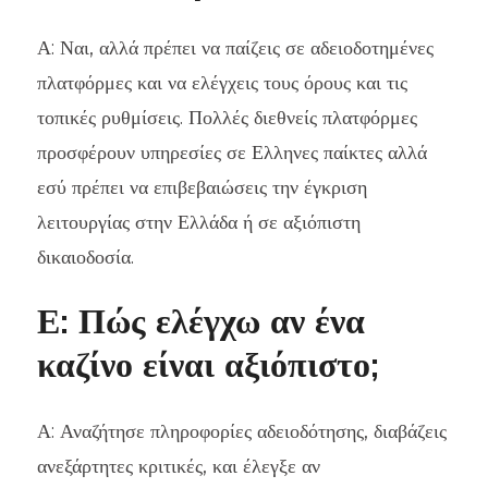
Α: Ναι, αλλά πρέπει να παίζεις σε αδειοδοτημένες
πλατφόρμες και να ελέγχεις τους όρους και τις
τοπικές ρυθμίσεις. Πολλές διεθνείς πλατφόρμες
προσφέρουν υπηρεσίες σε Ελληνες παίκτες αλλά
εσύ πρέπει να επιβεβαιώσεις την έγκριση
λειτουργίας στην Ελλάδα ή σε αξιόπιστη
δικαιοδοσία.
Ε: Πώς ελέγχω αν ένα
καζίνο είναι αξιόπιστο;
Α: Αναζήτησε πληροφορίες αδειοδότησης, διαβάζεις
ανεξάρτητες κριτικές, και έλεγξε αν