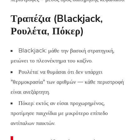
Τραπέζια (Blackjack,
Ρουλέτα, Πόκερ)
Blackjack: μάθε την βασική στρατηγική,
μειώνει το πλεονέκτημα του καζίνο.
Ρουλέτα: να θυμάσαι ότι δεν υπάρχει
"θερμοκρασία" των αριθμών — κάθε περιστροφή
είναι ανεξάρτητη.
Πόκερ: εκτός αν είσαι προχωρημένος,
προτίμησε παιχνίδια με μικρότερο επίπεδο
αντίπαλων παικτών.