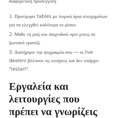
διαφορετική προσέγγιση:
Προτίμησε tables με λογικά όρια στοιχημάτων
για να ελεγχθεί καλύτερα το ρίσκο.
Μάθε τη ροή του παιχνιδιού πριν μπεις σε
ζωντανό τραπέζι.
Διατήρησε την ψυχραιμία σου — οι live
dealers βλέπουν τις κινήσεις και δεν υπάρχει
"restart".
Εργαλεία και
λειτουργίες που
πρέπει να γνωρίζεις