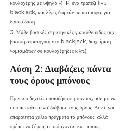
κουλοχέρης με υψηλό RTP, ένα τραπέζι live
blackjack, και λίγες δωρεάν περιστροφές για
διασκέδαση.
Μάθε βασικές στρατηγικές για κάθε είδος (π.χ.
βασική στρατηγική στο blackjack, διαχείριση
νομισμάτων σε κουλοχέρηδες κ.λπ.).
Λύση 2: Διαβάζεις πάντα
τους όρους μπόνους
Πριν αποδεχτείς οποιοδήποτε μπόνους, άσε με να
σου πω κάτι απλό: διάβασε τους όρους. Δεν είναι
απαραίτητα χάλια πράγματα τα μπόνους, αλλά
πρέπει να ξέρεις τι υπόσχονται και ποιους