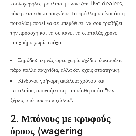
κουλοχέρηδες, ρουλέτα, μπλάκτζακ, live dealers,
πόκερ και ειδικά παιχνίδια. Το πρόβλημα είναι ότι η
ποικιλία μπορεί να σε μπερδέψει, να σου τραβήξει
την προσοχή και να σε κάνει να σπαταλάς χρόνο
και χρήμα χωρίς στόχο.
Σημάδια: περνάς ώρες χωρίς σχέδιο, δοκιμάζεις
πάρα πολλά παιχνίδια, αλλά δεν έχεις στρατηγική.
Κίνδυνοι: γρήγορη απώλεια χρόνου και
κεφαλαίου, απογοήτευση, και αίσθημα ότι "δεν
ξέρεις από πού να αρχίσεις".
2. Μπόνους με κρυφούς
όρους (wagering