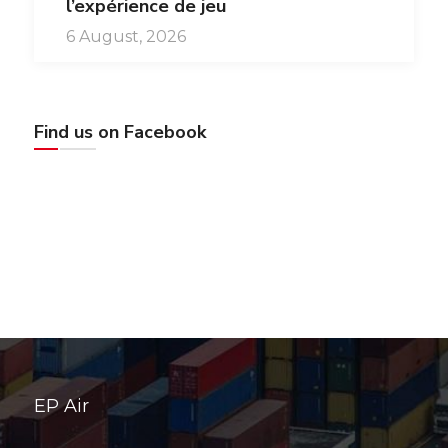
l’expérience de jeu
6 August, 2026
Find us on Facebook
EP Air