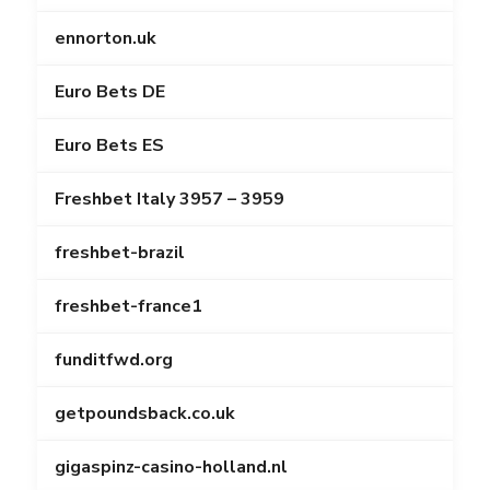
ennorton.uk
Euro Bets DE
Euro Bets ES
Freshbet Italy 3957 – 3959
freshbet-brazil
freshbet-france1
funditfwd.org
getpoundsback.co.uk
gigaspinz-casino-holland.nl