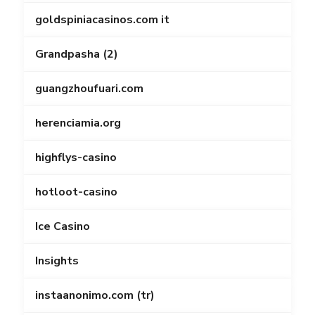
goldspiniacasinos.com it
Grandpasha (2)
guangzhoufuari.com
herenciamia.org
highflys-casino
hotloot-casino
Ice Casino
Insights
instaanonimo.com (tr)