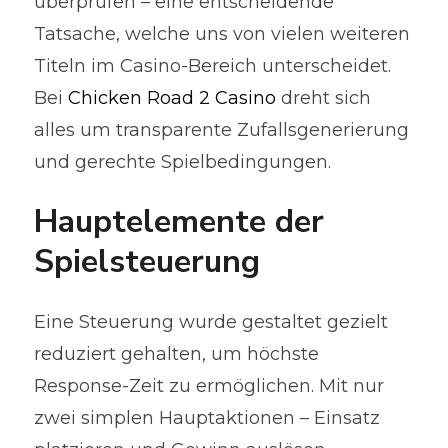
überprüfen – eine entscheidende
Tatsache, welche uns von vielen weiteren
Titeln im Casino-Bereich unterscheidet.
Bei
Chicken Road 2 Casino
dreht sich
alles um transparente Zufallsgenerierung
und gerechte Spielbedingungen.
Hauptelemente der
Spielsteuerung
Eine Steuerung wurde gestaltet gezielt
reduziert gehalten, um höchste
Response-Zeit zu ermöglichen. Mit nur
zwei simplen Hauptaktionen – Einsatz