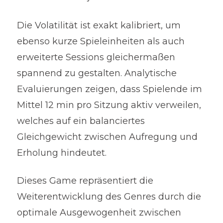
Die Volatilität ist exakt kalibriert, um
ebenso kurze Spieleinheiten als auch
erweiterte Sessions gleichermaßen
spannend zu gestalten. Analytische
Evaluierungen zeigen, dass Spielende im
Mittel 12 min pro Sitzung aktiv verweilen,
welches auf ein balanciertes
Gleichgewicht zwischen Aufregung und
Erholung hindeutet.
Dieses Game repräsentiert die
Weiterentwicklung des Genres durch die
optimale Ausgewogenheit zwischen