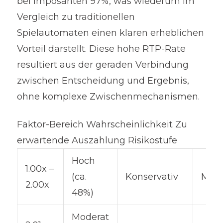
bei imposanten 97%, was wiederum im
Vergleich zu traditionellen
Spielautomaten einen klaren erheblichen
Vorteil darstellt. Diese hohe RTP-Rate
resultiert aus der geraden Verbindung
zwischen Entscheidung und Ergebnis,
ohne komplexe Zwischenmechanismen.
Faktor-Bereich Wahrscheinlichkeit Zu
erwartende Auszahlung Risikostufe
Hoch
1.00x –
(ca.
Konservativ
Mini
2.00x
48%)
Moderat