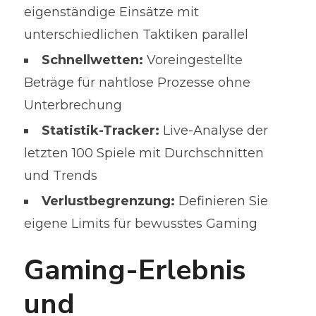
eigenständige Einsätze mit
unterschiedlichen Taktiken parallel
Schnellwetten:
Voreingestellte
Beträge für nahtlose Prozesse ohne
Unterbrechung
Statistik-Tracker:
Live-Analyse der
letzten 100 Spiele mit Durchschnitten
und Trends
Verlustbegrenzung:
Definieren Sie
eigene Limits für bewusstes Gaming
Gaming-Erlebnis
und