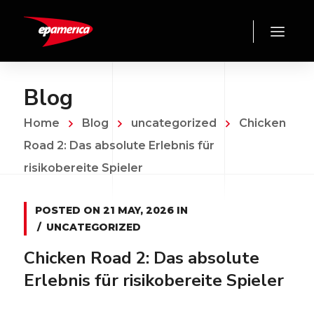
Blog
Home
Blog
uncategorized
Chicken
Road 2: Das absolute Erlebnis für
risikobereite Spieler
POSTED ON
21 MAY, 2026
IN
UNCATEGORIZED
Chicken Road 2: Das absolute
Erlebnis für risikobereite Spieler