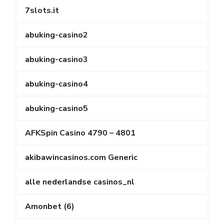
7slots.it
abuking-casino2
abuking-casino3
abuking-casino4
abuking-casino5
AFKSpin Casino 4790 – 4801
akibawincasinos.com Generic
alle nederlandse casinos_nl
Amonbet (6)