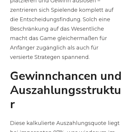
platzieren und Gewinn auslösen –
zentrieren sich Spielende komplett auf
die Entscheidungsfindung. Solch eine
Beschränkung auf das Wesentliche
macht das Game gleichermaßen für
Anfänger zugänglich als auch für
versierte Strategen spannend.
Gewinnchancen und
Auszahlungsstruktu
r
Diese kalkulierte Auszahlungsquote liegt