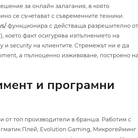
ешение за онлайн залагания, в която
ино се съчетават с съвременните техники.
ws/
функционира с действаща разрешително о
), което факт осигурява изпълнението на
ay и security на клиентите. Стремежът ни е да
nment, а пълноценно изживяване, построено н
имент и програмни
и от топ производители в бранша. Работим с
агматик Плей, Evolution Gaming, Микрогейминг