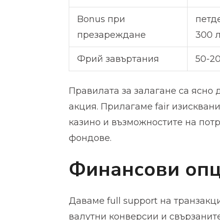
Bonus при
петд
презареждане
300 л
Фрий завъртания
50-2
Правилата за залагане са ясно
акция. Прилагаме fair изискван
казино и възможностите на потр
фондове.
Финансови опц
Даваме full support на транзак
валутни конверсии и свързаните