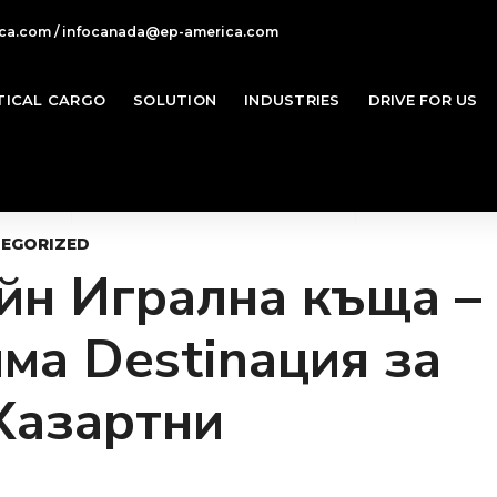
ca.com / infocanada@ep-america.com
Home
Blog
uncategorized
Be
TICAL CARGO
SOLUTION
INDUSTRIES
DRIVE FOR US
любима Destinация за Автентични Ха
EGORIZED
йн Игрална къща –
ма Destinация за
Хазартни