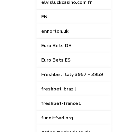
elvisluckcasino.com fr
EN
ennorton.uk
Euro Bets DE
Euro Bets ES
Freshbet Italy 3957 – 3959
freshbet-brazil
freshbet-france1
funditfwd.org