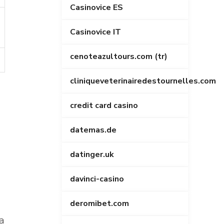
Casinovice ES
Casinovice IT
cenoteazultours.com (tr)
cliniqueveterinairedestournelles.com
credit card casino
datemas.de
datinger.uk
davinci-casino
deromibet.com
а